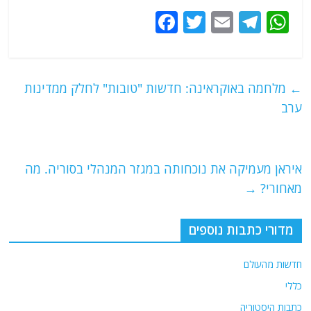
F
T
E
T
W
a
w
m
el
h
c
itt
ai
e
at
e
er
l
g
s
←
מלחמה באוקראינה: חדשות "טובות" לחלק ממדינות
b
ra
A
ערב
o
m
p
o
p
איראן מעמיקה את נוכחותה במגזר המנהלי בסוריה. מה
k
מאחורי?
→
מדורי כתבות נוספים
חדשות מהעולם
כללי
כתבות היסטוריה