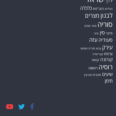
ירדן
כלכלה
כטב"מים
כורדים
לבנון
מצרים
סוריה
סחר סמים
סין
סייבר
סיני
עזה
סעודיה
עירק
צבא סוריה חופשי
צרפת
קונייטרה
קורונה
קטאר
רוסיה
רפואה
שיעים
תוכנית הגרעין
תימן