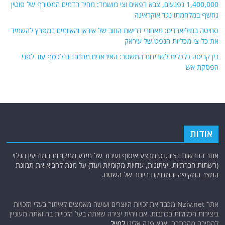
1,400,000 נפגעים, צבא רפאים וצי מושמד: מחיר הדמים המטורף של פוטין
נחשף במלחמתו נגד אוקראינה
סחיטה במיליארדים: מאחורי דרישת החוב של איראן והאיומים במפרץ להשמיד
את כל צי מכליות הנפט של עיראק
בין קריסה כלכלית לשרידות המשטר: האיראנים מתחננים לכסף עוד לפני
הפסקת אש
אודות
אתר החדשות נציב.נט מבצע איסוף ועיבוד של מידע ממקורות המודיעין הגלוי
(רשתות חברתיות, עיתונות, עדויות מקומיות ועוד) על מנת להביא את תמונת
המצב המקיפה והמדויקת ביותר של השטח.
אתר Nziv.net מכבד את זכויות היוצרים ועושה מאמצים לאיתור בעלי הזכויות
ביצירות הכלולות בכתבות. אם זיהית יצירה שאתה בעל הזכויות בה ואתה מעוניין
להסירה מהכתבה, אנא פנה אלינו
למייל