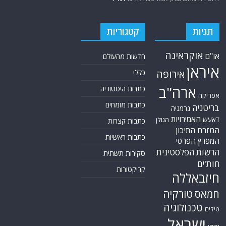
תגיות
קטגוריות
אוקראינה
או"ם
חדשות מהעולם
איראן
אירופה
כללי
ארה"ב
כתבות היסטוריה
אפריקה
כתבות מומחים
בריטניה
גרמניה
האמירויות
דאעש
הגולן
כתבות קצרות
המזרח התיכון
כתבות ראשיות
המפרץ הפרסי
הרשות הפלסטינית
סקירות תשתית
חות'ים
קריקטורות
חיזבאללה
טורקיה
חמאס
טכנולוגיה
טילים
ישראל