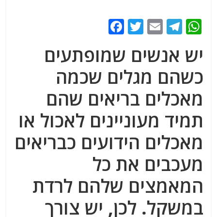
F
T
E
T
W
a
w
m
el
h
יש אנשים שמופתעים
c
itt
ai
e
at
e
er
l
g
s
כשהם מגלים שכמה
b
ra
A
מאכלים בריאים שהם
o
m
p
תמיד מעוניינים לאכול או
o
p
k
מאכלים הידועים כבריאים
מעכבים את כל
המאמצים שלהם לרדת
במשקל. לכן, יש צורך