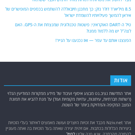
8.5 מיליארד דולר נזק: כך מתכנן חיזבאללה להשתמש בכספים המופשרים של
איראן להמשך פעילויותיו להשמדת ישראל
טיל ה-DART האוקראיני: פשטות טכנולוגית שמנצחת את ה-GPS. האם
לצה"ל יש מה ללמוד ממנו?
הפצצנו אותם עד עפר — ואז נכנענו על הנייר!
אודות
אתר החדשות נציב.נט מבצע איסוף ועיבוד של מידע ממקורות המודיעין הגלוי
(רשתות חברתיות, עיתונות, עדויות מקומיות ועוד) על מנת להביא את תמונת
המצב המקיפה והמדויקת ביותר של השטח.
אתר Nziv.net מכבד את זכויות היוצרים ועושה מאמצים לאיתור בעלי הזכויות
ביצירות הכלולות בכתבות. אם זיהית יצירה שאתה בעל הזכויות בה ואתה מעוניין
להסירה מהכתבה, אנא פנה אלינו
למייל