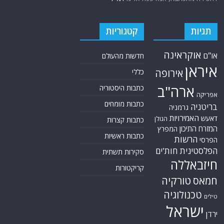
תגיות
קטגוריות
אוקראינה
או"ם
חדשות מהעולם
איראן
אירופה
כללי
ארה"ב
כתבות היסטוריה
אפריקה
כתבות מומחים
בריטניה
גרמניה
האמירויות
דאעש
הגולן
כתבות קצרות
המזרח התיכון
המפרץ
כתבות ראשיות
הרשות
הפרסי
הפלסטינית
חות'ים
סקירות תשתית
חיזבאללה
קריקטורות
טורקיה
חמאס
טכנולוגיה
טילים
ישראל
ירדן