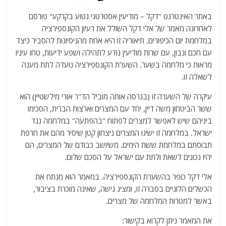
באתר האינטרנט "דקל – מודיעין אסטרטגי נטוע בקרקע" פורסם
לאחרונה מאמר של אלי דקל השולל את רעיון הקונספירציה
במלחמת יום הכיפורים. תיאוריה זו היא אחת מהניסיונות להסביר כיצד
עם חכם ונבון, עם שרות מודיעין נודע לתהילה ושפע ידיעות, טחו עיניו
מראות כי מלחמה בשער. השערת הקונספירציה נועדה לתת מענה
לשאלה זו.
עיקרה של השערה זו (בגרסה אותה מוביל הד"ר אורי מילשטיין) הוא
ששר הביטחון משה דיין, יחד עם המצרים וארצות הברית, הסכימו
ביניהם שיש לאפשר למצרים לפתוח "בהפתעה" במלחמה נגד
ישראל. במלחמה זו ישיגו המצרים ניצחון קטן שיסיר מהם את חרפת
תבוסתם במלחמת ששת הימים. משיושב כבודם של המצרים, הם
יהיו נכונים לשאת ולתת עם ישראל על הסכם שלום.
אלי דקל כופר בהשערת הקונספירציה. במאמר הוא מנתח את
הכשלים הלוגיים בסברה זו, ומציג גישה, שאינה מוכרת בציבור,
באשר למטרות המלחמה של מצרים.
את המאמר ניתן לקרוא בקישור: