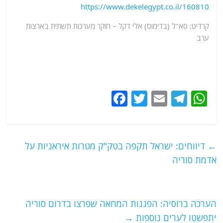
https://www.dekelegypt.co.il/160810
קרדיט: סא"ל (בדימוס) אלי דקל – חוקר מערכות תשתית בארצות
ערב
F
T
E
T
W
a
w
m
el
h
c
itt
ai
e
at
e
er
l
g
s
←
דיווחים: ישראל תקפה בטק"ק מטרות איראניות על
b
ra
A
אדמת סוריה
o
m
p
o
p
הערכה ברוסיה: הפגנות המחאה שפרצו בדרום סוריה
k
יתפשטו לערים נוספות
→