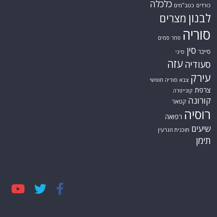
כלכלה
כורדים
כטב"מים
לבנון
מצרים
סוריה
סחר סמים
סין
סייבר
סיני
עזה
סעודיה
עירק
צבא סוריה חופשי
צרפת
קונייטרה
קורונה
קטאר
רוסיה
רפואה
שיעים
תוכנית הגרעין
תימן