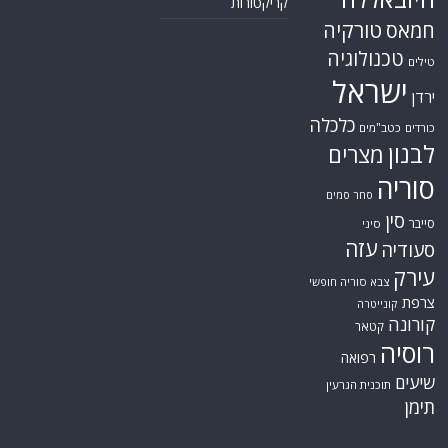
קריקטורות
טורקיה
חמאס
טכנולוגיה
טילים
ישראל
ירדן
כלכלה
כורדים
כטב"מים
לבנון
מצרים
סוריה
סחר סמים
סין
סייבר
סיני
עזה
סעודיה
עירק
צבא סוריה חופשי
צרפת
קונייטרה
קורונה
קטאר
רוסיה
רפואה
שיעים
תוכנית הגרעין
תימן