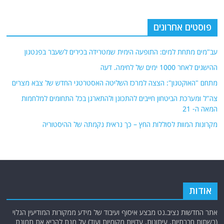
פוסטים אחרונים
עב"מים מתחת למים: התופעה הימית שמטרידה בכירים לשעבר בפנטגון
ההישגים לאחר 1000 ימים של לחימה. דעה
מתחם "האוקטגון": הצצה למרכז השליטה האסטרטגי החדש של צבא מצרים
צה"ל ומערכת הביטחון חייבים להתכונן ולהתארגן בכל התחומים למלחמות
המאה ה- 21
מקרונות המוות לסוללות החץ – כך נראית נקמתה של ההיסטוריה
אודות
אתר החדשות נציב.נט מבצע איסוף ועיבוד של מידע ממקורות המודיעין הגלוי
(רשתות חברתיות, עיתונות, עדויות מקומיות ועוד) על מנת להביא את תמונת