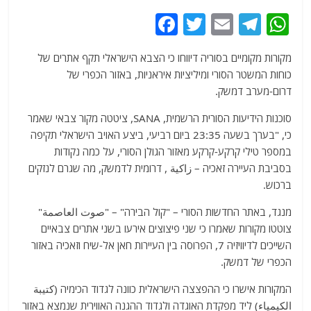
F
T
E
T
W
a
w
m
el
h
מקורות מקומיים בסוריה דיווחו כי הצבא הישראלי תקף אתרים של
c
itt
ai
e
at
כוחות המשטר הסורי ומיליציות איראניות, באזור הכפרי של
e
er
l
g
s
דרום-מערב דמשק.
b
ra
A
סוכנות הידיעות הסורית הרשמית, SANA, ציטטה מקור צבאי שאמר
o
m
p
כי, "בערך בשעה 23:35 ביום רביעי, ביצע האויב הישראלי תקיפה
o
p
במספר טילי קרקע-קרקע מאזור הגולן הסורי, על כמה נקודות
בסביבת העיירה זאכיה – زاكية , דרומית לדמשק, מה שגרם לנזקים
k
ברכוש.
מנגד, באתר החדשות הסורי – "קול הבירה" – "صوت العاصمة"
צוטטו מקורות שאמרו כי שני פיצוצים אירעו בשני אתרים צבאיים
השייכים לדיוויזיה 7, הפרוסה בין העיירות חאן אל-שיח וזאכיה באזור
הכפרי של דמשק.
המקורות אישרו כי ההפצצה הישראלית כוונה לגדוד הכימיה (كتيبة
الكيمياء) ליד מפקדת האוגדה ולגדוד ההגנה האווירית שנמצא באזור