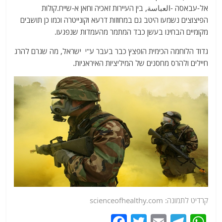
אל-עבאסה -العباسة, בין העיירות זאכיה וחאן א-שייח.קולות
הפיצוצים נשמעו היטב גם במחוזות דרעא וקונייטרה וכמו כן תושבים
מקומיים הבחינו בעשן כבד המתמר מהעמדות שנפגעו.
גדוד הלוחמה הכימית הופצץ כבר בעבר ע"י ישראל, מה שגרם להרג
חיילים ולהרס מחסנים של המיליציות האיראניות.
קרדיט לתמונה: scienceofhealthy.com
F
T
E
T
W