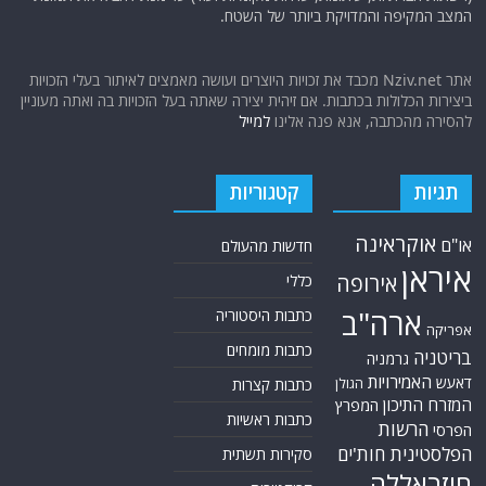
המצב המקיפה והמדויקת ביותר של השטח.
אתר Nziv.net מכבד את זכויות היוצרים ועושה מאמצים לאיתור בעלי הזכויות
ביצירות הכלולות בכתבות. אם זיהית יצירה שאתה בעל הזכויות בה ואתה מעוניין
להסירה מהכתבה, אנא פנה אלינו
למייל
תגיות
קטגוריות
אוקראינה
או"ם
חדשות מהעולם
איראן
אירופה
כללי
ארה"ב
כתבות היסטוריה
אפריקה
כתבות מומחים
בריטניה
גרמניה
האמירויות
דאעש
הגולן
כתבות קצרות
המזרח התיכון
המפרץ
כתבות ראשיות
הרשות
הפרסי
הפלסטינית
חות'ים
סקירות תשתית
חיזבאללה