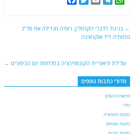
a
w
m
el
h
c
itt
ai
e
at
e
er
l
g
s
←
בניגוד לדברי הקרמלין, רוסיה מגדילה את סד"כ
b
ra
A
כוחותיה ליד אוקראינה
o
m
p
o
p
שלילת תיאוריית הקונספירציה במלחמת יום הכיפורים
→
k
מדורי כתבות נוספים
חדשות מהעולם
כללי
כתבות היסטוריה
כתבות מומחים
כתבות קצרות