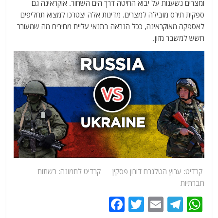
ומצרים נשענות על יבוא החיטה דרך הים השחור. אוקראינה גם
ספקית תירס מובילה למצרים. מדינות אלה יצטרכו למצוא תחליפים
לאספקה מאוקראינה, ככל הנראה בתנאי עליית מחירים מה שמעורר
חשש למשבר מזון.
קרדיט:
ערוץ
הטלגרם דורון פסקין
קרדיט לתמונה: רשתות
חברתיות
F
T
E
T
W