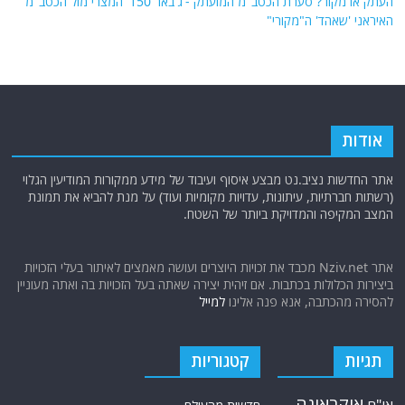
העתק או מקור? סערת הכטב"מ המועתק -'ג'באר 150' המצרי מול הכטב"מ
האיראני 'שאהד' ה"מקורי"
אודות
אתר החדשות נציב.נט מבצע איסוף ועיבוד של מידע ממקורות המודיעין הגלוי
(רשתות חברתיות, עיתונות, עדויות מקומיות ועוד) על מנת להביא את תמונת
המצב המקיפה והמדויקת ביותר של השטח.
אתר Nziv.net מכבד את זכויות היוצרים ועושה מאמצים לאיתור בעלי הזכויות
ביצירות הכלולות בכתבות. אם זיהית יצירה שאתה בעל הזכויות בה ואתה מעוניין
להסירה מהכתבה, אנא פנה אלינו
למייל
תגיות
קטגוריות
אוקראינה
או"ם