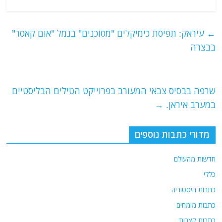
a
w
m
el
h
c
itt
ai
e
at
e
er
l
g
s
←
עיראק: תפיסת כימיקלים "מסוכנים" בנמל "אום קאסר"
b
ra
A
בבצרה
o
m
p
o
p
שרפה בבסיס צבאי המעורב בפרוייקט הטילים הבליסטיים
k
במערב איראן.
→
מדורי כתבות נוספים
חדשות מהעולם
כללי
כתבות היסטוריה
כתבות מומחים
כתבות קצרות