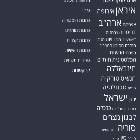
חדשות מהעולם
איראן
אירופה
כללי
ארה"ב
כתבות היסטוריה
אפריקה
כתבות מומחים
בריטניה
גרמניה
האמירויות
דאעש
הגולן
כתבות קצרות
המזרח התיכון
המפרץ
כתבות ראשיות
הרשות
הפרסי
הפלסטינית
חות'ים
סקירות תשתית
חיזבאללה
קריקטורות
טורקיה
חמאס
טכנולוגיה
טילים
ישראל
ירדן
כלכלה
כורדים
כטב"מים
לבנון
מצרים
סוריה
סחר סמים
סין
סייבר
סיני