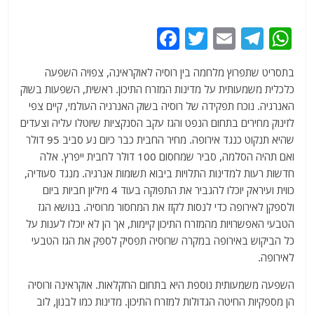
F
T
E
T
W
a
w
m
el
h
בתסריט שתפרוץ מלחמה בין רוסיה לאוקראינה, צפויה השפעה
c
itt
ai
e
at
כלכלית משמעותית על מדינות המזרח התיכון. ראשית, השפעות בשוק
e
er
l
g
s
האנרגיה. נוכח תפקידה של רוסיה בשוק האנרגיה העולמי, קיים צפי
b
ra
A
לזינוק מחירים בתחום הנפט והגז עקב הסנקציות שיוטלו עליה וצעדים
שהיא תנקוט כנגד אירופה. מחיר החבית כבר כיום נע סביב 95 דולר
o
m
p
ואם תהיה הסלמה, סביר שמחסום 100 דולר לחבית ייפרץ. אלה
o
p
חדשות רעות למדינות התלויות ביבוא תשומות אנרגיה. מנגד סעודיה,
k
כווית ועיראק יוכלו להגביר את התפוקה בעוד 4 מיליון חביות ביום
ולספקן לאירופה כדי לנסות לקזז את המחסור מרוסיה. בנושא הגז
הטבעי האפשרויות מהמזרח התיכון קיימות, אך הן לא יוכלו לענות על
כל הביקוש באירופה במקרה שרוסיה תפסיק לספק את הגז הטבעי
לאירופה.
השפעה משמעותית נוספת היא בתחום החקלאות. אוקראינה ורוסיה
הן מספקיות החיטה הגדולות למזרח התיכון. מדינות כמו לבנון, לוב