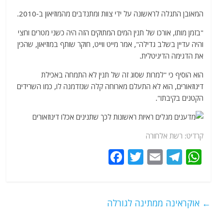
המאובן התגלה לראשונה על ידי צוות ומתנדבים מהמוזיאון ב-2010.
"בזמן מותו, אורכו של תנין המים המתוקים הזה היה כשני מטרים וחצי
והיה עדיין בשלב גדילה", אמר מייט ווייט, חוקר שותף במוזיאון, שהכין
את הדגימה הדיגיטלית.
הוא הוסיף כי "למרות שסוג זה של תנין לא התמחה באכילת
דינוזאורים, הוא לא התעלם מארוחה קלה שנזדמנה לו, כמו השרידים
הקטנים בקיבתו".
קרדיט: רשת אלחורה
F
T
E
T
W
a
w
m
el
h
c
itt
ai
e
at
e
er
l
g
s
←
אוקראינה ממתינה לגורלה