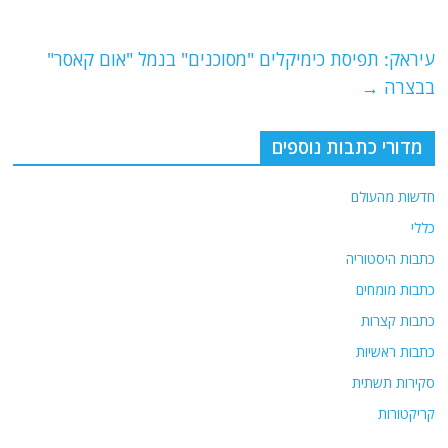
b
ra
A
o
m
p
o
p
עיראק: תפיסת כימיקלים "מסוכנים" בנמל "אום קאסר"
בבצרה
→
k
מדורי כתבות נוספים
חדשות מהעולם
כללי
כתבות היסטוריה
כתבות מומחים
כתבות קצרות
כתבות ראשיות
סקירות תשתית
קריקטורות