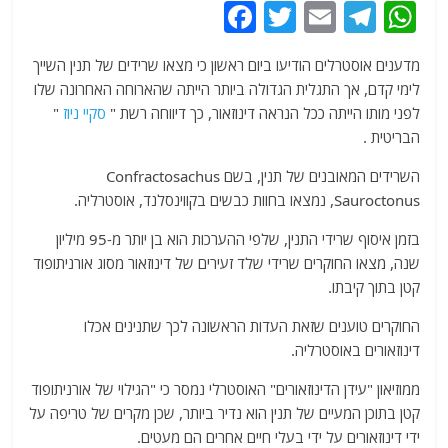
F
T
E
T
W
a
w
m
el
h
מדענים אוסטרלים הודיעו ביום ראשון כי מצאו שרידים של תנין השייך
c
itt
ai
e
at
לימי קדם, אך התגלית הגדולה ביותר הייתה שהארוחה האחרונה שלו
e
er
l
g
s
לפני מותו הייתה ככל הנראה דינוזאור, כך דיווחה רשת "
סקיי ניוז
"
b
ra
A
הבריטית .
o
m
p
השרידים המאובנים של תנין, בשם Confractosachus
o
p
Sauroctonus, נמצאו בחוות כבשים בקווינסלנד, אוסטרליה.
k
בזמן איסוף שרידי התנין, שלפי ההערכות הוא בן יותר מ-95 מיליון
שנה, מצאו החוקרים שרידי שלד זעירים של דינוזאור מסוג אורניתופוד
קטן בתוך קיבתו.
החוקרים טוענים שזאת העדות הראשונה לכך שתנינים אכלו
דינוזאורים באוסטרליה.
ממוזיאון "עידן הדינוזאורים" האוסטרלי נמסר כי "הגילוי של אורניתופוד
קטן בתוכן המעיים של תנין הוא נדיר ביותר, שכן מקרים של טריפה על
ידי דינוזאורים על ידי בעלי חיים אחרים הם מעטים.