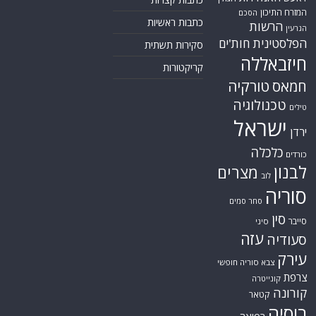
המזרח התיכון
הסכם
כתבות ראשיות
הרשות
הגרעין
הפלסטינית
חות'ים
סקירות תשתית
חיזבאללה
קריקטורות
חמאס
טורקיה
טכנולוגיה
טילים
ישראל
ירדן
כלכלה
כורדים
לבנון
מצרים
לוב
סוריה
סחר סמים
סין
סייבר
סיני
עזה
סעודיה
עירק
צבא סוריה חופשי
צרפת
קונייטרה
קורונה
קטאר
רוסיה