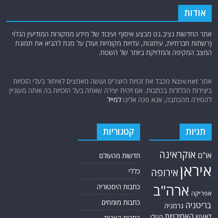
אודות
אתר החדשות נציב.נט מבצע איסוף ועיבוד של מידע ממקורות המודיעין הגלוי
(רשתות חברתיות, עיתונות, עדויות מקומיות ועוד) על מנת להביא את תמונת
המצב המקיפה והמדויקת ביותר של השטח.
אתר Nziv.net מכבד את זכויות היוצרים ועושה מאמצים לאיתור בעלי הזכויות
ביצירות הכלולות בכתבות. אם זיהית יצירה שאתה בעל הזכויות בה ואתה מעוניין
להסירה מהכתבה, אנא פנה אלינו
למייל
תגיות
קטגוריות
אוקראינה
או"ם
חדשות מהעולם
איראן
אירופה
כללי
ארה"ב
כתבות היסטוריה
אפריקה
כתבות מומחים
בריטניה
גרמניה
האמירויות
דאעש
הגולן
כתבות קצרות