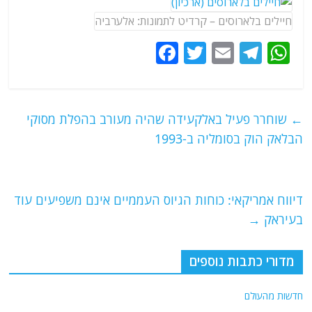
חיילים בלארוסים – קרדיט לתמונות: אלערביה
F
T
E
T
W
a
w
m
el
h
c
itt
ai
e
at
e
er
l
g
s
←
שוחרר פעיל באלקעידה שהיה מעורב בהפלת מסוקי
b
ra
A
הבלאק הוק בסומליה ב-1993
o
m
p
o
p
דיווח אמריקאי: כוחות הגיוס העממיים אינם משפיעים עוד
k
בעיראק
→
מדורי כתבות נוספים
חדשות מהעולם