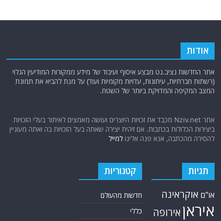
אודות
אתר החדשות נציב.נט מבצע איסוף ועיבוד של מידע ממקורות המודיעין הגלוי
(רשתות חברתיות, עיתונות, עדויות מקומיות ועוד) על מנת להביא את תמונת
המצב המקיפה והמדויקת ביותר של השטח.
אתר Nziv.net מכבד את זכויות היוצרים ועושה מאמצים לאיתור בעלי הזכויות
ביצירות הכלולות בכתבות. אם זיהית יצירה שאתה בעל הזכויות בה ואתה מעוניין
להסירה מהכתבה, אנא פנה אלינו
למייל
תגיות
קטגוריות
אוקראינה
או"ם
חדשות מהעולם
איראן
אירופה
כללי