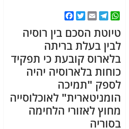
F
T
E
T
W
a
w
m
el
h
טיוטת הסכם בין רוסיה
c
itt
ai
e
at
e
er
l
g
s
לבין בעלת בריתה
b
ra
A
בלארוס קובעת כי תפקיד
o
m
p
כוחות בלארוסיה יהיה
o
p
k
לספק "תמיכה
הומניטארית" לאוכלוסייה
מחוץ לאזורי הלחימה
בסוריה