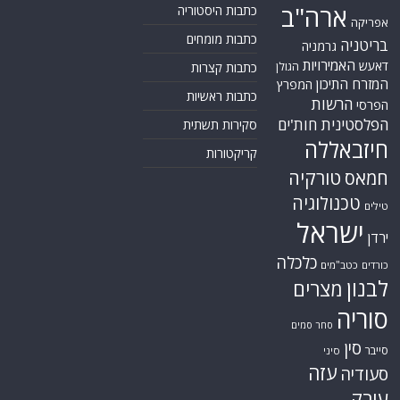
ארה"ב
כתבות היסטוריה
אפריקה
כתבות מומחים
בריטניה
גרמניה
האמירויות
דאעש
הגולן
כתבות קצרות
המזרח התיכון
המפרץ
כתבות ראשיות
הרשות
הפרסי
הפלסטינית
חות'ים
סקירות תשתית
חיזבאללה
קריקטורות
טורקיה
חמאס
טכנולוגיה
טילים
ישראל
ירדן
כלכלה
כורדים
כטב"מים
לבנון
מצרים
סוריה
סחר סמים
סין
סייבר
סיני
עזה
סעודיה
עירק