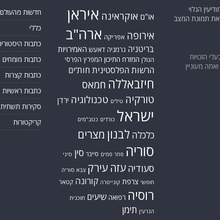
יעין הגלוי
איראן
חדשות מהעולם
אוקראינה
או"ם
א את תמונת המצב
כללי
ארה"ב
אירופה
אפריקה
כתבות היסטוריה
בריטניה
האמירויות
גרמניה
דאעש
בעלי הזכויות
המזרח התיכון
כתבות מומחים
המפרץ הפרסי
הגולן
אתה מעוניין
הרשות הפלסטינית
חות'ים
כתבות קצרות
חיזבאללה
חמאס
כתבות ראשיות
טורקיה
טכנולוגיה
ירדן
טילים
סקירות תשתית
ישראל
כורדים
כטב"מים
קריקטורות
לבנון
מצרים
כלכלה
סוריה
סין
סייבר
סיני
סחר סמים
עזה
עירק
סעודיה
צבא סוריה
קורונה
צרפת
קטאר
חופשי
קונייטרה
רוסיה
שיעים
רפואה
תוכנית
תימן
הגרעין