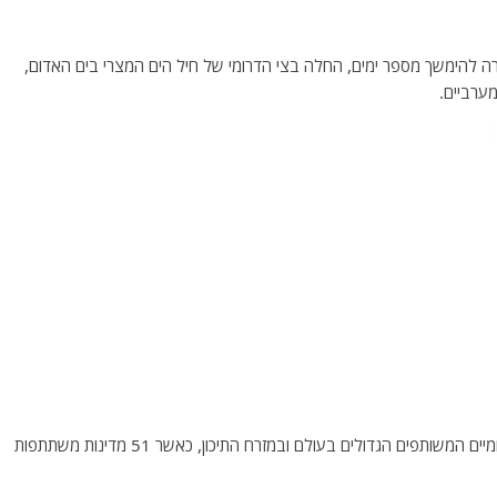
ה הימית הבינלאומית (IMX/CE22), שאמורה להימשך מספר ימים, החלה בצי הדרומי של חיל הים המצרי בים האדום,
ערביים.
האימון (IMX/CE22) הוא אחד מהתרגילים הימיים הבינלאומיים המשותפים הגדולים בעולם ובמזרח התיכון, כאשר 51 מדינות משתתפות