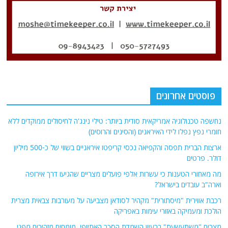
וארה"ב עובדים בישראל?
רכבת אווירית "מיסתורית" מקהיר לסודאן מצביעה על מעורבות צבאית מצרית
הולכת ומעמיקה באזורי עימות באפריקה
מצרים "משתעשעת" ברעיון השמדת הסכר האתיופי. מומחים מזהירים מפני
קטסטרופה ומלחמה אזורית באפריקה!
אודות
אתר החדשות נציב.נט מבצע איסוף ועיבוד של מידע ממקורות המודיעין הגלוי
(רשתות חברתיות, עיתונות, עדויות מקומיות ועוד) על מנת להביא את תמונת
המצב המקיפה והמדויקת ביותר של השטח.
אתר Nziv.net מכבד את זכויות היוצרים ועושה מאמצים לאיתור בעלי הזכויות
ביצירות הכלולות בכתבות. אם זיהית יצירה שאתה בעל הזכויות בה ואתה מעוניין
להסירה מהכתבה, אנא פנה אלינו
למייל