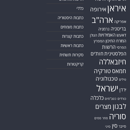
לבנון
מצרים
סוריה
סחר סמים
סין
סייבר
סיני
עזה
סעודיה
עירק
צבא סוריה חופשי
צרפת
קונייטרה
קורונה
קטאר
רוסיה
רפואה
שיעים
תוכנית הגרעין
תימן