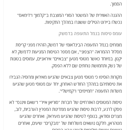
הסמוך.
ההגנה האווירית של המשטר הסורי המוצבת ב"קלמון" ו"דימאס"
נכשלו ביירוט הטילים ששוגרו במהלך התקיפות.
עומס טיסות בנמל התעופה בדמשק
מומחים בנמל התעופה הבינלאומי של דמשק הזהירו מפני קריסת
מסלול ההמראה "הצפוני", אם מספר הטיסות המגיעות לדמשק לא
יקטן. במיוחד כאשר מטוסי מטען "צבאיים" איראניים, עמוסים בטונות
של נשק ותחמושת נוחתים שם ללא הפסק.
מקורות הוסיפו כי מטוסי מטען צבאיים שהגיעו מאיראן ומרוסיה הגבירו
את טיסותיהם במהלך החודש האחרון, יחד עם מטוסי מטען שהגיעו
משדות התעופה "חמיימים" ו"קמישלי".
טיסות המטוסים האזרחיים של חברות "סוריאן אייר" ו"שאם ווינגס" לא
פסקו לרגע, לרבות טיסות שהגיעו ממדינות המפרץ הערביות, לוב,
מצרים וסודאן, בנוסף לטיסות שהגיעו מעיראק ואחרים שהגיעו
מטהראן, חלקם נושאים משלחות של "מבקרים" שיעים, ואחרים