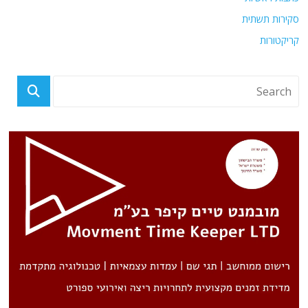
סקירות תשתית
קריקטורות
פוסטים אחרונים
נחשפה טכנולוגיה אמריקאית סודית ביותר: טילי נינג'ה לחיסולים ממוקדים ללא
חומרי נפץ נפלו לידי האיראנים (והסינים והרוסים)
ארצות הברית תפסה והקפיאה נכסי קריפטו איראניים בשווי של כ-500 מיליון
דולר. פרטים
מה מאחורי הטענות כי עשרות אלפי פועלים מצריים שהגיעו דרך אירופה