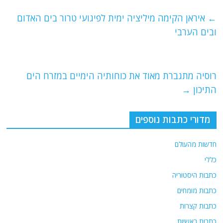
c
itt
ai
e
at
e
er
l
g
s
←
איראן הקימה מיליציה ימית לפיגועי טרור בים האדום
b
ra
A
ובים הערבי
o
m
p
o
p
רוסיה מתגברת מאוד את כוחותיה הימיים במזרח הים
k
התיכון
→
מדורי כתבות נוספים
חדשות מהעולם
כללי
כתבות היסטוריה
כתבות מומחים
כתבות קצרות
כתבות ראשיות