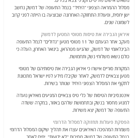
נושאים אישים פוליטיים וקציני צבא בכירים.
מסלול ההמראה הצפוני "היחיד" בנמל התעופה של דמשק נחשב
ישן יחסית, ופעולת התחזוקה האחרונה שבוצעה בו הייתה לפני קרוב
לשמונה שנים.
איראן הגבירה את טיסות מטוסי המטען לדמשק
מעקב אחר הגעתם של 11 מטוסי מטען "גדולים" לנמל התעופה
הבינלאומי של דמשק, שהגיעו מטהראן, בינואר האחרון, העלה כי
כולם נשאו משלוחי נשק ותחמושת.
המקורות סוריים אישרו כי איראן הגבירה את טיסותיהם של מטוסי
מטען צבאיים לדמשק, לאחר שקיבלו מידע לפיו ישראל מתכוונת
לתקוף את המסלול הצפוני היחיד שנותר בשירות.
אינטנסיביות הטיסות של כלי טיס צבאיים המגיעים מאיראן נועדה
למנוע מחסור בנשק ובתחמושת שלהם באזור, במקרה ששדה
התעופה של דמשק יצא משירות.
הפסקת פעולות תחזוקה למסלול הדרומי
משמרות המהפכה האיראנים עצרו את תהליך שיקום המסלול הדרומי
בנמל התעופה של דמשק מסיבות "לא ידועות", ימים לאחר