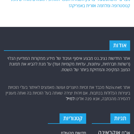
תגיות
קטגוריות
אוקראינה
או"ם
חדשות מהעולם
איראן
אירופה
כללי
ארה"ב
כתבות היסטוריה
אפריקה
כתבות מומחים
בריטניה
גרמניה
האמירויות
דאעש
הגולן
כתבות קצרות
המזרח התיכון
המפרץ
כתבות ראשיות
הרשות
הפרסי
הפלסטינית
חות'ים
סקירות תשתית
חיזבאללה
קריקטורות
טורקיה
חמאס
טכנולוגיה
טילים
ישראל
ירדן
כלכלה
כורדים
כטב"מים