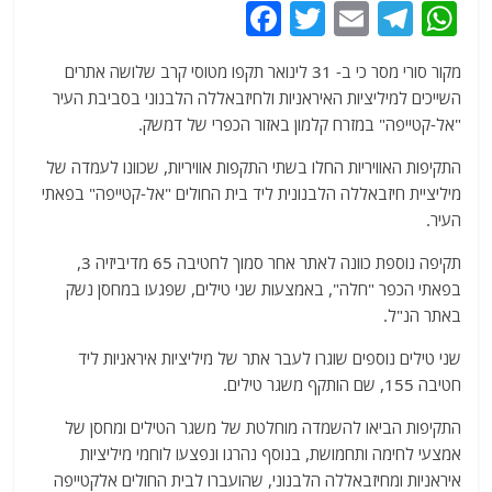
F
T
E
T
W
a
w
m
el
h
מקור סורי מסר כי ב- 31 לינואר תקפו מטוסי קרב שלושה אתרים
c
itt
ai
e
at
השייכים למיליציות האיראניות ולחיזבאללה הלבנוני בסביבת העיר
e
er
l
g
s
"אל-קטייפה" במזרח קלמון באזור הכפרי של דמשק.
b
ra
A
התקיפות האוויריות החלו בשתי התקפות אוויריות, שכוונו לעמדה של
o
m
p
מיליציית חיזבאללה הלבנונית ליד בית החולים "אל-קטייפה" בפאתי
o
p
העיר.
k
תקיפה נוספת כוונה לאתר אחר סמוך לחטיבה 65 מדיביזיה 3,
בפאתי הכפר "חלה", באמצעות שני טילים, שפגעו במחסן נשק
באתר הנ"ל.
שני טילים נוספים שוגרו לעבר אתר של מיליציות איראניות ליד
חטיבה 155, שם הותקף משגר טילים.
התקיפות הביאו להשמדה מוחלטת של משגר הטילים ומחסן של
אמצעי לחימה ותחמושת, בנוסף נהרגו ונפצעו לוחמי מיליציות
איראניות ומחיזבאללה הלבנוני, שהועברו לבית החולים אלקטייפה