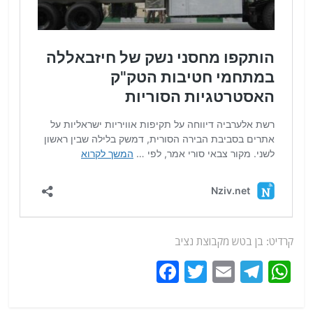
קרדיט: בן בטש מקבוצת נציב
F
T
E
T
W
a
w
m
el
h