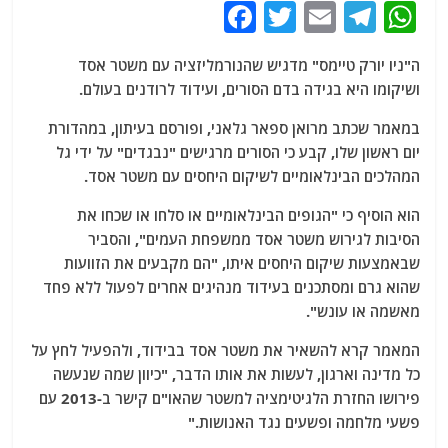
F
T
E
T
W
a
w
m
el
h
ה"ניו יורק טיימס" מדגיש שהנורמליזציה עם משטר אסד
c
itt
ai
e
at
ושיקומו היא בגידה בדם הסורים, ועידוד לרודנים בעולם.
e
er
l
g
s
במאמר שכתב מרואן ספאר גלאני, ופורסם בעיתון, במהדורת
b
ra
A
יום ראשון שלו, קבע כי הסורים מרגישים "נבגדים" על ידי גל
o
m
p
המהלכים הבינלאומיים לשיקום היחסים עם משטר אסד.
o
p
הוא הוסיף כי "הגופים הבינלאומיים או סלחו או שכחו את
k
הסיבות לגירוש משטר אסד ממשפחת העמים", והסביר
שבאמצעות שיקום היחסים איתו, "הם מקבעים את הזוועות
שהוא גרם ומסתכנים בעידוד מנהיגים אחרים לפעול ללא פחד
מאשמה או עונש".
המאמר קרא להשאיר את משטר אסד בבידוד, ולהפעיל לחץ על
כל מדינה וארגון, לעשות את אותו הדבר, "כיוון שמה שנעשה
פירושו החזרת הלגיטימציה למשטר שהאו"ם קישר ב-2013 עם
פשעי מלחמה ופשעים נגד האנושות."