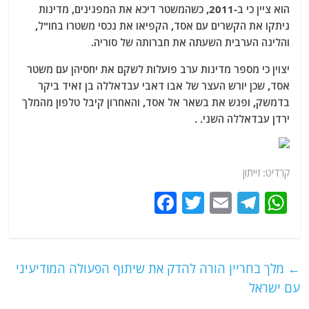
הוא ציין כי ב-2011, כשהמשטר דיכא את המפגינים, מדינות
ניתקו את הקשרים עם אסד, הקפיאו את נכסי משטרו בחו"ל,
והליגה הערבית השעתה את חברותה של סוריה.
יצוין כי מספר מדינות ערב פועלות לשקם את יחסיהן עם משטר
אסד, שכן יורש העצר של אבו דאבי עבדאללה בן זאיד ביקר
בדמשק, ופגש את בשאר אל אסד, והאחרון קיבל טלפון מהמלך
ירדן עבדאללה השני. .
קרדיט: זייתון
F
T
E
T
W
a
w
m
el
h
c
itt
ai
e
at
e
er
l
g
s
←
מלך בחריין הורה להדק את שיתוף הפעולה המודיעיני
b
ra
A
עם ישראל