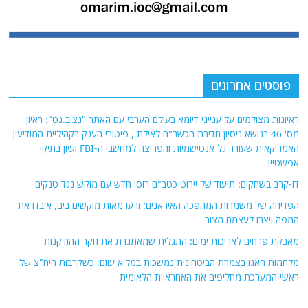
פוסטים אחרונים
ראיונות מצולמים על ענייני דיומא בעולם הערבי עם האתר "נציב.נט": ראיון
מס' 46 בנושא ניסיון חדירת הכשב"ם לאילת , פיטורי הענק בקהיליית המודיעין
האמריקאית שעורר גל אנטישמיות והפריצה למחשבי ה-FBI ועיון בתיקי
אפשטיין
דו-קרב בשחקים: תיעוד של יירוט כטב"ם רוסי חדש עם מוקש נגד טנקים
הפדיחה של משמרות המהפכה האיראנים: זרעו מאות מוקשים בים, איבדו את
המפה ויצרו לעצמם מצור
מאבקת פרחים לאריכות ימים: התגלית שמאתגרת את חקר ההזדקנות
מלחמות האגו בצמרת הביטחונית נמשכות במלוא עוזם: כשקרבות היח"צ של
ראשי המערכת מחליפים את האחראיות הלאומית