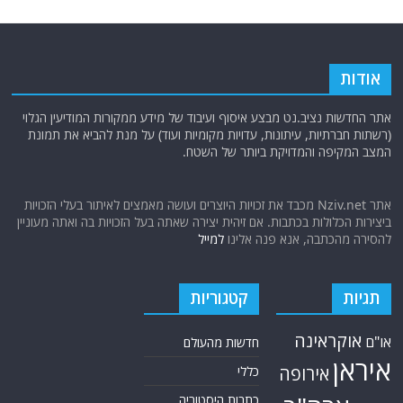
אודות
אתר החדשות נציב.נט מבצע איסוף ועיבוד של מידע ממקורות המודיעין הגלוי
(רשתות חברתיות, עיתונות, עדויות מקומיות ועוד) על מנת להביא את תמונת
המצב המקיפה והמדויקת ביותר של השטח.
אתר Nziv.net מכבד את זכויות היוצרים ועושה מאמצים לאיתור בעלי הזכויות
ביצירות הכלולות בכתבות. אם זיהית יצירה שאתה בעל הזכויות בה ואתה מעוניין
להסירה מהכתבה, אנא פנה אלינו
למייל
תגיות
קטגוריות
אוקראינה
או"ם
חדשות מהעולם
איראן
אירופה
כללי
כתבות היסטוריה