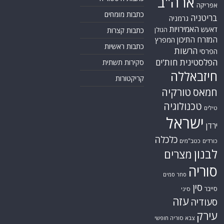
ארה"ב
אפריקה
כתבות מומחים
בריטניה
גרמניה
האמירויות
דאעש
הגולן
כתבות קצרות
המזרח התיכון
המפרץ
כתבות ראשיות
הרשות
הפרסי
הפלסטינית
חות'ים
סקירות תשתית
חיזבאללה
קריקטורות
טורקיה
חמאס
טכנולוגיה
טילים
ישראל
ירדן
כלכלה
כורדים
כטב"מים
לבנון
מצרים
סוריה
סחר סמים
סין
סייבר
סיני
עזה
סעודיה
עירק
צבא סוריה חופשי