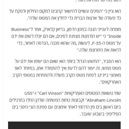
הוא ציין כי "הסינים עשויים להישאר קרובים למקום החילוץ ולפקח על
כל פעולה של ארצות הברית כדי לחלץ את המטוס שלה".
מומחה לענייני הגנה במכון הדסון, בריאן קלארק, אמר ל"Business
Inside" כי "יש הזדמנות מצוינת לסינים, אם הם יוכלו לשים את ידם
על מטוס ה-F-35, לעשות ,מה שהוא מכנה ,הנדסה לאחור, כדי
לראות את היתרונות שלה."
הוא הסביר, "החשש הגדול ביותר הוא שאם הם ישימו את ידם על
מטוס ממשי, זה יעזור להם לדעת איך להתמודד אתו, במיוחד לאור
מאמצי בייג'ינג לפתח מטוס הקרב משלה ולהתחרות במטוסי הקרב
האמריקאים".
שתי נושאות המטוסים האמריקאיות "Carl Vinson" ו-"USS
Abraham Lincoln" וקבוצות כוחות המשימה שלהן החלו בתרגילים
ביום ראשון בים סין הדרומי לאחר אימונים עם ספינת הצי היפני בים
הפיליפיני בשבוע שעבר.