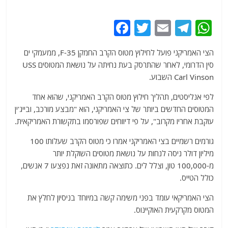
F
T
E
T
W
a
w
m
el
h
הצי האמריקני פועל לחילוץ מטוס הקרב החמקן F-35, ממעמקי ים
c
itt
ai
e
at
סין הדרומי, לאחר שהתרסק בעת נחיתה על נושאת המטוסים USS
e
er
l
g
s
Carl Vinson השבוע.
b
ra
A
לפי אנליסטים, תהליך חילוץ מטוס הקרב האמריקני, שהוא אחד
o
m
p
המטוסים החדשים ביותר של צי האמריקני, הוא "מבצע מורכב, ובייג'ין
o
p
עוקבת אחריו מקרוב", על פי דיווחים שפורסמו בתקשורת האמריקאית.
k
גורמים רשמיים בצי האמריקני אמרו כי מטוס הקרב שעלותו 100
מיליון דולר ניסה לנחות על נושאת מטוסים השוקלת יותר
מ-100,000 טון, וצלל לים. כתוצאה מתאונה זאת נפצעו 7 אנשים,
כולל הטייס.
הצי האמריקאי עומד בפני משימה קשה במיוחד בניסיון לחלץ את
המטוס מקרקעית האוקיינוס.