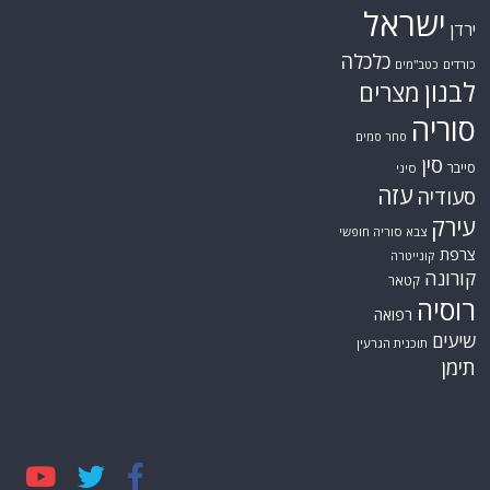
ישראל
ירדן
כלכלה
כורדים
כטב"מים
לבנון
מצרים
סוריה
סחר סמים
סין
סייבר
סיני
עזה
סעודיה
עירק
צבא סוריה חופשי
צרפת
קונייטרה
קורונה
קטאר
רוסיה
רפואה
שיעים
תוכנית הגרעין
תימן