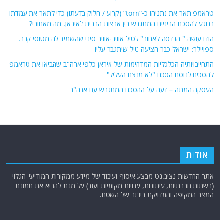
טראמפ תאר את נתניהו כ-“torn” (קרוע / חלוק בדעתו) כדי לתאר את עמדתו
בנוגע להסכם הביניים המתגבש בין ארצות הברית לאיראן. מה מאחורי?
הודו עושה " הנדסה לאחור" לטיל אוויר-אוויר סיני שהשמיד לה מטוסי קרב.
ספויילר: ישראל כבר הציעה טיל שיתגבר עליו
התחייבויותיה הכלכליות המדהימות של איראן כלפי ארה"ב שהביאו את טראמפ
להסכים לנוסח הסכם "לא מנצח העליל"
העסקה המתה – דעה על ההסכם המתגבש עם ארה"ב
אודות
אתר החדשות נציב.נט מבצע איסוף ועיבוד של מידע ממקורות המודיעין הגלוי
(רשתות חברתיות, עיתונות, עדויות מקומיות ועוד) על מנת להביא את תמונת
המצב המקיפה והמדויקת ביותר של השטח.