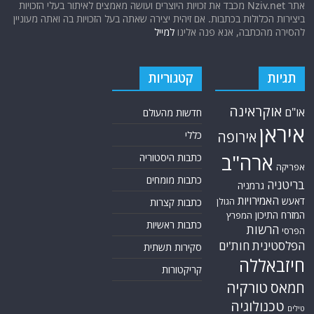
אתר Nziv.net מכבד את זכויות היוצרים ועושה מאמצים לאיתור בעלי הזכויות
ביצירות הכלולות בכתבות. אם זיהית יצירה שאתה בעל הזכויות בה ואתה מעוניין
להסירה מהכתבה, אנא פנה אלינו
למייל
תגיות
קטגוריות
אוקראינה
או"ם
חדשות מהעולם
איראן
אירופה
כללי
ארה"ב
כתבות היסטוריה
אפריקה
כתבות מומחים
בריטניה
גרמניה
האמירויות
דאעש
הגולן
כתבות קצרות
המזרח התיכון
המפרץ
כתבות ראשיות
הרשות
הפרסי
הפלסטינית
חות'ים
סקירות תשתית
חיזבאללה
קריקטורות
טורקיה
חמאס
טכנולוגיה
טילים