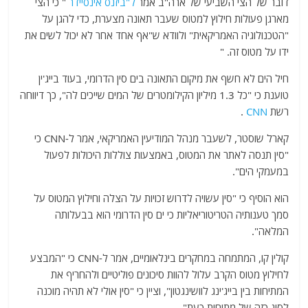
דובר של הצי השביעי של ארה"ב אמר
ל"ביזנס אינסיידר
" כי הצי
מארגן פעולות חילוץ למטוס שעבר תאונה מצערת, כדי להגן על
"הטכנולוגיה האמריקאית" ולוודא ש"אף אחד אחר לא יכול לשים את
ידו על מטוס זה. "
חיל הים לא חשף את מיקום התאונה בים סין הדרומי, בעוד בייג'ין
טוענת כי "כל 1.3 מיליון הקילומטרים של המים שייכים לה", כך דיווחה
רשת
CNN
.
קארל שוסטר, לשעבר מנהל המודיעין האמריקאי, אמר ל-CNN כי
"סין תנסה לאתר את המטוס, באמצעות צוללות היכולות לפעול
במעמקי הים".
הוא הוסיף כי "סין עשויה לדרוש זכויות על הצלה וחילוץ המטוס על
סמך טענותיה הטריטוריאליות כי ים סין הדרומי הוא בבעלותה
המלאה".
קולין קו, המתמחה במחקרים בינלאומיים, אמר ל-CNN כי "המבצע
לחילוץ מטוס הקרב עלול להוות סיכונים פוליטיים ולהחריף את
המתיחות בין בייג'ינג לוושינגטון", וציין כי "סין אולי לא תהיה מוכנה
לסוג כזה של מתיחות כעת".