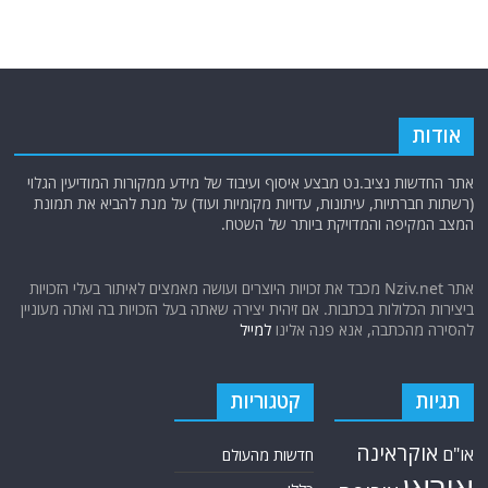
אודות
אתר החדשות נציב.נט מבצע איסוף ועיבוד של מידע ממקורות המודיעין הגלוי
(רשתות חברתיות, עיתונות, עדויות מקומיות ועוד) על מנת להביא את תמונת
המצב המקיפה והמדויקת ביותר של השטח.
אתר Nziv.net מכבד את זכויות היוצרים ועושה מאמצים לאיתור בעלי הזכויות
ביצירות הכלולות בכתבות. אם זיהית יצירה שאתה בעל הזכויות בה ואתה מעוניין
להסירה מהכתבה, אנא פנה אלינו
למייל
תגיות
קטגוריות
אוקראינה
או"ם
חדשות מהעולם