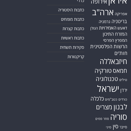
איראן
אירופה
כללי
ארה"ב
כתבות היסטוריה
אפריקה
כתבות מומחים
בריטניה
גרמניה
האמירויות
דאעש
הגולן
כתבות קצרות
המזרח התיכון
כתבות ראשיות
המפרץ הפרסי
הרשות הפלסטינית
סקירות תשתית
חות'ים
קריקטורות
חיזבאללה
טורקיה
חמאס
טכנולוגיה
טילים
ישראל
ירדן
כלכלה
כורדים
כטב"מים
לבנון
מצרים
סוריה
סחר סמים
סין
סייבר
סיני