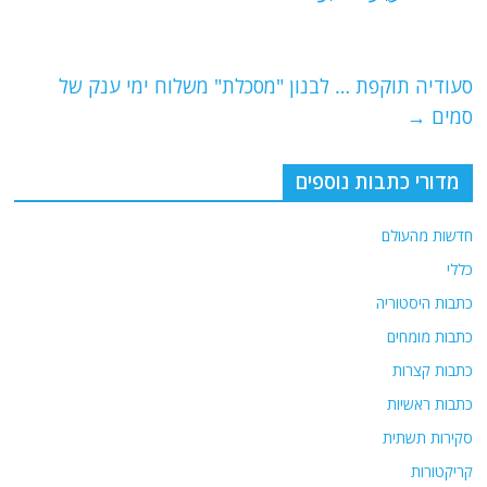
b
ra
A
o
m
p
o
p
סעודיה תוקפת … לבנון "מסכלת" משלוח ימי ענק של
סמים
→
k
מדורי כתבות נוספים
חדשות מהעולם
כללי
כתבות היסטוריה
כתבות מומחים
כתבות קצרות
כתבות ראשיות
סקירות תשתית
קריקטורות