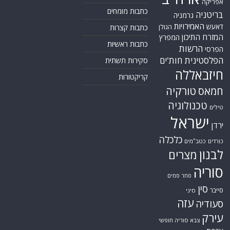
אפריקה
כתבות מומחים
בריטניה
גרמניה
האמירויות
דאעש
הגולן
כתבות קצרות
המזרח התיכון
המפרץ
כתבות ראשיות
הרשות
הפרסי
הפלסטינית
חות'ים
סקירות תשתית
חיזבאללה
קריקטורות
טורקיה
חמאס
טכנולוגיה
טילים
ישראל
ירדן
כלכלה
כורדים
כטב"מים
לבנון
מצרים
סוריה
סחר סמים
סין
סייבר
סיני
עזה
סעודיה
עירק
צבא סוריה חופשי