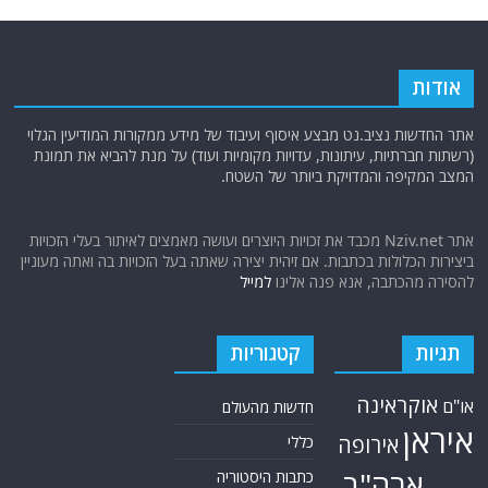
אודות
אתר החדשות נציב.נט מבצע איסוף ועיבוד של מידע ממקורות המודיעין הגלוי
(רשתות חברתיות, עיתונות, עדויות מקומיות ועוד) על מנת להביא את תמונת
המצב המקיפה והמדויקת ביותר של השטח.
אתר Nziv.net מכבד את זכויות היוצרים ועושה מאמצים לאיתור בעלי הזכויות
ביצירות הכלולות בכתבות. אם זיהית יצירה שאתה בעל הזכויות בה ואתה מעוניין
להסירה מהכתבה, אנא פנה אלינו
למייל
תגיות
קטגוריות
אוקראינה
או"ם
חדשות מהעולם
איראן
אירופה
כללי
ארה"ב
כתבות היסטוריה