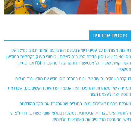
פוסטים אחרונים
ראיונות מצולמים על ענייני דיומא בעולם הערבי עם האתר "נציב.נט": ראיון
מס' 46 בנושא ניסיון חדירת הכשב"ם לאילת , פיטורי הענק בקהיליית המודיעין
האמריקאית שעורר גל אנטישמיות והפריצה למחשבי ה-FBI ועיון בתיקי
אפשטיין
דו-קרב בשחקים: תיעוד של יירוט כטב"ם רוסי חדש עם מוקש נגד טנקים
הפדיחה של משמרות המהפכה האיראנים: זרעו מאות מוקשים בים, איבדו את
המפה ויצרו לעצמם מצור
מאבקת פרחים לאריכות ימים: התגלית שמאתגרת את חקר ההזדקנות
מלחמות האגו בצמרת הביטחונית נמשכות במלוא עוזם: כשקרבות היח"צ של
ראשי המערכת מחליפים את האחראיות הלאומית