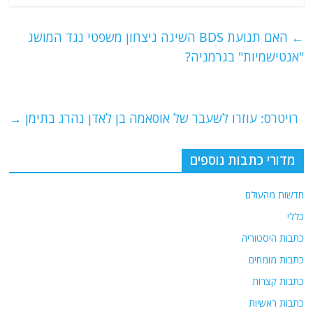
c
itt
ai
e
at
e
er
l
g
s
←
האם תנועת BDS השיגה ניצחון משפטי נגד המושג
b
ra
A
"אנטישמיות" בגרמניה?
o
m
p
o
p
רויטרס: עוזרו לשעבר של אוסאמה בן לאדן נהרג בתימן
→
k
מדורי כתבות נוספים
חדשות מהעולם
כללי
כתבות היסטוריה
כתבות מומחים
כתבות קצרות
כתבות ראשיות