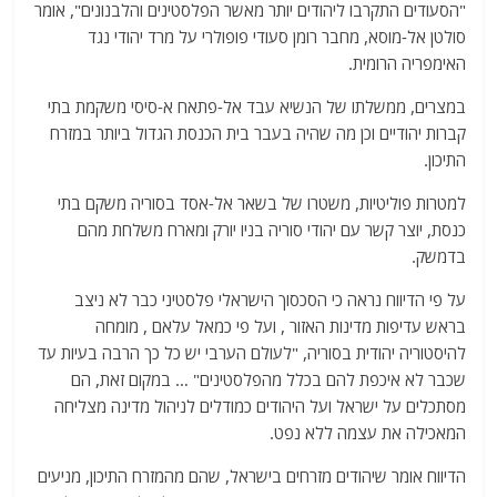
"הסעודים התקרבו ליהודים יותר מאשר הפלסטינים והלבנונים", אומר
סולטן אל-מוסא, מחבר רומן סעודי פופולרי על מרד יהודי נגד
האימפריה הרומית.
במצרים, ממשלתו של הנשיא עבד אל-פתאח א-סיסי משקמת בתי
קברות יהודיים וכן מה שהיה בעבר בית הכנסת הגדול ביותר במזרח
התיכון.
למטרות פוליטיות, משטרו של בשאר אל-אסד בסוריה משקם בתי
כנסת, יוצר קשר עם יהודי סוריה בניו יורק ומארח משלחת מהם
בדמשק.
על פי הדיווח נראה כי הסכסוך הישראלי פלסטיני כבר לא ניצב
בראש עדיפות מדינות האזור , ועל פי כמאל עלאם , מומחה
להיסטוריה יהודית בסוריה, "לעולם הערבי יש כל כך הרבה בעיות עד
שכבר לא איכפת להם בכלל מהפלסטינים" … במקום זאת, הם
מסתכלים על ישראל ועל היהודים כמודלים לניהול מדינה מצליחה
המאכילה את עצמה ללא נפט.
הדיווח אומר שיהודים מזרחים בישראל, שהם מהמזרח התיכון, מניעים