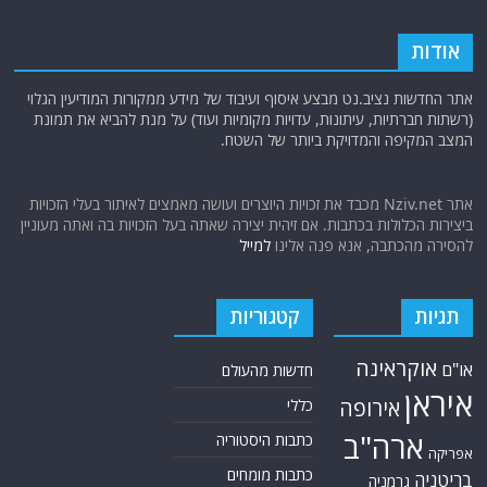
אודות
אתר החדשות נציב.נט מבצע איסוף ועיבוד של מידע ממקורות המודיעין הגלוי
(רשתות חברתיות, עיתונות, עדויות מקומיות ועוד) על מנת להביא את תמונת
המצב המקיפה והמדויקת ביותר של השטח.
אתר Nziv.net מכבד את זכויות היוצרים ועושה מאמצים לאיתור בעלי הזכויות
ביצירות הכלולות בכתבות. אם זיהית יצירה שאתה בעל הזכויות בה ואתה מעוניין
להסירה מהכתבה, אנא פנה אלינו
למייל
תגיות
קטגוריות
אוקראינה
או"ם
חדשות מהעולם
איראן
אירופה
כללי
ארה"ב
כתבות היסטוריה
אפריקה
כתבות מומחים
בריטניה
גרמניה