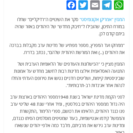
F
T
E
T
W
a
w
m
el
h
המגזין "אמריקן אקונומיסט"
סקר את השינויים ה"רדיקליים" שחלו
c
itt
ai
e
at
במזרח התיכון, שהובילו ל"חיבוק מחדש" של היהודים באזור שהיה
e
er
l
g
s
ביתם קודם לכן.
b
ra
A
"ממרוקו ועד המפרץ, מספר מפתיע של מדינות ערב מקבלות בברכה
o
m
p
את היהודים (..) ואת המורשת היהודית שלהם", נכתב בדו"ח.
o
p
המגזין מציין כי "הכישלונות והעודפים של הלאומיות הערבית ושל
k
התנועה האסלאמית אילצו מדינות רבות לחשוב מחדש על אמונות
שוביניסטיות קיימות, ושליטים רודניים נטשו את טירופם העדתי והחלו
לנהות אחר אג'נדות רב-תרבותיות".
לפני הקמת מדינת ישראל בשנת 1948מספר היהודים בארצות ערב
היה גדול ממספר היהודים בפלסטין , ומיד אחרי שנת 48 שליטי ערב
פנו כנגד היהודים, הלאימו את רכושם, ספרי הלימוד ,התקשורת
והממשל קידמו אנטישמיות, בעוד שמטיפים מוסלמים הסיתו כנגדם,
ומדינות ערב גירשו את מרביתם, מלבד כמה אלפי יהודים שנשארו
באזור.