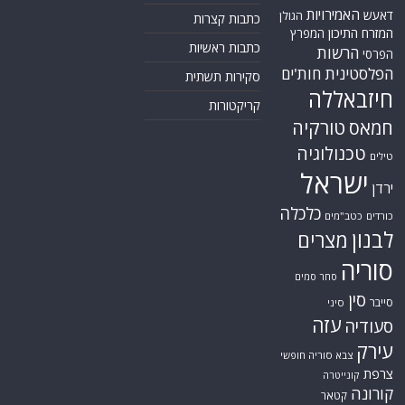
האמירויות
דאעש
הגולן
כתבות קצרות
המזרח התיכון
המפרץ
כתבות ראשיות
הרשות
הפרסי
הפלסטינית
חות'ים
סקירות תשתית
חיזבאללה
קריקטורות
טורקיה
חמאס
טכנולוגיה
טילים
ישראל
ירדן
כלכלה
כורדים
כטב"מים
לבנון
מצרים
סוריה
סחר סמים
סין
סייבר
סיני
עזה
סעודיה
עירק
צבא סוריה חופשי
צרפת
קונייטרה
קורונה
קטאר