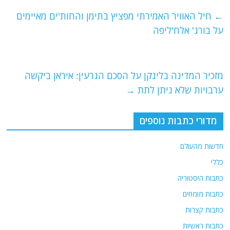
e
er
l
g
s
←
חיל האוויר האמירתי מפציץ בתימן והחות'ים מאיימים
b
ra
A
על בורג' אלח'ליפה
o
m
p
o
p
מזכיר המדינה בלינקן על הסכם הגרעין: איראן ביקשה
k
ערבויות שלא ניתן לתת
→
מדורי כתבות נוספים
חדשות מהעולם
כללי
כתבות היסטוריה
כתבות מומחים
כתבות קצרות
כתבות ראשיות