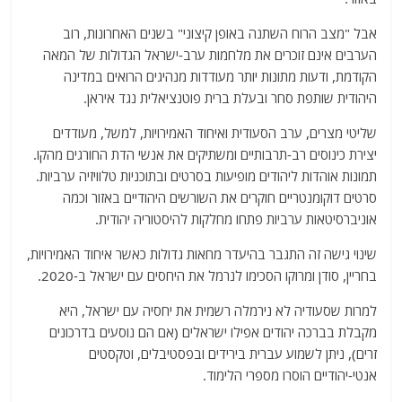
אבל "מצב הרוח השתנה באופן קיצוני" בשנים האחרונות, רוב
הערבים אינם זוכרים את מלחמות ערב-ישראל הגדולות של המאה
הקודמת, ודעות מתונות יותר מעודדות מנהיגים הרואים במדינה
היהודית שותפת סחר ובעלת ברית פוטנציאלית נגד איראן.
שליטי מצרים, ערב הסעודית ואיחוד האמירויות, למשל, מעודדים
יצירת כינוסים רב-תרבותיים ומשתיקים את אנשי הדת החורגים מהקו.
תמונות אוהדות ליהודים מופיעות בסרטים ובתוכניות טלוויזיה ערביות.
סרטים דוקומנטריים חוקרים את השורשים היהודיים באזור וכמה
אוניברסיטאות ערביות פתחו מחלקות להיסטוריה יהודית.
שינוי גישה זה התגבר בהיעדר מחאות גדולות כאשר איחוד האמירויות,
בחריין, סודן ומרוקו הסכימו לנרמל את היחסים עם ישראל ב-2020.
למרות שסעודיה לא נירמלה רשמית את יחסיה עם ישראל, היא
מקבלת בברכה יהודים אפילו ישראלים (אם הם נוסעים בדרכונים
זרים), ניתן לשמוע עברית בירידים ובפסטיבלים, וטקסטים
אנטי-יהודיים הוסרו מספרי הלימוד.