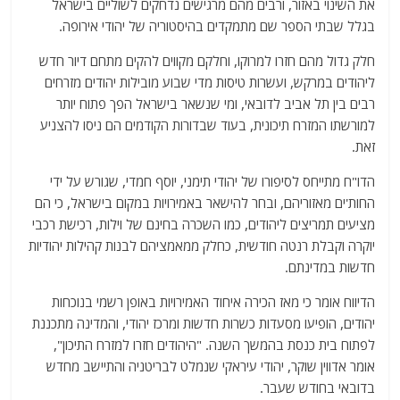
את השינוי באזור, ורבים מהם מרגישים נדחקים לשוליים בישראל
בגלל שבתי הספר שם מתמקדים בהיסטוריה של יהודי אירופה.
חלק גדול מהם חזרו למרוקו, וחלקם מקווים להקים מתחם דיור חדש
ליהודים במרקש, ועשרות טיסות מדי שבוע מובילות יהודים מזרחים
רבים בין תל אביב לדובאי, ומי שנשאר בישראל הפך פתוח יותר
למורשתו המזרח תיכונית, בעוד שבדורות הקודמים הם ניסו להצניע
זאת.
הדו"ח מתייחס לסיפורו של יהודי תימני, יוסף חמדי, שגורש על ידי
החות'ים מאזוריהם, ובחר להישאר באמירויות במקום בישראל, כי הם
מציעים תמריצים ליהודים, כמו השכרה בחינם של וילות, רכישת רכבי
יוקרה וקבלת רנטה חודשית, כחלק ממאמציהם לבנות קהילות יהודיות
חדשות במדינתם.
הדיווח אומר כי מאז הכירה איחוד האמירויות באופן רשמי בנוכחות
יהודים, הופיעו מסעדות כשרות חדשות ומרכז יהודי, והמדינה מתכננת
לפתוח בית כנסת בהמשך השנה. "היהודים חזרו למזרח התיכון",
אומר אדווין שוקר, יהודי עיראקי שנמלט לבריטניה והתיישב מחדש
בדובאי בחודש שעבר.