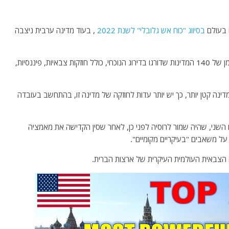
 בעולם
בסיווג "כוח אש גלובלי" לשנת 2022
, בעוד מדינה ערבית ניצבה
הדירוג משתמש ביותר מ-50 פרמטרים כדי לקבוע את מיקומן של 140 המדינות שדורגו בדירוג הנוכחי, כולל חוזקות צבאיות, פיננסיות,
ל שהציון המוענק למדינה קטן יותר, כך יש יותר עדות לחוזקה של מדינה זו, בהתחשב בעובדה
ם השני, שהיה שמור לרוסיה לפני כן, לאחר שסין הקדישה את מאמציה
 על משאבים "בעיקריים מקומיים".
ה הצבאית העולמית העיקרית של ארצות הברית.