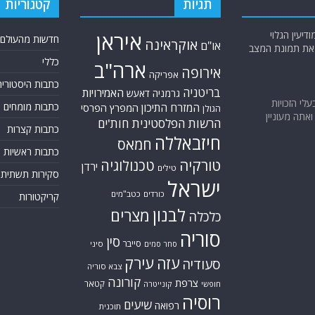
תגיות
קטגוריות
יעין הגלוי
איראן
חדשות מהעולם
אוקראינה
או"ם
א את תמונת המצב
כללי
ארה"ב
אירופה
אפריקה
כתבות היסטוריה
בריטניה
האמירויות
גרמניה
דאעש
בעלי הזכויות
המזרח התיכון
כתבות מומחים
המפרץ הפרסי
הגולן
אתה מעוניין
הרשות הפלסטינית
חות'ים
כתבות קצרות
חיזבאללה
חמאס
כתבות ראשיות
טורקיה
טכנולוגיה
ירדן
טילים
סקירות תשתית
ישראל
כורדים
כטב"מים
קריקטורות
לבנון
מצרים
כלכלה
סוריה
סין
סייבר
סיני
סחר סמים
עזה
עירק
סעודיה
צבא סוריה
קורונה
צרפת
קטאר
חופשי
קונייטרה
רוסיה
שיעים
רפואה
תוכנית