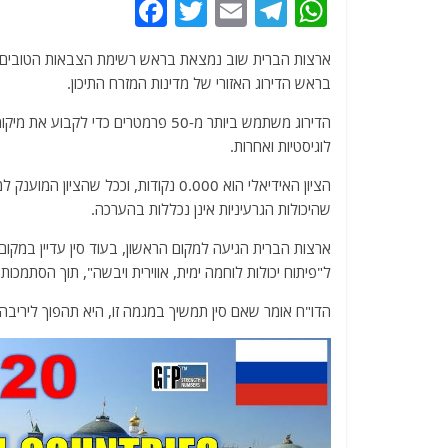
F
T
E
T
W
a
w
m
el
h
ארצות הברית שוב נמצאת בראש רשימת הצבאות הטובים
c
itt
ai
e
at
בראש הדירוג האזורי של מדינות המזרח התיכון.
e
er
l
g
s
b
ra
A
לוגיסטיות ואחרות.
o
m
p
הציון האידיאלי הוא 0.000 נקודות, וככ
o
p
שהיכולות הגרעיניות אינן נכללות בהערכה.
k
ארצות הברית הגיעה למקום הראשון, בעוד סין עדיין במקו
ל"פיתוח יכולות לוחמה ימית, אווירית ויבשה", תוך הסתמכות
הדו"ח אומר שאם סין תמשיך במגמה זו, היא תהפוך ליריב