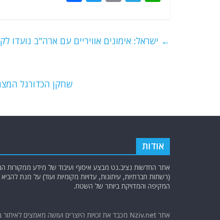
a
w
m
el
h
c
itt
ai
e
at
e
er
l
g
s
←
ישראל: אימונים אוויריים עם ארה"ב נועדו ל
b
ra
A
o
m
p
o
p
שחקן הכדורגל המצר
k
אודות
אתר החדשות נציב.נט מבצע איסוף ועיבוד של מידע ממקורות המוד
(רשתות חברתיות, עיתונות, עדויות מקומיות ועוד) על מנת להבי
המקיפה והמדויקת ביותר של השטח.
אתר Nziv.net מכבד את זכויות היוצרים ועושה מאמצים לאיתור 