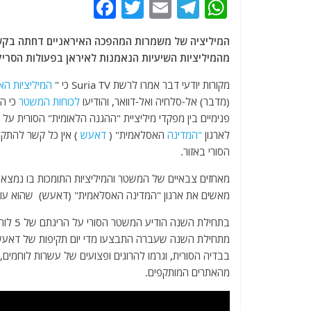
F
T
E
T
W
a
w
m
el
h
המיליציה של משמרות המהפכה האיראניים דחתה בקשה
c
itt
ai
e
at
מהמיליציות השיעיות הנאמנות לאיראן בפעולות הסריק
e
er
l
g
s
מקורות יודעי דבר אמרו לרשת Suria TV כי "
המיליציות האי
b
ra
A
(מדבר) אל-סלחיה ואל-דוואר, והודיעו
לכוחות המשטר
כי ה
o
m
p
פנימיים בין מפקדי מיליציית "ההגנה הלאומית" הסורית על 
o
p
לארגון
"המדינה
האסלאמית" (
דאעש
) אין כל קשר להתקפו
הסורי באזור.
k
מאחזים צבאיים של המשטר והמיליציות התומכות בו נמצאים
מאשים את ארגון "המדינה האסלאמית" (דאעש) שהוא עומ
בתחילת השנה הודיע ​​המשטר הסורי על הריגתם של 5 לוחמים משורות כוחותיו בהתקפה על אוטובוס באזור ה
מתחילת השנה שעברה התבצעו מדי יום תקיפות של דאעש נג
בבדיה הסורית, וגרמו להרוגים ופצועים של עשרות לוחמים
מהאתרים המותקפים.