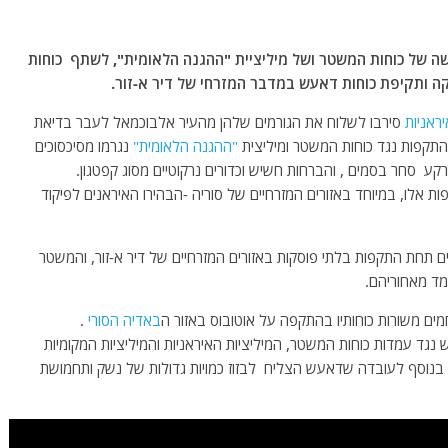
 של כוחות המשטר ושל מיליציית "ההגנה הלאומית", לשתף כוחות
ה ותקיפת כוחות דאעש במדבר המזרחי של דיר א-זור.
ראניות
סירבו לשלוח את הגורמים שלהן מהעיר אלבוכמאל לעבר בדיאת
התקפות נגד כוחות המשטר ומיליצית
"ההגנה הלאומית"
נגרמו מסיכסוכים
רקע סחר בסמים , והברחות חשיש וכדורים נרקוטיים מסוג קפטגון.
ת אלו, במיוחד באזורים המזרחיים של סוריה -הבהירו האיראנים לפיקוד
 תחת התקפות בלתי פוסקות באזורים המזרחיים של דיר א-זור, והמשטר
ד מאחוריהם.
באדיה הסורי
.
ד עמדות כוחות המשטר, המיליציות האיראניות והמיליציות המקומיות
, בנוסף לעובדה שדאעש הצליח לבזוז כמויות גדולות של נשק ותחמושת