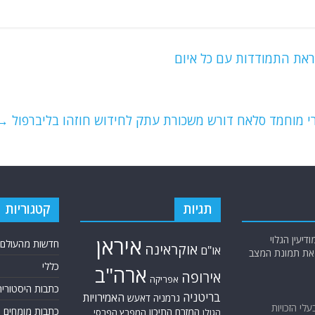
קראת התמודדות עם כל איום
י מוחמד סלאח דורש משכורת עתק לחידוש חוזהו בליברפול
→
תגיות
קטגוריות
יעין הגלוי
איראן
חדשות מהעולם
אוקראינה
או"ם
א את תמונת המצב
כללי
ארה"ב
אירופה
אפריקה
כתבות היסטוריה
בריטניה
האמירויות
גרמניה
דאעש
בעלי הזכויות
כתבות מומחים
המזרח התיכון
המפרץ הפרסי
הגולן