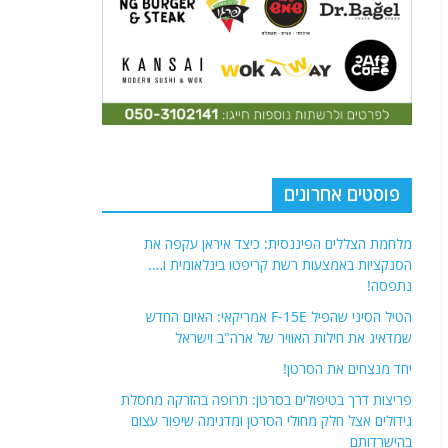
פוסטים אחרונים
מלחמת הצללים הפיננסית: כיצד איראן עקפה את
הסנקציות באמצעות רשת קריפטו בינלאומית ו….
נתפסה!
הטיל הסיני שהפיל F-15E אמריקאי: האיום החדש
שמדאיג את חילות האוויר של ארה"ב וישראל
יחד מנצחים את הסרטן!
פריצות דרך בטיפולים בסרטן: תרופה בהזרקה מחסלת
גידולים אצל חלק מחולי הסרטן ומדגימה שיפור עצום
בהישרדותם