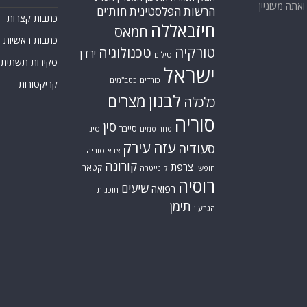
אתה מעוניין
הרשות הפלסטינית
חות'ים
כתבות קצרות
חיזבאללה
חמאס
כתבות ראשיות
טורקיה
טכנולוגיה
ירדן
טילים
סקירות תשתית
ישראל
כורדים
כטב"מים
קריקטורות
לבנון
מצרים
כלכלה
סוריה
סין
סייבר
סיני
סחר סמים
עזה
עירק
סעודיה
צבא סוריה
קורונה
צרפת
קטאר
חופשי
קונייטרה
רוסיה
שיעים
רפואה
תוכנית
תימן
הגרעין