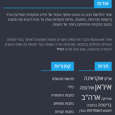
אודות
אתר החדשות נציב.נט מבצע איסוף ועיבוד של מידע ממקורות המודיעין הגלוי
(רשתות חברתיות, עיתונות, עדויות מקומיות ועוד) על מנת להביא את תמונת
המצב המקיפה והמדויקת ביותר של השטח.
אתר Nziv.net מכבד את זכויות היוצרים ועושה מאמצים לאיתור בעלי הזכויות
ביצירות הכלולות בכתבות. אם זיהית יצירה שאתה בעל הזכויות בה ואתה מעוניין
להסירה מהכתבה, אנא פנה אלינו
למייל
תגיות
קטגוריות
אוקראינה
או"ם
חדשות מהעולם
איראן
אירופה
כללי
ארה"ב
כתבות היסטוריה
אפריקה
כתבות מומחים
בריטניה
גרמניה
האמירויות
דאעש
הגולן
כתבות קצרות