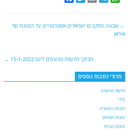
a
w
m
el
h
c
itt
ai
e
at
e
er
l
g
s
←
שבעה מתקנים ישראלים אסטרטגיים על הכוונת של
b
ra
A
איראן
o
m
p
o
p
מבזקי חדשות מהעולם ליום 15-1-2022
→
k
מדורי כתבות נוספים
חדשות מהעולם
כללי
כתבות היסטוריה
כתבות מומחים
כתבות קצרות