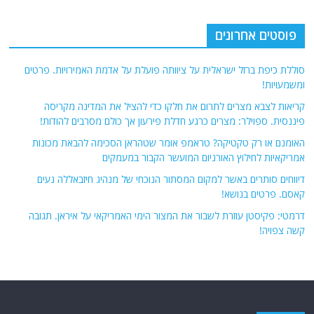
פוסטים אחרונים
סוללת כיפת ברזל ישראלית על ציוותה פועלת על אדמת האמירויות. פרטים
ומשמעויות!
קריאות לצבא מצרים לתרום את חלקו כדי להציל את המדינה מקריסה
פיננסית. ספוילר: מצרים כרגע חדלת פירעון אך כולם מסרבים להודות!
האומנם או רק טקטיקה? טראמפ אומר שטהראן הסכימה להבאת מכונות
אמריקאיות לחילוץ האורניום המועשר הקבור במעמקים
דיווחים סותרים באשר למקום המסתור הנוכחי של מנהיג חיזבאללה נעים
קאסם. פרטים בנושא!
דרמטי: פקיסטן עוזרת לשבור את המצור הימי האמריקאי על איראן. תגובה
קשה צפויה!