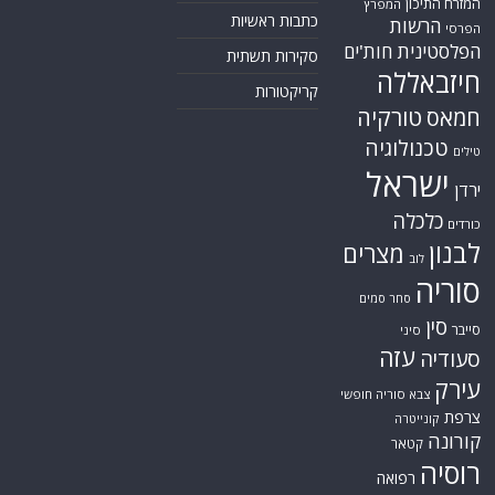
המזרח התיכון
המפרץ
כתבות ראשיות
הרשות
הפרסי
הפלסטינית
חות'ים
סקירות תשתית
חיזבאללה
קריקטורות
טורקיה
חמאס
טכנולוגיה
טילים
ישראל
ירדן
כלכלה
כורדים
לבנון
מצרים
לוב
סוריה
סחר סמים
סין
סייבר
סיני
עזה
סעודיה
עירק
צבא סוריה חופשי
צרפת
קונייטרה
קורונה
קטאר
רוסיה
רפואה