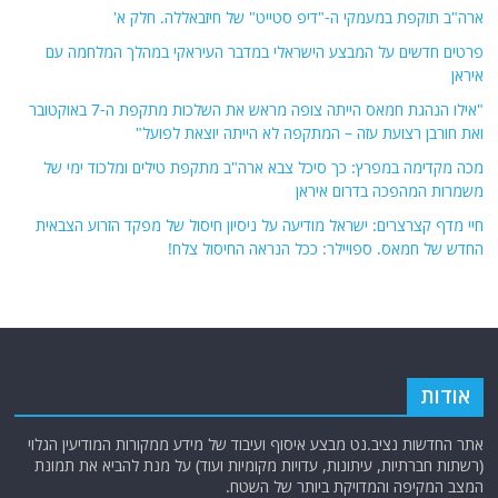
ארה"ב תוקפת במעמקי ה-"דיפ סטייט" של חיזבאללה. חלק א'
פרטים חדשים על המבצע הישראלי במדבר העיראקי במהלך המלחמה עם
איראן
"אילו הנהגת חמאס הייתה צופה מראש את השלכות מתקפת ה-7 באוקטובר
ואת חורבן רצועת עזה – המתקפה לא הייתה יוצאת לפועל"
מכה מקדימה במפרץ: כך סיכל צבא ארה"ב מתקפת טילים ומלכוד ימי של
משמרות המהפכה בדרום איראן
חיי מדף קצרצרים: ישראל מודיעה על ניסיון חיסול של מפקד הזרוע הצבאית
החדש של חמאס. ספויילר: ככל הנראה החיסול צלח!
אודות
אתר החדשות נציב.נט מבצע איסוף ועיבוד של מידע ממקורות המודיעין הגלוי
(רשתות חברתיות, עיתונות, עדויות מקומיות ועוד) על מנת להביא את תמונת
המצב המקיפה והמדויקת ביותר של השטח.