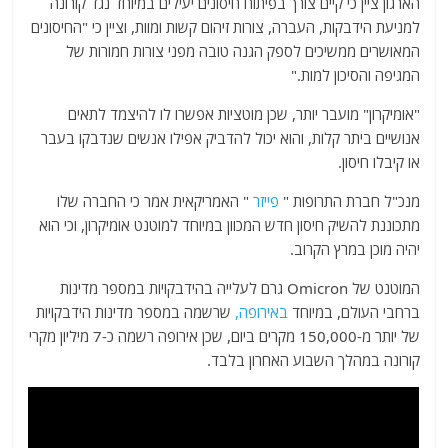
הארגון ציין כי קיים צורך בפיתוח חיסונים יעילים במיוחד נגד קורונה
למניעת הידבקות, העברה, צורות זיהום קשות ומוות, וציין כי "החיסונים
המאושרים ממשיכים לספק הגנה טובה מפני צורות חמורות של
המגיפה והסיכון למות."
"אומיקרון" מועבר יותר, שכן מוטציות אפשרו לו להיצמד לתאים
אנושיים ביתר קלות, והוא יכול להדביק אפילו אנשים שנדבקו בעבר
או קיבלו חיסון.
מנכ"ל חברת התרופות "
פייזר
" האמריקאית אמר כי החברה שלו
מתכוננת להשיק חיסון חדש המכוון במיוחד למוטנט אומיקרון, וכי הוא
יהיה מוכן במרץ הקרוב.
המוטנט של Omicron גרם לעלייה בהידבקויות במספר מדינות
ברחבי העולם, במיוחד
באירופה,
שרשמה במספר מדינות הידבקויות
של יותר מ-150,000 מקרים ביום, שכן אירופה רשמה כ-7 מיליון מקרי
קורונה במהלך השבוע האחרון בלבד.