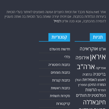
אתר Nziv.net מכבד את זכויות היוצרים ועושה מאמצים לאיתור בעלי הזכויות
ביצירות הכלולות בכתבות. אם זיהית יצירה שאתה בעל הזכויות בה ואתה מעוניין
להסירה מהכתבה, אנא פנה אלינו
למייל
תגיות
קטגוריות
אוקראינה
או"ם
חדשות מהעולם
איראן
אירופה
כללי
ארה"ב
כתבות היסטוריה
אפריקה
כתבות מומחים
בריטניה
גרמניה
האמירויות
דאעש
הגולן
כתבות קצרות
המזרח התיכון
המפרץ
כתבות ראשיות
הרשות
הפרסי
הפלסטינית
חות'ים
סקירות תשתית
חיזבאללה
קריקטורות