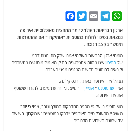
F
T
E
T
W
a
w
m
el
h
ארגון הבריאות העולמי: יותר ממחצית מאוכלוסיית אירופה
c
itt
ai
e
at
נמצאת בסיכון לחלות במוטציית "אומיקרון" אם ההתפרצות
e
er
l
g
s
תימשך בקצב הנוכחי.
b
ra
A
מומחי ארגון הבריאות העולמי אמרו שרק מתן מנות דחף
o
m
p
של
החיסון
אינו מהווה אסטרטגיה בת קיימא מול מוטנטים מתעוררים,
o
p
וקוראים לחיסונים חדשים המגנים מפני העברה.
k
מנהל אזור אירופה בארגון, הנס קלוגה,
אמר
שהמוטנט
"
אומיקרון
" מייצג גל חדש ממערב למזרח ששוטף
את אזור אירופה.
הוא הוסיף כי על פי מספר ההדבקות ההולך וגובר, צפוי כי יותר
מ-50% מהאוכלוסייה האירופית יידבקו במוטציית "אומיקרון" בשישה
עד שמונה השבועות הקרובים.