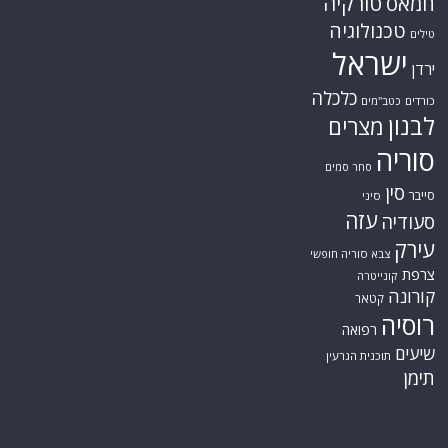
טורקיה
חמאס
טכנולוגיה
טילים
ישראל
ירדן
כלכלה
כורדים
כטב"מים
לבנון
מצרים
סוריה
סחר סמים
סין
סייבר
סיני
עזה
סעודיה
עירק
צבא סוריה חופשי
צרפת
קונייטרה
קורונה
קטאר
רוסיה
רפואה
שיעים
תוכנית הגרעין
תימן