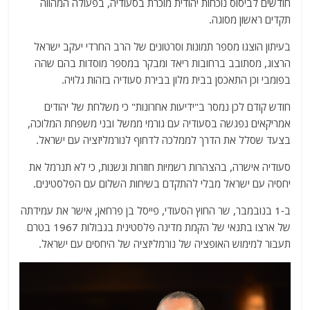
חודשים לביסוס נוכחות יהודית מוכרת בסעודיה, בפעולה המהווה
תקדים ראשון מסוגה.
בעיתון הוצגו מספר תמונות וסרטונים של הרב החרדי יעקב ישראל
הרצוג, מסתובב ברחובות ריאד ומבקר במספר מוסדות בהם שהה
בפומבי וכן התאכסן בבית מלון בבירת סעודיה בזהות גלויה.
חודש קודם לכן נמסר ב"ידיעות אחרונות" כי משלחת של יהודים
אמריקאים נפגשה בסעודיה עם גורמי ממשל ובני משפחת המלוכה,
בצעד שסלל את הדרך לממלכה לדחוף לנורמליזציה עם ישראל.
סעודיה אישרה, בהצהרות רשמיות חוזרות ונשנות, כי לא תנרמל את
יחסיה עם ישראל מבלי להתקדם בשיחות השלום עם הפלסטינים.
ב-1 בנובמבר, שר החוץ הסעודי, פייסל בן פרחאן, אישר את עמידתה
של ארצו בתנאי של הקמת מדינה פלסטינית בגבולות 1967 בטרם
תעבור למימוש האופציה של נורמליזציה של היחסים עם ישראל.