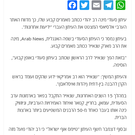
F
T
E
T
W
a
w
m
el
h
עיתון סעודי מינה רב יהודי ככותב מאמרים קבוע שלו, כך מדווח האתר
c
itt
ai
e
at
הערבי אלסיאסי המצטט את העיתון העברי "ידיעות אחרונות".
e
er
l
g
s
בעיתון נמסר כי העיתון הסעודי בשפה האנגלית, Arab News, מינה
b
ra
A
את הרב מארק שנאייר ככותב מאמרים קבוע.
o
m
p
"בזאת הפך שנאייר לרב הראשון שכותב בעיתון סעודי באופן קבוע",
o
p
הוסיפה.
k
והעיתון המשיך: "שנאייר הוא רב אמריקאי ידוע שהקים ועומד בראש
הקרן להבנה בין-דתית (יהדות ואיסלאם)".
במהלך 15 השנים האחרונות, שנאייר התקבל בפאר בארמונות ערב
הסעודית, עומאן, בחריין, קטאר ואיחוד האמירויות הערביות, וניוזוויק
כינה אותו בעבר כאחד מ-50 הרבנים המשפיעים ביותר בארצות
הברית.
ובסוף דצמבר חשף העיתון "טיימס אוף ישראל" כי רב יהודי פועל מזה