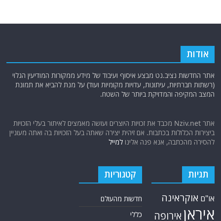
אודות
אתר החדשות נציב.נט מבצע איסוף ועיבוד של מידע ממקורות המודיעין הגלוי
(רשתות חברתיות, עיתונות, עדויות מקומיות ועוד) על מנת להביא את תמונת
המצב המקיפה והמדויקת ביותר של השטח.
אתר Nziv.net מכבד את זכויות היוצרים ועושה מאמצים לאיתור בעלי הזכויות
ביצירות הכלולות בכתבות. אם זיהית יצירה שאתה בעל הזכויות בה ואתה מעוניין
להסירה מהכתבה, אנא פנה אלינו
למייל
תגיות
קטגוריות
אוקראינה
או"ם
חדשות מהעולם
איראן
אירופה
כללי