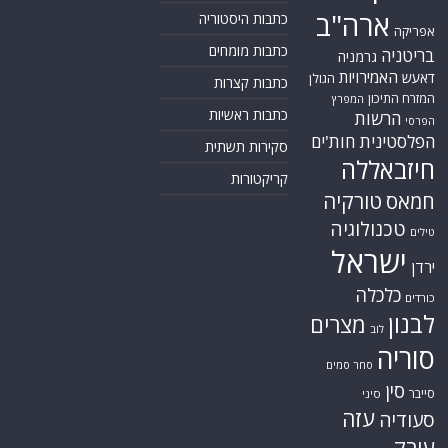
ארה"ב
כתבות היסטוריה
אפריקה
כתבות מומחים
בריטניה
גרמניה
האמירויות
דאעש
הגולן
כתבות קצרות
המזרח התיכון
המפרץ
כתבות ראשיות
הרשות
הפרסי
הפלסטינית
חות'ים
סקירות תשתית
חיזבאללה
קריקטורות
טורקיה
חמאס
טכנולוגיה
טילים
ישראל
ירדן
כלכלה
כורדים
לבנון
מצרים
לוב
סוריה
סחר סמים
סין
סייבר
סיני
עזה
סעודיה
עירק