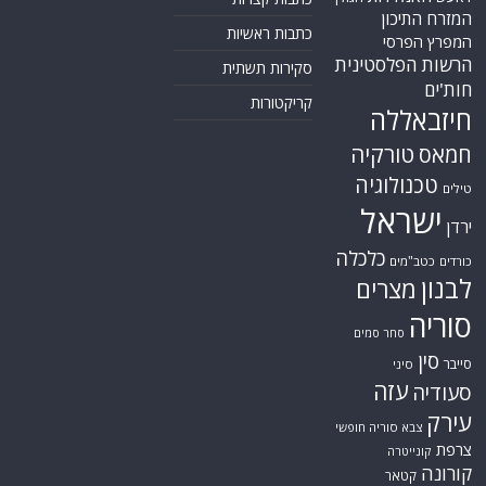
המזרח התיכון
כתבות ראשיות
המפרץ הפרסי
הרשות הפלסטינית
סקירות תשתית
חות'ים
קריקטורות
חיזבאללה
טורקיה
חמאס
טכנולוגיה
טילים
ישראל
ירדן
כלכלה
כורדים
כטב"מים
לבנון
מצרים
סוריה
סחר סמים
סין
סייבר
סיני
עזה
סעודיה
עירק
צבא סוריה חופשי
צרפת
קונייטרה
קורונה
קטאר