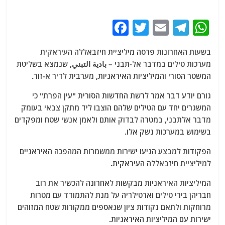
F
T
E
T
W
a
w
m
el
h
בשעות האחרונות פרסה מיליציית חיזבאללה העיראקית
c
itt
ai
e
at
מערכות טילים במדבר אל-תבני – بادية التبني, שנמצא בשליטת
e
er
l
g
s
המשטר הסורי והמיליציות האיראניות, מערבית לדיר א-זור.
b
ra
A
גורם יודע דבר אמר לרשת החדשות הסורית "עין הפרת" כי
o
m
p
המשגרים יחד עם הטילים שלהם הוצבו ליד מתקן צבאי בעומק
o
p
מדבר אלתבני, במטרה לבדוק אותם ולאמן אנשי שטח ומפקדים
בשימוש במערכות נשק אלו.
k
הפקודות למבצע הגיעו ישירות ממשמרות המהפכה האיראניים
למיליציית חיזבאללה העיראקית.
המיליציות האיראניות מבקשות לאחרונה להכשיר את רוב
חבריהן בירי טילים וארטילריה על מנת להתמודד עם מטרות
מרוחקות ולתאם נקודות ציון שנאספים ממקורות שטח המזוהים
ישירות עם המיליציות האיראניות.