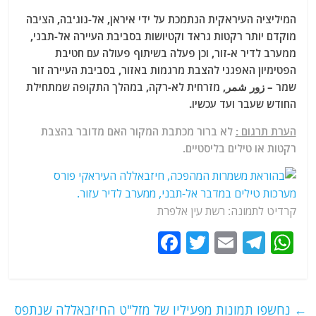
המיליציה העיראקית הנתמכת על ידי איראן, אל-נוג'בה, הציבה
מוקדם יותר רקטות גראד וקטיושות בסביבת העיירה אל-תבני,
ממערב לדיר א-זור, וכן פעלה בשיתוף פעולה עם חטיבת
הפטימיון האפגני להצבת מרגמות באזור, בסביבת העיירה זור
שמר – زور شمر, מזרחית לא-רקה, במהלך התקופה שמתחילת
החודש שעבר ועד עכשיו.
הערת תרגום :
לא ברור מכתבת המקור האם מדובר בהצבת
רקטות או טילים בליסטיים.
קרדיט לתמונה: רשת עין אלפרת
F
T
E
T
W
a
w
m
el
h
c
itt
ai
e
at
e
er
l
g
s
←
נחשפו תמונות מפעיליו של מזל"ט החיזבאללה שנתפס