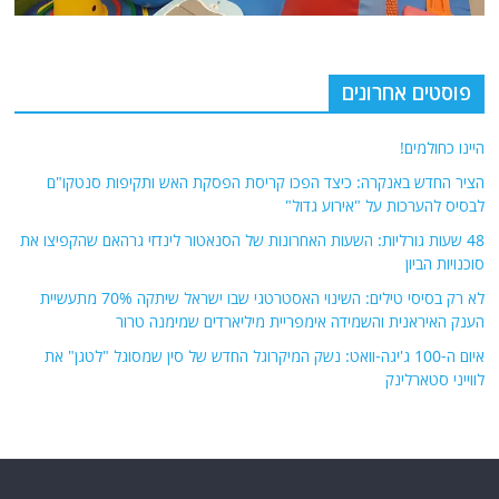
פוסטים אחרונים
היינו כחולמים!
הציר החדש באנקרה: כיצד הפכו קריסת הפסקת האש ותקיפות סנטקו"ם
לבסיס להערכות על "אירוע גדול"
48 שעות גורליות: השעות האחרונות של הסנאטור לינדזי גרהאם שהקפיצו את
סוכנויות הביון
לא רק בסיסי טילים: השינוי האסטרטגי שבו ישראל שיתקה 70% מתעשיית
הענק האיראנית והשמידה אימפריית מיליארדים שמימנה טרור
איום ה-100 ג'יגה-וואט: נשק המיקרוגל החדש של סין שמסוגל "לטגן" את
לווייני סטארלינק