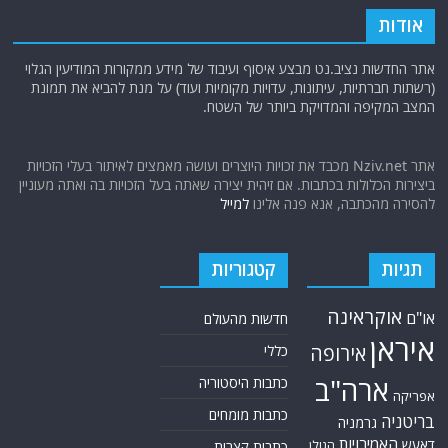
אודות
אתר החדשות נציב.נט מבצע איסוף ועיבוד של מידע ממקורות המודיעין הגלוי
(רשתות חברתיות, עיתונות, עדויות מקומיות ועוד) על מנת להביא את תמונת
המצב המקיפה והמדויקת ביותר של השטח.
אתר Nziv.net מכבד את זכויות היוצרים ועושה מאמצים לאיתור בעלי הזכויות
ביצירות הכלולות בכתבות. אם זיהית יצירה שאתה בעל הזכויות בה ואתה מעוניין
להסירה מהכתבה, אנא פנה אלינו
למייל
תגיות
קטגוריות
אוקראינה
או"ם
חדשות מהעולם
איראן
אירופה
כללי
ארה"ב
כתבות היסטוריה
אפריקה
כתבות מומחים
בריטניה
גרמניה
האמירויות
דאעש
הגולן
כתבות קצרות