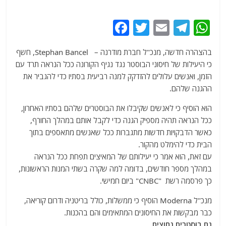
F
T
E
T
W
a
w
m
el
h
בהצהרה חדשה, מנכ"ל חברת מודרנה – Stephan Bancel, חשף
c
itt
ai
e
at
כי היעילות של חיסוני הבוסטר נגד נגיף הקורונה ככל הנראה תרד עם
e
er
l
g
s
הזמן, ואנשים עלולים להזדקק למנה רביעית בסתיו כדי להגביר את
b
ra
A
ההגנה שלהם.
o
m
p
הוא הוסיף כי לאנשים שקיבלו את הבוסטרים שלהם בסתיו האחרון,
o
p
ככל הנראה תהיה מספיק הגנה כדי לקבל אותם במהלך החורף,
כאשר הדבקויות חדשות מתגברות ככל שאנשים מתאספים בתוך
k
הבית כדי להימלט מהקור.
עם זאת, הוא אמר כי יעילותם של המאיצים תפחת ככל הנראה
במהלך מספר חודשים, בדומה למה שקרה בשתי המנות הראשונות,
כך פרסמה רשת "CNBC" ביום חמישי.
מנכ"ל Moderna הוסיף כי ממשלות, כולל בריטניה ודרום קוריאה,
כבר מבקשות את החיסונים המתאימים והם בהכנות.
גם בוסטרים נחוצים