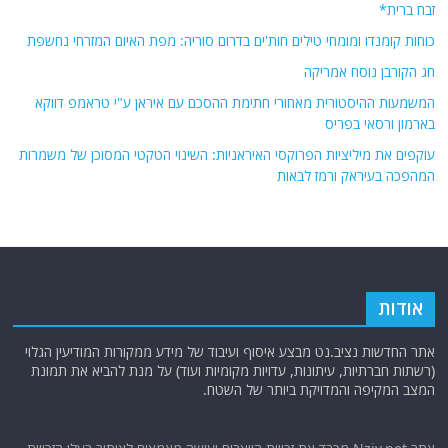
זבח ברית*
כוחות קומנדו ומומחי טילים חות'ים בדרום סוריה: מפת האיום המזרחי נחשפת
חג הקורבן נוסח אמריקה
המשמעות ההיסטורית מאחורי חתימת ההסכם עם איראן ע"י טראמפ דווקא
בארמון ורסאי בפריס
עוקפים את מיליציות הפרוקסי האיראניות: השינוי הטקטי המסוכן של משמרות
המהפכה בעיראק ורמז לבאות
אודות
אתר החדשות נציב.נט מבצע איסוף ועיבוד של מידע ממקורות המודיעין הגלוי
(רשתות חברתיות, עיתונות, עדויות מקומיות ועוד) על מנת להביא את תמונת
המצב המקיפה והמדויקת ביותר של השטח.