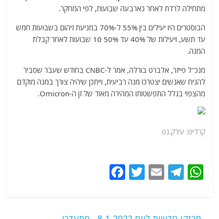
מתחילה לרדת לאחר כארבעה שבועות, לפי המחקר.
הבוסטרים היו יעילים בין 55% ל-70% במניעת זיהום בשבועות חמש
עד תשע, ויעילות של 40% עד 50% 10 שבועות לאחר קבלת
המנה.
מנכ"ל פייזר, אלברט בורלה, אמר ל-CNBC בחודש שעבר שסביר
להניח שאנשים יצטרכו מנה רביעית, וייתכן שיהיה צורך במנה מוקדם
מהצפוי בגלל התפשטותו המהירה מאוד של זן ה-Omicron.
קרדיט: עירק.נט
F
T
E
T
W
a
w
m
el
h
c
itt
ai
e
at
e
er
l
g
s
←
מבזקי חדשות ליום 8-1-2022 . מתעדכן