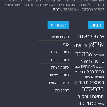
אתר Nziv.net מכבד את זכויות היוצרים ועושה מאמצים לאיתור בעלי הזכויות
ביצירות הכלולות בכתבות. אם זיהית יצירה שאתה בעל הזכויות בה ואתה מעוניין
להסירה מהכתבה, אנא פנה אלינו
למייל
תגיות
קטגוריות
אוקראינה
או"ם
חדשות מהעולם
איראן
אירופה
כללי
ארה"ב
כתבות היסטוריה
אפריקה
כתבות מומחים
בריטניה
גרמניה
האמירויות
דאעש
הגולן
כתבות קצרות
המזרח התיכון
המפרץ
כתבות ראשיות
הרשות
הפרסי
הפלסטינית
חות'ים
סקירות תשתית
חיזבאללה
קריקטורות
טורקיה
חמאס
טכנולוגיה
טילים