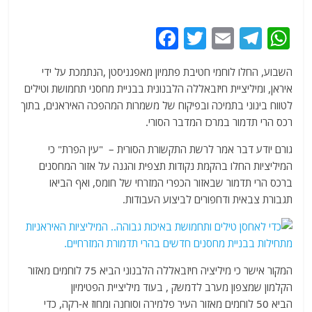
F
T
E
T
W
a
w
m
el
h
השבוע, החלו לוחמי חטיבת פתמיון מאפגניסטן ,הנתמכת על ידי
c
itt
ai
e
at
איראן, ומיליציית חיזבאללה הלבנונית בבניית מחסני תחמושת וטילים
e
er
l
g
s
לטווח בינוני בתמיכה ובפיקוח של משמרות המהפכה האיראנים, בתוך
b
ra
A
רכס הרי תדמור במרכז המדבר הסורי.
o
m
p
גורם יודע דבר אמר לרשת התקשורת הסורית – "עין הפרת" כי
o
p
המיליציות החלו בהקמת נקודות תצפית והגנה על אזור המחסנים
ברכס הרי תדמור שבאזור הכפרי המזרחי של חומס, ואף הביאו
k
תגבורת צבאית ודחפורים לביצוע העבודות.
המקור אישר כי מיליציה חיזבאללה הלבנוני הביא
75
לוחמים מ
אזור
הקלמון שמצפון מערב לדמשק , בעוד מיליציית הפטימיון
הביא
50
לוחמים מאזור העיר פלמירה וסוחנה ומחוז א-רקה, כדי