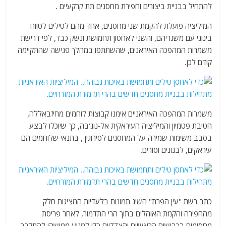
להתחיל בבניית ביצורים וחפירת מחסנים תת קרקעיים .
המיליציה פועלת להקמת שני מחסנים, אחד מהם לטילים לטווח
בינוני עם משגריהם, והשני לאחסון תחמושת ונשק כבד, לפי דרישת
משמרות המהפכה האיראנים, שהשתתפו במהלך פגישה שהתקיימה
קודם לכן.
משמרות המהפכה האיראניים אימנו קבוצות לוחמים מחיזבאללה,
חטיבת פטמיון והמיליציה העיראקית אל-נוג'בה, כך שיוכלו לבצע
בסבב משימות שמירה על המחסנים לסירוגין , בתנאי שלוחמים הם
עיראקים, לבנונים וסורים.
כתב רשת "עין הפרת" השיג תמונות בלעדיות המציגות חלק
מהחפירה והקמת האוהלים בתוך הרי התדמור, לאחר פריסת
מחסומים בכבישים הראשיים והצדדיים כדי למנוע ממישהו להתקרב