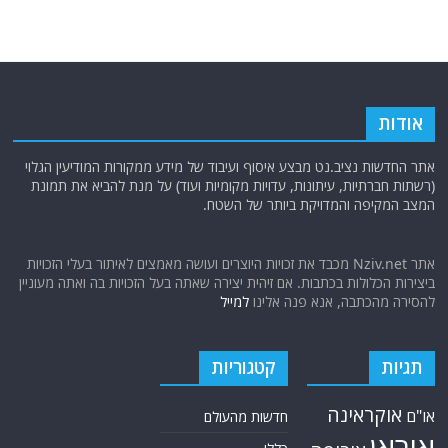
אודות
אתר החדשות נציב.נט מבצע איסוף ועיבוד של מידע ממקורות המודיעין הגלוי
(רשתות חברתיות, עיתונות, עדויות מקומיות ועוד) על מנת להביא את תמונת
המצב המקיפה והמדויקת ביותר של השטח.
אתר Nziv.net מכבד את זכויות היוצרים ועושה מאמצים לאיתור בעלי הזכויות
ביצירות הכלולות בכתבות. אם זיהית יצירה שאתה בעל הזכויות בה ואתה מעוניין
להסירה מהכתבה, אנא פנה אלינו
למייל
תגיות
קטגוריות
אוקראינה
או"ם
חדשות מהעולם