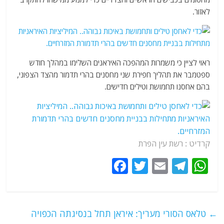
לאזור.
ראוי לציין כי
משמרות המהפכה האיראנים השלימו במהלך חודש
ספטמבר את תהליך חפירת שני מחסנים בהרי תדמור מהצד הצפוני,
בהם אחסנו תחמושת וטילים חדישים.
קרדיט : רשת עין הפרת
F
T
E
T
W
a
w
m
el
h
c
itt
ai
e
at
e
er
l
g
s
←
טלאס הסורי מעריך: איראן תחל בנסיגתה הכפויה