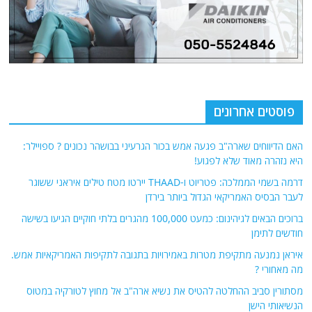
פוסטים אחרונים
האם הדיווחים שארה"ב פגעה אמש בכור הגרעיני בבושהר נכונים ? ספויילר:
היא נזהרה מאוד שלא לפגוע!
דרמה בשמי הממלכה: פטריוט ו-THAAD יירטו מטח טילים איראני ששוגר
לעבר הבסיס האמריקאי הגדול ביותר בירדן
ברוכים הבאים לגיהינום: כמעט 100,000 מהגרים בלתי חוקיים הגיעו בשישה
חודשים לתימן
איראן נמנעה מתקיפת מטרות באמירויות בתגובה לתקיפות האמריקאיות אמש.
מה מאחורי ?
מסתורין סביב ההחלטה להטיס את נשיא ארה"ב אל מחוץ לטורקיה במטוס
הנשיאותי הישן