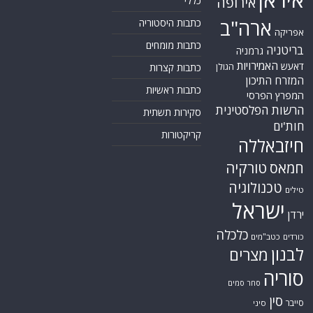
איראן
אירופה
כללי
ארה"ב
כתבות היסטוריה
אפריקה
כתבות מומחים
בריטניה
גרמניה
האמירויות
דאעש
הגולן
כתבות קצרות
המזרח התיכון
כתבות ראשיות
המפרץ הפרסי
הרשות הפלסטינית
סקירות תשתית
חות'ים
קריקטורות
חיזבאללה
טורקיה
חמאס
טכנולוגיה
טילים
ישראל
ירדן
כלכלה
כורדים
כטב"מים
לבנון
מצרים
סוריה
סחר סמים
סין
סייבר
סיני