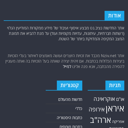
אודות
אתר החדשות נציב.נט מבצע איסוף ועיבוד של מידע ממקורות המודיעין הגלוי
(רשתות חברתיות, עיתונות, עדויות מקומיות ועוד) על מנת להביא את תמונת
המצב המקיפה והמדויקת ביותר של השטח.
אתר Nziv.net מכבד את זכויות היוצרים ועושה מאמצים לאיתור בעלי הזכויות
ביצירות הכלולות בכתבות. אם זיהית יצירה שאתה בעל הזכויות בה ואתה מעוניין
להסירה מהכתבה, אנא פנה אלינו
למייל
תגיות
קטגוריות
אוקראינה
או"ם
חדשות מהעולם
איראן
אירופה
כללי
ארה"ב
כתבות היסטוריה
אפריקה
כתבות מומחים