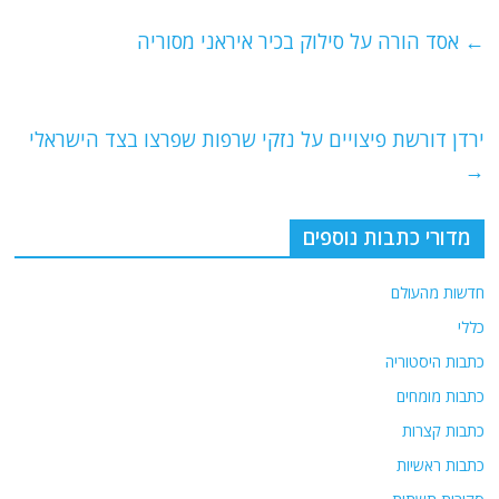
c
itt
ai
e
at
e
er
l
g
s
←
אסד הורה על סילוק בכיר איראני מסוריה
b
ra
A
o
m
p
o
p
ירדן דורשת פיצויים על נזקי שרפות שפרצו בצד הישראלי
→
k
מדורי כתבות נוספים
חדשות מהעולם
כללי
כתבות היסטוריה
כתבות מומחים
כתבות קצרות
כתבות ראשיות