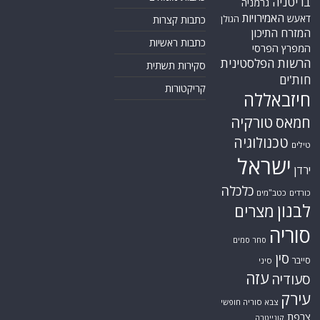
בריטניה
גרמניה
האמירויות
דאעש
הגולן
כתבות קצרות
המזרח התיכון
כתבות ראשיות
המפרץ הפרסי
הרשות הפלסטינית
סקירות תשתית
חות'ים
קריקטורות
חיזבאללה
טורקיה
חמאס
טכנולוגיה
טילים
ישראל
ירדן
כלכלה
כורדים
כטב"מים
לבנון
מצרים
סוריה
סחר סמים
סין
סייבר
סיני
עזה
סעודיה
עירק
צבא סוריה חופשי
צרפת
קונייטרה