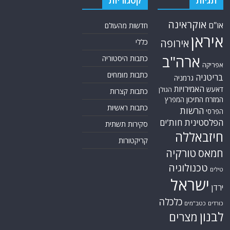
תגיות
קטגוריות
אוקראינה
או"ם
חדשות מהעולם
איראן
אירופה
כללי
ארה"ב
כתבות היסטוריה
אפריקה
כתבות מומחים
בריטניה
גרמניה
האמירויות
דאעש
הגולן
כתבות קצרות
המזרח התיכון
המפרץ
כתבות ראשיות
הרשות
הפרסי
הפלסטינית
חות'ים
סקירות תשתית
חיזבאללה
קריקטורות
טורקיה
חמאס
טכנולוגיה
טילים
ישראל
ירדן
כלכלה
כורדים
כטב"מים
לבנון
מצרים