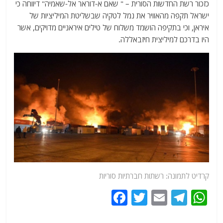
כזכור רשת החדשות הסורית – " שאם א-דוראר אל-שאמיה" דיווחה כי
ישראל תקפה מהאוויר את נמל לטקיה שבשליטת המיליציות של
איראן, וכי בתקיפה הושמד משלוח של טילים איראניים מדויקים, אשר
היו בדרכם למיליצית חיזבאללה.
קרדיט לתמונה: רשתות חברתיות סוריות
F
T
E
T
W
a
w
m
el
h