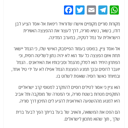
F
T
E
T
W
a
w
m
el
h
מקורות סוריים מקומיים אישרו שדוראיד ריפאת אל-אסד הציע לבן
c
itt
ai
e
at
דודו, בשאר, נשיא סוריה, דרך לעצור את ההפצצה האווירית
e
er
l
g
s
הישראלית על נמל לטקיה, במערב המדינה.
b
ra
A
אל-אסד ציין, בפוסט בעמוד הפייסבוק האישי שלו, כי הנמל יישאר
o
m
p
תחת איום הפצצה כל עוד הוא לא יהיה נתון לשליטה רוסית, וכי
o
p
הפתרון היחיד הוא לסלק מהנמל וסביבותיו את האיראנים . הנמל
יועבר לרוסים ובכך תמנע הפצצת הנמל אפילו לא על ידי טיל אחד,
k
ובמיוחד כאשר רוסיה שואפת לשלוט בו.
הוא ציין כי אסור לטילים רוסיים להתקרב למטוסי קרב ישראליים
התוקפים מטרות בשטח סוריה, וכי המטרה של מוסקבה ותל אביב
היא למנוע מההשפעה האיראנית להגיע לים התיכון דרך סוריה.
הם הפכו את המשוואה, והאויב של בעל בריתך הפך לבעל ברית
שלך , תוך שהוא מתכוון לישראלים.