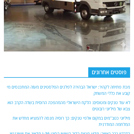
פוסטים אחרונים
מכת פתיחה לקהיר: ישראל הבהירה לפלגים הפלסטינים מעזה המתכנסים מי
קובע את כללי המשחק
לא עוד טנקים ומטוסים: הלקח הישראלי מהמהפכה הרוסית בשדה הקרב הוא
צבא של מיליוני רובוטים
מיליוני כטב"מים במקום אלפי טנקים: כך רוסיה מנסה להמציא מחדש את
המלחמה המודרנית
הדרקון כבר באוויר: מדוע מטוס הדור השישי הסיני J-36 מדאיג את וושינגטון