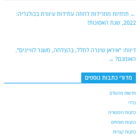
c
itt
ai
e
at
e
er
l
g
s
←
תחזיות מחרידות לחוזה עתידות עיוורת בבולגריה:
b
ra
A
2022, שנת האסונות!
o
m
p
o
p
דיווח: "איראן שיגרה לחלל, בהצלחה, משגר לוויינים".
k
האומנם?
→
מדורי כתבות נוספים
חדשות מהעולם
כללי
כתבות היסטוריה
כתבות מומחים
כתבות קצרות