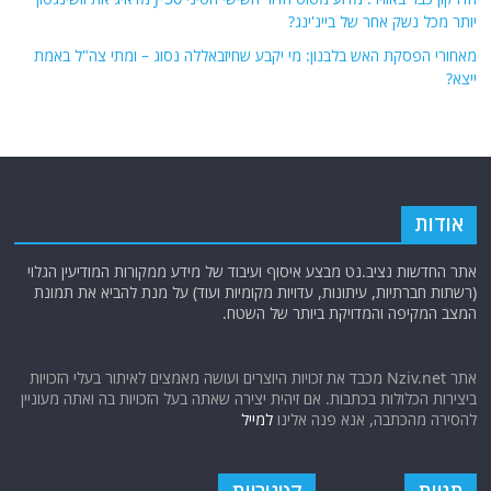
יותר מכל נשק אחר של בייג'ינג?
מאחורי הפסקת האש בלבנון: מי יקבע שחיזבאללה נסוג – ומתי צה"ל באמת
ייצא?
אודות
אתר החדשות נציב.נט מבצע איסוף ועיבוד של מידע ממקורות המודיעין הגלוי
(רשתות חברתיות, עיתונות, עדויות מקומיות ועוד) על מנת להביא את תמונת
המצב המקיפה והמדויקת ביותר של השטח.
אתר Nziv.net מכבד את זכויות היוצרים ועושה מאמצים לאיתור בעלי הזכויות
ביצירות הכלולות בכתבות. אם זיהית יצירה שאתה בעל הזכויות בה ואתה מעוניין
להסירה מהכתבה, אנא פנה אלינו
למייל