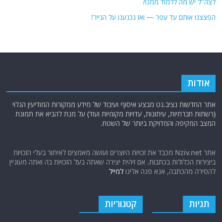
לצה"ל יש מה ללמוד ממנו?
הפצצנו אותם עד עפר — ואז נכנענו על הנייר!
אודות
אתר החדשות נציב.נט מבצע איסוף ועיבוד של מידע ממקורות המודיעין הגלוי
(רשתות חברתיות, עיתונות, עדויות מקומיות ועוד) על מנת להביא את תמונת
המצב המקיפה והמדויקת ביותר של השטח.
אתר Nziv.net מכבד את זכויות היוצרים ועושה מאמצים לאיתור בעלי הזכויות
ביצירות הכלולות בכתבות. אם זיהית יצירה שאתה בעל הזכויות בה ואתה מעוניין
להסירה מהכתבה, אנא פנה אלינו
למייל
תגיות
קטגוריות