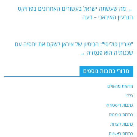
e
er
l
g
s
←
מה שעשתה ישראל בעשורים האחרונים בפרויקט
b
ra
A
הגרעין האיראני – דעה
o
m
p
o
p
"פוריין פוליסי": הניסיון של איראן לשקם את יחסיה עם
k
שכנותיה הוא פנטזיה
→
מדורי כתבות נוספים
חדשות מהעולם
כללי
כתבות היסטוריה
כתבות מומחים
כתבות קצרות
כתבות ראשיות