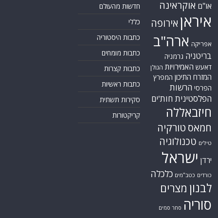
אוקראינה
או"ם
חדשות מהעולם
איראן
אירופה
כללי
ארה"ב
כתבות היסטוריה
אפריקה
כתבות מומחים
בריטניה
גרמניה
האמירויות
דאעש
הגולן
כתבות קצרות
המזרח התיכון
המפרץ
כתבות ראשיות
הרשות
הפרסי
הפלסטינית
חות'ים
סקירות תשתית
חיזבאללה
קריקטורות
טורקיה
חמאס
טכנולוגיה
טילים
ישראל
ירדן
כלכלה
כורדים
כטב"מים
לבנון
מצרים
סוריה
סחר סמים