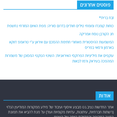
פוסטים אחרונים
זבח ברית*
כוחות קומנדו ומומחי טילים חות'ים בדרום סוריה: מפת האיום המזרחי נחשפת
חג הקורבן נוסח אמריקה
המשמעות ההיסטורית מאחורי חתימת ההסכם עם איראן ע"י טראמפ דווקא
בארמון ורסאי בפריס
עוקפים את מיליציות הפרוקסי האיראניות: השינוי הטקטי המסוכן של משמרות
המהפכה בעיראק ורמז לבאות
אודות
אתר החדשות נציב.נט מבצע איסוף ועיבוד של מידע ממקורות המודיעין הגלוי
(רשתות חברתיות, עיתונות, עדויות מקומיות ועוד) על מנת להביא את תמונת
המצב המקיפה והמדויקת ביותר של השטח.