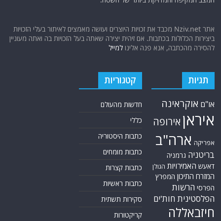
אתר Nziv.net מכבד את זכויות היוצרים ועושה מאמצים לאיתור בעלי הזכויות
ביצירות הכלולות בכתבות. אם זיהית יצירה שאתה בעל הזכויות בה ואתה מעוניין
להסירה מהכתבה, אנא פנה אלינו
למייל
תגיות
קטגוריות
אוקראינה
או"ם
חדשות מהעולם
איראן
אירופה
כללי
ארה"ב
כתבות היסטוריה
אפריקה
כתבות מומחים
בריטניה
גרמניה
האמירויות
דאעש
הגולן
כתבות קצרות
המזרח התיכון
המפרץ
כתבות ראשיות
הרשות
הפרסי
הפלסטינית
חות'ים
סקירות תשתית
חיזבאללה
קריקטורות