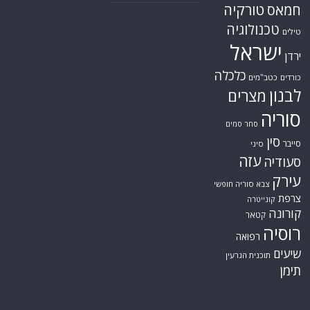
טורקיה
חמאס
טכנולוגיה
טילים
ישראל
ירדן
כלכלה
כורדים
כטב"מים
לבנון
מצרים
סוריה
סחר סמים
סין
סייבר
סיני
עזה
סעודיה
עירק
צבא סוריה חופשי
צרפת
קונייטרה
קורונה
קטאר
רוסיה
רפואה
שיעים
תוכנית הגרעין
תימן