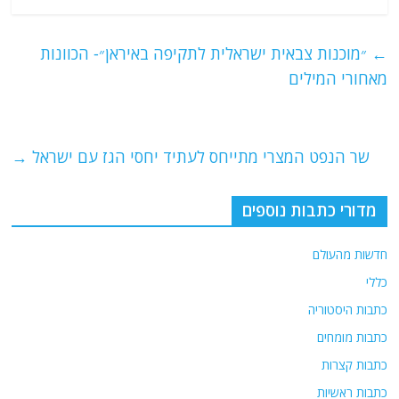
c
itt
ai
e
at
e
er
l
g
s
←
״מוכנות צבאית ישראלית לתקיפה באיראן״- הכוונות
b
ra
A
מאחורי המילים
o
m
p
o
p
שר הנפט המצרי מתייחס לעתיד יחסי הגז עם ישראל
→
k
מדורי כתבות נוספים
חדשות מהעולם
כללי
כתבות היסטוריה
כתבות מומחים
כתבות קצרות
כתבות ראשיות