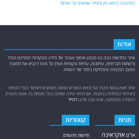
המהפכה בסיוע סין ורוסיה שמאיים על ישראל
אודות
אתר החדשות נציב.נט מבצע איסוף ועיבוד של מידע ממקורות המודיעין הגלוי
(רשתות חברתיות, עיתונות, עדויות מקומיות ועוד) על מנת להביא את תמונת
המצב המקיפה והמדויקת ביותר של השטח.
אתר Nziv.net מכבד את זכויות היוצרים ועושה מאמצים לאיתור בעלי הזכויות
ביצירות הכלולות בכתבות. אם זיהית יצירה שאתה בעל הזכויות בה ואתה מעוניין
להסירה מהכתבה, אנא פנה אלינו
למייל
תגיות
קטגוריות
אוקראינה
או"ם
חדשות מהעולם