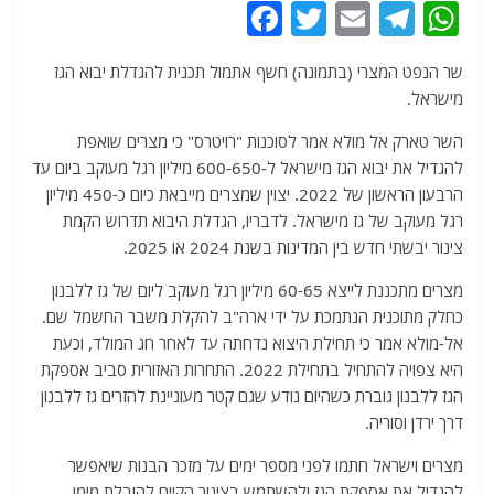
F
T
E
T
W
a
w
m
el
h
שר הנפט המצרי (בתמונה) חשף אתמול תכנית להגדלת יבוא הגז
c
itt
ai
e
at
מישראל.
e
er
l
g
s
השר טארק אל מולא אמר לסוכנות "רויטרס" כי מצרים שואפת
b
ra
A
להגדיל את יבוא הגז מישראל ל-600-650 מיליון רגל מעוקב ביום עד
o
m
p
הרבעון הראשון של 2022. יצוין שמצרים מייבאת כיום כ-450 מיליון
o
p
רגל מעוקב של גז מישראל. לדבריו, הגדלת היבוא תדרוש הקמת
צינור יבשתי חדש בין המדינות בשנת 2024 או 2025.
k
מצרים מתכננת לייצא 60-65 מיליון רגל מעוקב ליום של גז ללבנון
כחלק מתוכנית הנתמכת על ידי ארה"ב להקלת משבר החשמל שם.
אל-מולא אמר כי תחילת היצוא נדחתה עד לאחר חג המולד, וכעת
היא צפויה להתחיל בתחילת 2022. התחרות האזורית סביב אספקת
הגז ללבנון גוברת כשהיום נודע שגם קטר מעוניינת להזרים גז ללבנון
דרך ירדן וסוריה.
מצרים וישראל חתמו לפני מספר ימים על מזכר הבנות שיאפשר
להגדיל את אספקת הגז ולהשתמש בצינור הקיים להובלת מימן