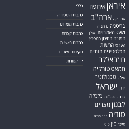
איראן
אירופה
כללי
ארה"ב
כתבות היסטוריה
אפריקה
כתבות מומחים
בריטניה
גרמניה
האמירויות
דאעש
הגולן
כתבות קצרות
המזרח התיכון
המפרץ
כתבות ראשיות
הרשות
הפרסי
הפלסטינית
חות'ים
סקירות תשתית
חיזבאללה
קריקטורות
טורקיה
חמאס
טכנולוגיה
טילים
ישראל
ירדן
כלכלה
כורדים
כטב"מים
לבנון
מצרים
סוריה
סחר סמים
סין
סייבר
סיני