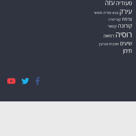
עזה
סעודיה
עירק
צבא סוריה חופשי
צרפת
קונייטרה
קורונה
קטאר
רוסיה
רפואה
שיעים
תוכנית הגרעין
תימן