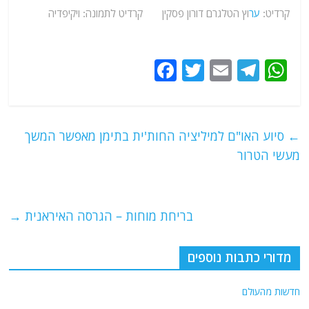
קרדיט:
ער
וץ הטלגרם דורון פסקין קרדיט לתמונה: ויקיפדיה
F
T
E
T
W
a
w
m
el
h
c
itt
ai
e
at
e
er
l
g
s
←
סיוע האו"ם למיליציה החות'ית בתימן מאפשר המשך
b
ra
A
מעשי הטרור
o
m
p
o
p
בריחת מוחות – הגרסה האיראנית
→
k
מדורי כתבות נוספים
חדשות מהעולם