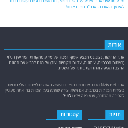
מידע מודיעיני אמין מצביע על משלוחי נשק ותחמושת גדולים העושים דרכם
לאיראן. ההערכה: ארה"ב תיירט אותם!
אודות
אתר החדשות נציב.נט מבצע איסוף ועיבוד של מידע ממקורות המודיעין הגלוי
(רשתות חברתיות, עיתונות, עדויות מקומיות ועוד) על מנת להביא את תמונת
המצב המקיפה והמדויקת ביותר של השטח.
אתר Nziv.net מכבד את זכויות היוצרים ועושה מאמצים לאיתור בעלי הזכויות
ביצירות הכלולות בכתבות. אם זיהית יצירה שאתה בעל הזכויות בה ואתה מעוניין
להסירה מהכתבה, אנא פנה אלינו
למייל
תגיות
קטגוריות
אוקראינה