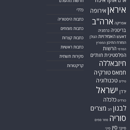
או"ם
חדשות מהעולם
איראן
אירופה
כללי
ארה"ב
כתבות היסטוריה
אפריקה
כתבות מומחים
בריטניה
גרמניה
האמירויות
דאעש
הגולן
כתבות קצרות
המזרח התיכון
המפרץ
כתבות ראשיות
הרשות
הפרסי
הפלסטינית
חות'ים
סקירות תשתית
חיזבאללה
קריקטורות
טורקיה
חמאס
טכנולוגיה
טילים
ישראל
ירדן
כלכלה
כורדים
לבנון
מצרים
לוב
סוריה
סחר סמים
סין
סייבר
סיני