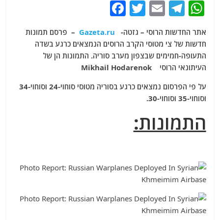
F
T
E
T
W
a
w
m
el
h
אתר החדשות הרוסי – גזטה-
Gazeta.ru
– פרסם תמונות
c
itt
ai
e
at
חדשות של צי מטוסי הקרב הרוסים הנמצאים כרגע בשדה
e
er
l
g
s
התעופה-חמימים שבצפון מערב סוריה. התמונות הן של
b
ra
A
העיתונאי הרוסי Mikhail Hodarenok
o
m
p
על פי הפרסום נמצאים כרגע בסוריה מטוסי סוחוי-24 וסוחוי-34
o
p
וסוחוי-35 וסוחוי-30.
k
התמונות: