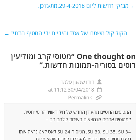
e
er
l
g
s
←
מבזקי חדשות ליום 29-4-2018.מתעדכן.
b
ra
A
o
m
p
o
p
הקול קול משטרו של אסד והידיים ידי המטיף הדתי!
→
k
One thought on “
מטוסי קרב ומודיעין
רוסים בסוריה-תמונות חדשות.
”
דודו שמעון סלמה
30/04/2018 at 11:12
Permalink
המטוסים הרוסיים מהעידן החדש של חיל האוויר הרוסי יחסית
למטוסים אחרים שנמצאים בשירות שלהם הם –
SU 30, SU 35, SU 34, מטוס ה SU 24 לאט לאט נראה אותו
נעלם מחיל האוויר הרוסי להערכתי למרות שהוא מטוס