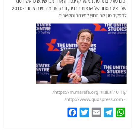
,טום פולי, בתקופת ממשל קלינטון, ולאחר מכן שימש כראש הסגל
של נציג הסחר של ארצות הברית, וברק אובמה מינה אותו ב-2010
לתפקיד סגן שר החוץ למינהל ומשאבים.
קרדיט לתמונות: https://m.marefa.org/
ו- http://www.qudspress.com/
F
T
E
T
W
a
w
m
el
h
c
itt
ai
e
at