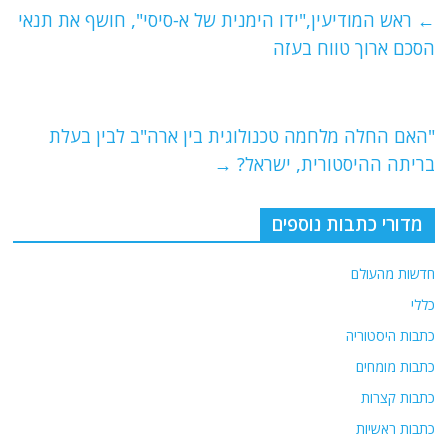
e
er
l
g
s
←
ראש המודיעין,"ידו הימנית של א-סיסי", חושף את תנאי
b
ra
A
הסכם ארוך טווח בעזה
o
m
p
o
p
"האם החלה מלחמה טכנולוגית בין ארה"ב לבין בעלת
k
בריתה ההיסטורית, ישראל?
→
מדורי כתבות נוספים
חדשות מהעולם
כללי
כתבות היסטוריה
כתבות מומחים
כתבות קצרות
כתבות ראשיות