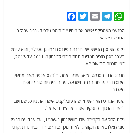
F
T
E
T
W
a
w
m
el
h
הסנאט האמריקני אישר את מינויו של תומס נידס לשגריר ארה"ב
c
itt
ai
e
at
החדש בישראל.
e
er
l
g
s
נידס הוא סגן הנשיא של חברת הפיננסים "מורגן סטנלי", והוא שימש
b
ra
A
בעבר כסגן מזכיר המדינה תחת הילרי קלינטון מ-2011 עד 2013,
o
m
p
לפי סוכנות הידיעות AP.
o
p
מנהיג הרוב בסנאט, צ'אק שומר, אמר: "לנידס אכפת מאוד מחיזוק
k
היחסים בין ארצות הברית וישראל, אז זה יהיה יום טוב ליחסים
האלה".
שומר אמר כי הוא "שמח" שהרפובליקנים אישרו את נידס, שנחשב
ל"אדם הנכון", לתפקיד שגריר ארה"ב בישראל.
נידס החל את הקריירה שלו בוושינגטון ב-1986, שם עבד עם הנציג
טוני קואלו באותה תקופה, ולאחר מכן עבד עם יו"ר הבית ,הדמוקרטי