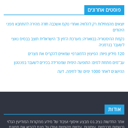
פוסטים אחרונים
יוצאים מהמחילות רק להלוויה ואחרי טקס אשכבה חזרה מהירה להתחבא מפני
היהודים
נקמת ההיסטוריה בבוואריה: מערכת ה'חץ 3' הישראלית תוצב בבסיס נאצי
לשעבר בגרמניה
120 מיליון פיות: הפיצוץ הדמוגרפי שמאיים להקריס את מצרים
עב"מים מתחת למים: התופעה הימית שמטרידה בכירים לשעבר בפנטגון
ההישגים לאחר 1000 ימים של לחימה. דעה
אודות
אתר החדשות נציב.נט מבצע איסוף ועיבוד של מידע ממקורות המודיעין הגלוי
(רשתות חברתיות, עיתונות, עדויות מקומיות ועוד) על מנת להביא את תמונת