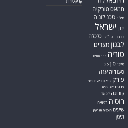
קריקטורות
טורקיה
חמאס
טכנולוגיה
טילים
ישראל
ירדן
כלכלה
כורדים
כטב"מים
לבנון
מצרים
סוריה
סחר סמים
סין
סייבר
סיני
עזה
סעודיה
עירק
צבא סוריה חופשי
צרפת
קונייטרה
קורונה
קטאר
רוסיה
רפואה
שיעים
תוכנית הגרעין
תימן