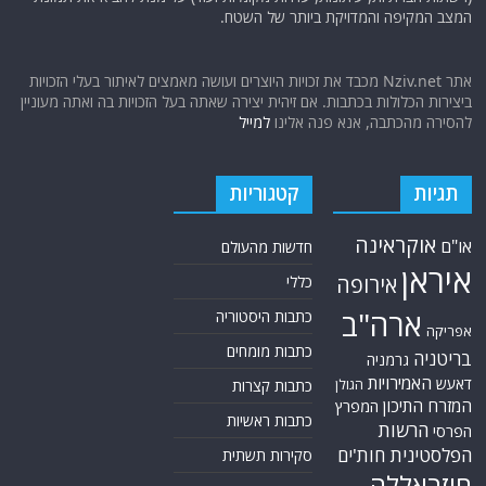
המצב המקיפה והמדויקת ביותר של השטח.
אתר Nziv.net מכבד את זכויות היוצרים ועושה מאמצים לאיתור בעלי הזכויות
ביצירות הכלולות בכתבות. אם זיהית יצירה שאתה בעל הזכויות בה ואתה מעוניין
להסירה מהכתבה, אנא פנה אלינו
למייל
תגיות
קטגוריות
אוקראינה
או"ם
חדשות מהעולם
איראן
אירופה
כללי
ארה"ב
כתבות היסטוריה
אפריקה
כתבות מומחים
בריטניה
גרמניה
האמירויות
דאעש
הגולן
כתבות קצרות
המזרח התיכון
המפרץ
כתבות ראשיות
הרשות
הפרסי
הפלסטינית
חות'ים
סקירות תשתית
חיזבאללה