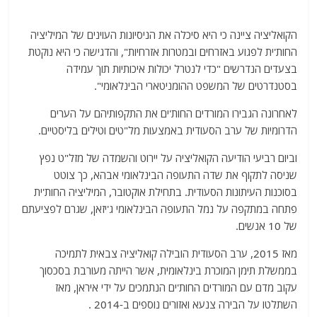
הקואליציה ציינה כי היא סיכלה את הניסיונות העוינים של המיליציה
החות'ית לפגוע באזרחים ובמטרות אזרחיות", והדגישה כי היא נוקטת
בצעדים הנדרשים "כדי לנטרל יכולות איכותיות תוך עמידה
בסטנדרטים של המשפט ההומניטארי הבינלאומי".
לאחרונה הגבירו המורדים החות'ים את התקפותיהם על הערים
הדרומיות של ערב הסעודית באמצעות מל"טים וטילים בליסטיים.
וביום רביעי הודיעה הקואליציה על יירוט והשמדה של מזל"ט נפץ
שניסה לתקוף את שדה התעופה הבינלאומי אבהא, כך צוטט
בסוכנות העיתונות הסעודית. בתחילת אוקטובר, המיליציה החות'ית
פתחה במתקפה על נמל התעופה הבינלאומי ג'יזאן, שגרם לפציעתם
של 10 אנשים.
מאז 2015, ערב הסעודית הובילה קואליציה צבאית לתמיכה
בממשלת תימן המוכרת בינלאומית, אשר הייתה מעורבת בסכסוך
עקוב מדם עם המורדים החות'ים הנתמכים על ידי איראן, מאז
השתלטו על הבירה צנעא ואזורים נוספים ב-2014 .