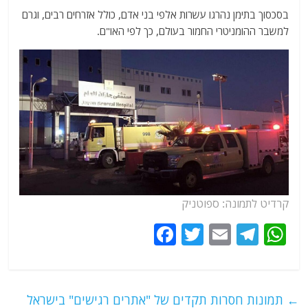
בסכסוך בתימן נהרגו עשרות אלפי בני אדם, כולל אזרחים רבים, וגרם
למשבר ההומניטרי החמור בעולם, כך לפי האו"ם.
קרדיט לתמונה: ספוטניק
F
T
E
T
W
a
w
m
el
h
c
itt
ai
e
at
e
er
l
g
s
←
תמונות חסרות תקדים של "אתרים רגישים" בישראל