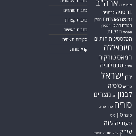
ארה"ב
כתבות היסטוריה
אפריקה
כתבות מומחים
בריטניה
גרמניה
האמירויות
דאעש
הגולן
כתבות קצרות
המזרח התיכון
המפרץ
כתבות ראשיות
הרשות
הפרסי
הפלסטינית
חות'ים
סקירות תשתית
חיזבאללה
קריקטורות
חמאס
טורקיה
טכנולוגיה
טילים
ישראל
ירדן
כלכלה
כורדים
לבנון
מצרים
לוב
סוריה
סחר סמים
סין
סייבר
סיני
עזה
סעודיה
עירק
צבא סוריה חופשי