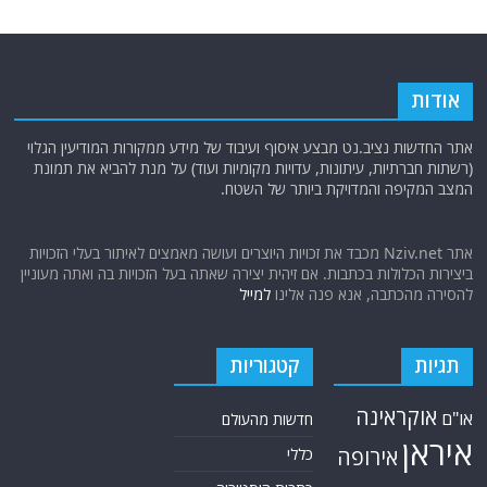
אודות
אתר החדשות נציב.נט מבצע איסוף ועיבוד של מידע ממקורות המודיעין הגלוי
(רשתות חברתיות, עיתונות, עדויות מקומיות ועוד) על מנת להביא את תמונת
המצב המקיפה והמדויקת ביותר של השטח.
אתר Nziv.net מכבד את זכויות היוצרים ועושה מאמצים לאיתור בעלי הזכויות
ביצירות הכלולות בכתבות. אם זיהית יצירה שאתה בעל הזכויות בה ואתה מעוניין
להסירה מהכתבה, אנא פנה אלינו
למייל
תגיות
קטגוריות
אוקראינה
או"ם
חדשות מהעולם
איראן
אירופה
כללי