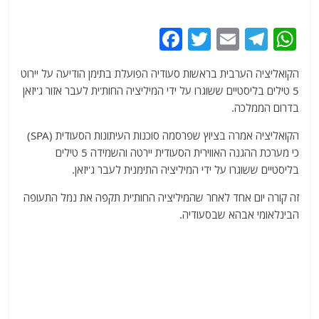
F
T
E
T
W
a
w
m
el
h
הקואליציה הערבית בראשות סעודיה הפועלת בתימן הודיעה על יירוט
c
itt
ai
e
at
5 טילים בליסטיים ששוגרו על ידי המיליציה החות'ית לעבר אזור ג'יזאן
e
er
l
g
s
בדרום הממלכה.
b
ra
A
הקואליציה אמרה בציוץ שפרסמה סוכנות העיתונות הסעודית (SPA)
o
m
p
כי מערכת ההגנה האווירית הסעודית יירטה והשמידה 5 טילים
o
p
בליסטיים ששוגרו על ידי המיליציה התימנית לעבר ג'יזאן.
k
זה קורה יום אחד לאחר שהמיליציה החות'ית תקפה את נמל התעופה
הבינלאומי אבהא שבסעודיה.