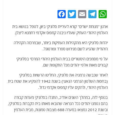
F
T
E
T
W
a
w
m
el
h
ארגון "מנוחת ישרים" קורא לעיריית סלוניקי ביוון, לטפל בנושא בית
c
itt
ai
e
at
העלמין היהודי העתיק שעליו ניבנה קמפוס אקדמי רחמנא ליצלן.
e
er
l
g
s
יהדות סלוניקי היא מהקהילות העתיקות ביותר, שבמרכזה הקהילה
b
ra
A
היהודית שהגיע לשם מגירוש ספרד ופורטוגל.
o
m
p
על פי מסמכים היסטוריים בבית העלמין היהודי המרכזי בסלוניקי
o
p
קבורים מאות אלפי יהודים מכל התקופות שם.
k
לאחר שכבשה גרמניה את סלוניקי, החליטו הרשויות בסלוניקי
(בחסות השלטון הגרמני הנאצי) בשנת 1942 להפקיע את שטח בית
העלמין היהודי, ולהקים עליו קמפוס אקדמי גדול.
בנוסף לזה, במהלך השנים אח"כ, התגלו בסלוניקי מערות קבורה
בהם נטמנו יהודים ככל הנראה שהובאו מאותו בית הקברות בסלוניקי,
ובשנת 2012 נמצאו במערה 688 מצבות טמונות, מבית העלמין