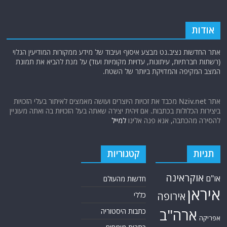
אודות
אתר החדשות נציב.נט מבצע איסוף ועיבוד של מידע ממקורות המודיעין הגלוי
(רשתות חברתיות, עיתונות, עדויות מקומיות ועוד) על מנת להביא את תמונת
המצב המקיפה והמדויקת ביותר של השטח.
אתר Nziv.net מכבד את זכויות היוצרים ועושה מאמצים לאיתור בעלי הזכויות
ביצירות הכלולות בכתבות. אם זיהית יצירה שאתה בעל הזכויות בה ואתה מעוניין
להסירה מהכתבה, אנא פנה אלינו
למייל
תגיות
קטגוריות
אוקראינה
או"ם
חדשות מהעולם
איראן
אירופה
כללי
ארה"ב
כתבות היסטוריה
אפריקה