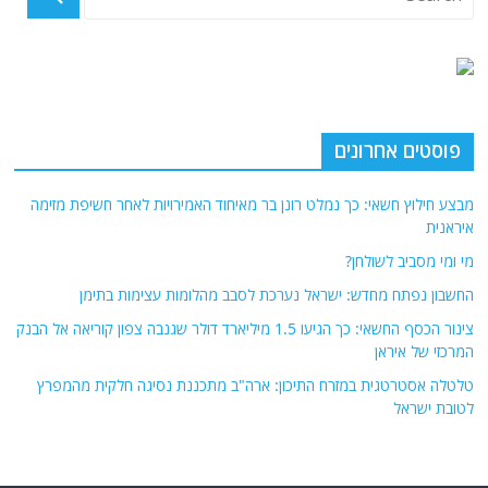
פוסטים אחרונים
מבצע חילוץ חשאי: כך נמלט רונן בר מאיחוד האמירויות לאחר חשיפת מזימה
איראנית
מי ומי מסביב לשולחן?
החשבון נפתח מחדש: ישראל נערכת לסבב מהלומות עצימות בתימן
צינור הכסף החשאי: כך הגיעו 1.5 מיליארד דולר שגנבה צפון קוריאה אל הבנק
המרכזי של איראן
טלטלה אסטרטגית במזרח התיכון: ארה"ב מתכננת נסיגה חלקית מהמפרץ
לטובת ישראל