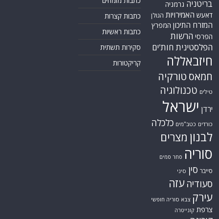
כתבות מומחים
בריטניה
גרמניה
האמירויות
דאעש
הגולן
כתבות קצרות
המזרח התיכון
המפרץ
כתבות ראשיות
הרשות
הפרסי
הפלסטינית
חות'ים
סקירות תשתית
חיזבאללה
קריקטורות
טורקיה
חמאס
טכנולוגיה
טילים
ישראל
ירדן
כלכלה
כורדים
כטב"מים
לבנון
מצרים
סוריה
סחר סמים
סין
סייבר
סיני
עזה
סעודיה
עירק
צבא סוריה חופשי
צרפת
קונייטרה