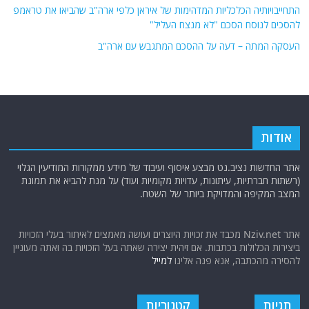
התחייבויותיה הכלכליות המדהימות של איראן כלפי ארה"ב שהביאו את טראמפ
להסכים לנוסח הסכם "לא מנצח העליל"
העסקה המתה – דעה על ההסכם המתגבש עם ארה"ב
אודות
אתר החדשות נציב.נט מבצע איסוף ועיבוד של מידע ממקורות המודיעין הגלוי
(רשתות חברתיות, עיתונות, עדויות מקומיות ועוד) על מנת להביא את תמונת
המצב המקיפה והמדויקת ביותר של השטח.
אתר Nziv.net מכבד את זכויות היוצרים ועושה מאמצים לאיתור בעלי הזכויות
ביצירות הכלולות בכתבות. אם זיהית יצירה שאתה בעל הזכויות בה ואתה מעוניין
להסירה מהכתבה, אנא פנה אלינו
למייל
תגיות
קטגוריות