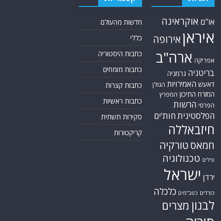
אוקראינה
או"ם
חדשות מהעולם
איראן
אירופה
כללי
ארה"ב
כתבות היסטוריה
אפריקה
כתבות מומחים
בריטניה
גרמניה
האמירויות
דאעש
הגולן
כתבות קצרות
המזרח התיכון
המפרץ
כתבות ראשיות
הרשות
הפרסי
הפלסטינית
חות'ים
סקירות תשתית
חיזבאללה
קריקטורות
טורקיה
חמאס
טכנולוגיה
טילים
ישראל
ירדן
כלכלה
כורדים
כטב"מים
לבנון
מצרים