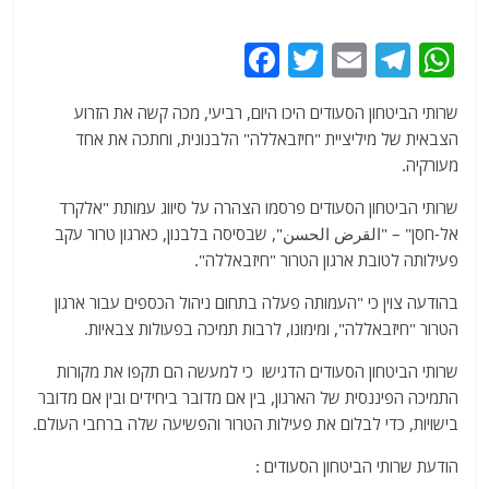
F
T
E
T
W
a
w
m
el
h
שרותי הביטחון הסעודים היכו היום, רביעי, מכה קשה את הזרוע
c
itt
ai
e
at
הצבאית של מיליציית "חיזבאללה" הלבנונית, וחתכה את אחד
e
er
l
g
s
מעורקיה.
b
ra
A
שרותי הביטחון הסעודים פרסמו הצהרה על סיווג עמותת "אלקרד
o
m
p
אל-חסן" – "القرض الحسن", שבסיסה בלבנון, כארגון טרור עקב
o
p
פעילותה לטובת ארגון הטרור "חיזבאללה".
k
בהודעה צוין כי "העמותה פעלה בתחום ניהול הכספים עבור ארגון
הטרור "חיזבאללה", ומימונו, לרבות תמיכה בפעולות צבאיות.
שרותי הביטחון הסעודים הדגישו כי למעשה הם תקפו את מקורות
התמיכה הפיננסית של הארגון, בין אם מדובר ביחידים ובין אם מדובר
בישויות, כדי לבלום את פעילות הטרור והפשיעה שלה ברחבי העולם.
הודעת שרותי הביטחון הסעודים :