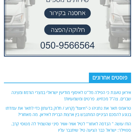
פוסטים אחרונים
איראן טוענת כי הפילה מל"ט לאיסוף מודיעין ישראלי במצרי הורמוז ומציגה
שברים. צה"ל מכחיש. פרטים ומשמעויות!
טראמפ תאר את נתניהו כ-“torn” (קרוע / חלוק בדעתו) כדי לתאר את עמדתו
בנוגע להסכם הביניים המתגבש בין ארצות הברית לאיראן. מה מאחורי?
הודו עושה " הנדסה לאחור" לטיל אוויר-אוויר סיני שהשמיד לה מטוסי קרב.
ספויילר: ישראל כבר הציעה טיל שיתגבר עליו