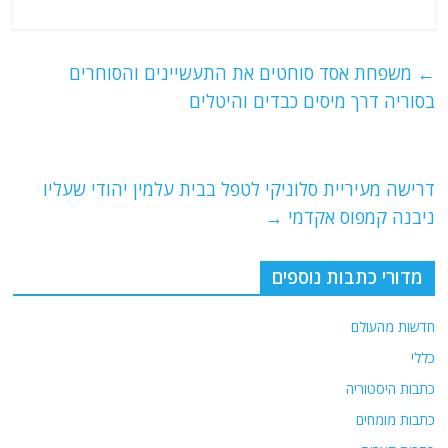
a
w
m
el
h
c
itt
ai
e
at
e
er
l
g
s
←
משפחת אסד סוחטים את התעשיינים והסוחרים
b
ra
A
בסוריה דרך מיסים כבדים והיטלים
o
m
p
o
p
דרישה מעיריית סלוניקי לטפל בבית עלמין יהודי שעליו
k
ניבנה קמפוס אקדמי
→
מדורי כתבות נוספים
חדשות מהעולם
כללי
כתבות היסטוריה
כתבות מומחים