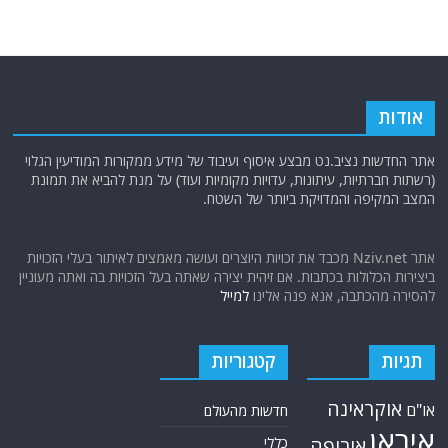
אודות
אתר החדשות נציב.נט מבצע איסוף ועיבוד של מידע ממקורות המודיעין הגלוי
(רשתות חברתיות, עיתונות, עדויות מקומיות ועוד) על מנת להביא את תמונת
המצב המקיפה והמדויקת ביותר של השטח.
אתר Nziv.net מכבד את זכויות היוצרים ועושה מאמצים לאיתור בעלי הזכויות
ביצירות הכלולות בכתבות. אם זיהית יצירה שאתה בעל הזכויות בה ואתה מעוניין
להסירה מהכתבה, אנא פנה אלינו
למייל
תגיות
קטגוריות
אוקראינה
או"ם
חדשות מהעולם
איראן
אירופה
כללי