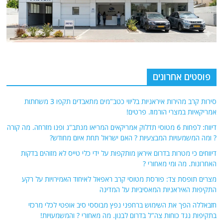
פוסטים אחרונים
סירות קרב מהירות איראניות בליווי כטב"מים מתאבדים תקפו 3 משחתות
אמריקאיות במצרי הורמוז. פרטים!
דיווח: לפחות 6 מטוסי תדלוק אמריקאים המריאו מנתב"ג ופנו מזרחה. מה קורה
? ומה המשמעויות המבצעיות ? האם ישראל תחת איום מחודש?
דיווחים כי מטרות בדרום איראן מותקפות על ידי כלי טייס לא מזוהים בדקות
האחרונות. מה ומי מאחורי ?
מצרים תופסת צד: פורסת מטוסי קרב ראפאל לאיחוד האמירויות על רקע
התקיפות האיראניות המאסיביות על המדינה
חזבאללה הפך את השימוש ברחפני נפץ מבוססי סיב אופטי לכלי מרכזי
בתקיפות נגד כוחות צה"ל בדרום לבנון. מה מאחורי ? והמשמעויות!