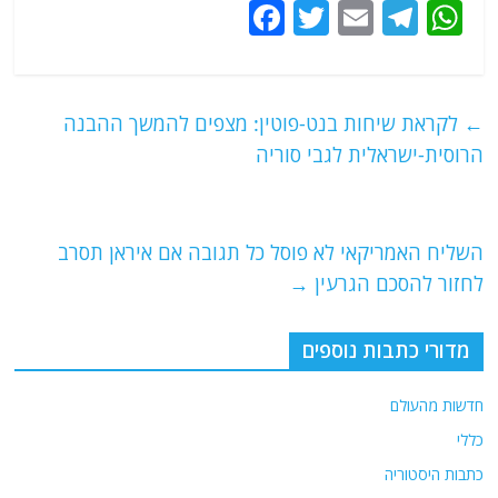
F
T
E
T
W
a
w
m
el
h
c
itt
ai
e
at
e
er
l
g
s
←
לקראת שיחות בנט-פוטין: מצפים להמשך ההבנה
b
ra
A
הרוסית-ישראלית לגבי סוריה
o
m
p
o
p
השליח האמריקאי לא פוסל כל תגובה אם איראן תסרב
k
לחזור להסכם הגרעין
→
מדורי כתבות נוספים
חדשות מהעולם
כללי
כתבות היסטוריה