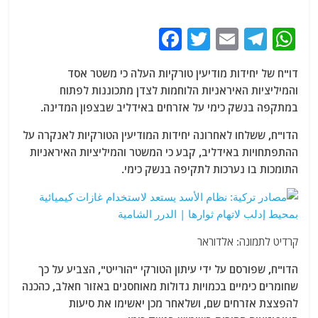
F
T
E
T
W
a
w
m
el
h
דו"ח של יחידות מודיעין טורקיות העלה כי משטר אסד
c
itt
ai
e
at
והמיליציות האיראניות הלוחמות לצדן מתכוננות לפתוח
e
er
l
g
s
במתקפה בנשק כימי על אזרחים באידליב שבצפון המדינה.
b
ra
A
הדו"ח, ששלחו לאחרונה יחידות המודיעין הטורקיות לאנקרה על
o
m
p
ההתפתחויות באידליב, קבע כי המשטר והמיליציות האיראניות
o
p
התומכות בו נערכות לתקיפה בנשק כימי.
k
קרדיט לתמונה: אלדוראר
הדו"ח, שפורסם על ידי עיתון הטורקי "הורייט", הצביע על כך
שחומרים כימיים בכמויות גדולות מאוחסנים באזור חאלב, כהכנה
להפצצת אזרחים שם, ושלאחר מכן יאשימו את סיעות