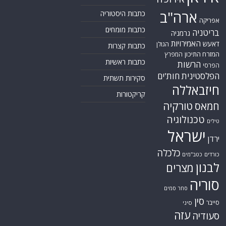
ארה"ב
כתבות היסטוריה
אפריקה
כתבות מומחים
בריטניה
גרמניה
האמירויות
דאעש
הגולן
כתבות קצרות
המזרח התיכון
המפרץ
כתבות ראשיות
הרשות
הפרסי
הפלסטינית
חות'ים
סקירות תשתית
חיזבאללה
קריקטורות
טורקיה
חמאס
טכנולוגיה
טילים
ישראל
ירדן
כלכלה
כורדים
כטב"מים
לבנון
מצרים
סוריה
סחר סמים
סין
סייבר
סיני
עזה
סעודיה