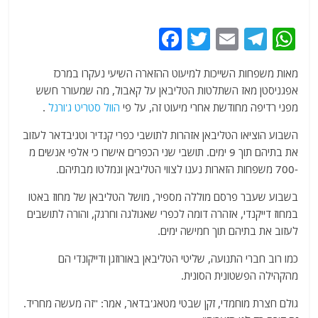
F
T
E
T
W
a
w
m
el
h
מאות משפחות השייכות למיעוט ההזארה השיעי נעקרו במרכז
c
itt
ai
e
at
אפגניסטן מאז השתלטות הטליבאן על קאבול, מה שמעורר חשש
e
er
l
g
s
מפני רדיפה מחודשת אחרי מיעוט זה, על פי
הוול סטריט ג'ורנל
.
b
ra
A
השבוע הוציאו הטליבאן אזהרות לתושבי כפרי קנדיר וטגיבדאר לעזוב
o
m
p
את בתיהם תוך 9 ימים. תושבי שני הכפרים אישרו כי אלפי אנשים מ
o
p
-700 משפחות הזארות נענו לצווי הטליבאן ונמלטו מבתיהם.
k
בשבוע שעבר פרסם מוללה מספיר, מושל הטליבאן של מחוז באטו
במחוז דייקנדי, אזהרה דומה לכפרי שאגולגה וחרגק, והורה לתושבים
לעזוב את בתיהם תוך חמישה ימים.
כמו רוב חברי התנועה, שליטי הטליבאן באורוזגן ודייקונדי הם
מהקהילה הפשטונית הסונית.
גולם חצרת מוחמדי, זקן שבטי מטאג'בדאר, אמר: "זה מעשה מחריד.