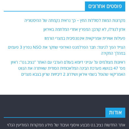
פוסטים אחרונים
מקרונות המוות לסוללות החץ – כך נראית נקמתה של ההיסטוריה
אדון לגורלו, לא קורבן: המפרץ אחרי המלחמה באיראן
פעילות אווירית אמריקאית אינטנסיבית במצרי הורמוז
הצייד הפך לניצוד: חבר הפרלמנט האירופי שחקר את NSO נפרץ 3 פעמים
במהלך החקירה
ראיונות מצולמים על ענייני דיומא בעולם הערבי עם האתר "נציב.נט": ראיון
מס' 47 בנושא מערכת הבינה המלאכותית הסודית שאיתרה את הנווט
האמריקאי שהופל בשמי איראן ושידרוג 2 דיביזיות שריון בצבא מצרים
אודות
אתר החדשות נציב.נט מבצע איסוף ועיבוד של מידע ממקורות המודיעין הגלוי