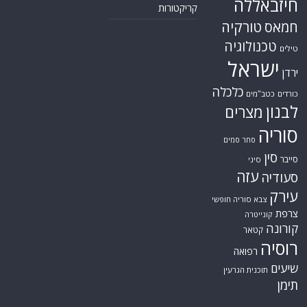
חיזבאללה
קריקטורות
טורקיה
חמאס
טכנולוגיה
טילים
ישראל
ירדן
כלכלה
כורדים
כטב"מים
לבנון
מצרים
סוריה
סחר סמים
סין
סייבר
סיני
עזה
סעודיה
עירק
צבא סוריה חופשי
צרפת
קונייטרה
קורונה
קטאר
רוסיה
רפואה
שיעים
תוכנית הגרעין
תימן