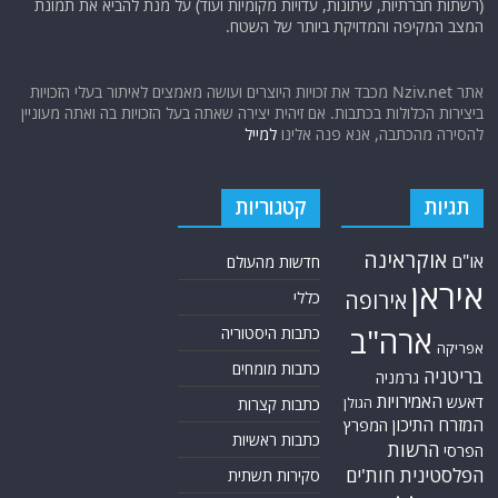
(רשתות חברתיות, עיתונות, עדויות מקומיות ועוד) על מנת להביא את תמונת
המצב המקיפה והמדויקת ביותר של השטח.
אתר Nziv.net מכבד את זכויות היוצרים ועושה מאמצים לאיתור בעלי הזכויות
ביצירות הכלולות בכתבות. אם זיהית יצירה שאתה בעל הזכויות בה ואתה מעוניין
להסירה מהכתבה, אנא פנה אלינו
למייל
תגיות
קטגוריות
אוקראינה
או"ם
חדשות מהעולם
איראן
אירופה
כללי
ארה"ב
כתבות היסטוריה
אפריקה
כתבות מומחים
בריטניה
גרמניה
האמירויות
דאעש
הגולן
כתבות קצרות
המזרח התיכון
המפרץ
כתבות ראשיות
הרשות
הפרסי
הפלסטינית
חות'ים
סקירות תשתית