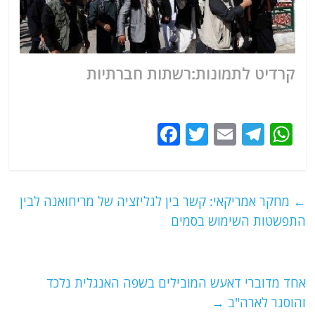
קרדיט לתמונות:רשתות חברתיות
F
T
E
T
W
a
w
m
el
h
c
itt
ai
e
at
e
er
l
g
s
←
מחקר אמריקאי: קשר בין לגליזציה של מריחואנה לבין
b
ra
A
התפשטות השימוש בסמים
o
m
p
o
p
אחד מדוברי דאעש המובילים בשפה האנגלית נלכד
k
והוסגר לארה"ב
→