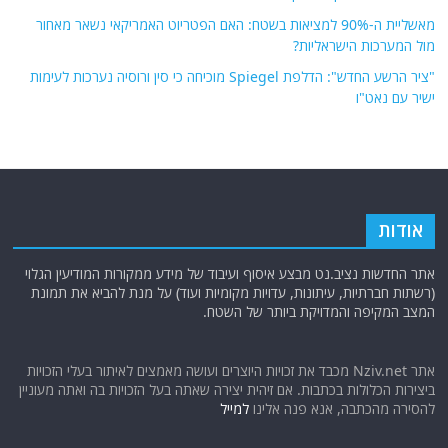
מאשליית ה-90% למציאות בשטח: האם הפטריוט האמריקאי נשאר מאחור
מול המערכות הישראליות?
"ציר הרשע החדש": הדלפת Spiegel מוכיחה כי סין ורוסיה נערכות לעימות
ישיר עם נאט"ו
אודות
אתר החדשות נציב.נט מבצע איסוף ועיבוד של מידע ממקורות המודיעין הגלוי
(רשתות חברתיות, עיתונות, עדויות מקומיות ועוד) על מנת להביא את תמונת
המצב המקיפה והמדויקת ביותר של השטח.
אתר Nziv.net מכבד את זכויות היוצרים ועושה מאמצים לאיתור בעלי הזכויות
ביצירות הכלולות בכתבות. אם זיהית יצירה שאתה בעל הזכויות בה ואתה מעוניין
להסירה מהכתבה, אנא פנה אלינו
למייל