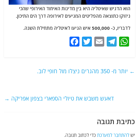
הוא הדגיש שאיטליה היא בין מדינות האיחוד האירופי שהכי
ניזוקו כתוצאה מהפליטים המגיעים לאירופה דרך הים התיכון.
לדבריו, כ- 500,000 איש הגיעו לאיטליה מתחילת השנה.
F
T
E
T
W
a
w
m
el
h
c
itt
ai
e
at
e
er
l
g
s
←
יותר מ- 350 מהגרים ניצלו מול חופי לוב.
b
ra
A
o
m
p
o
p
דאעש משבש את טיולי הספארי בצפון אפריקה
→
k
כתיבת תגובה
יש
להתחבר למערכת
כדי לכתוב תגובה.