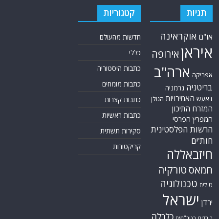
תגיות
קטגוריות
אוקראינה
או"ם
חדשות מהעולם
איראן
אירופה
כללי
ארה"ב
כתבות היסטוריה
אפריקה
כתבות מומחים
בריטניה
גרמניה
האמירויות
דאעש
הגולן
כתבות קצרות
המזרח התיכון
כתבות ראשיות
המפרץ הפרסי
הרשות הפלסטינית
סקירות תשתית
חות'ים
קריקטורות
חיזבאללה
טורקיה
חמאס
טכנולוגיה
טילים
ישראל
ירדן
כלכלה
כורדים
כטב"מים