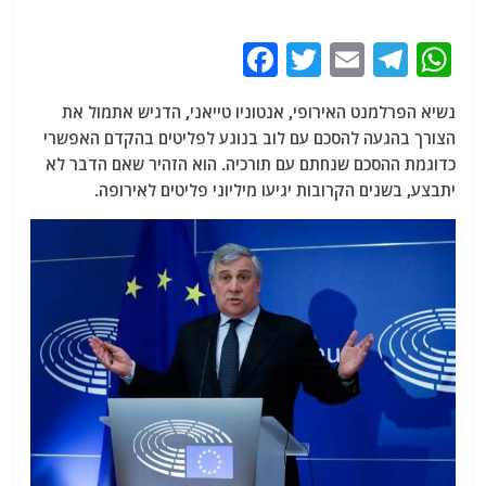
F
T
E
T
W
a
w
m
el
h
נשיא הפרלמנט האירופי, אנטוניו טייאני, הדגיש אתמול את
c
itt
ai
e
at
הצורך בהגעה להסכם עם לוב בנוגע לפליטים בהקדם האפשרי
e
er
l
g
s
כדוגמת ההסכם שנחתם עם תורכיה. הוא הזהיר שאם הדבר לא
b
ra
A
יתבצע, בשנים הקרובות יגיעו מיליוני פליטים לאירופה.
o
m
p
o
p
k