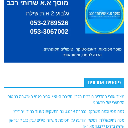
פוסטים אחרונים
מצוד אחרי המדליפים בבית הלבן: חקירת ה-FBI סביב פגמי האבטחה במטוס
הקטארי של טראמפ
למה מסי וכמה משחקני נבחרת ארגנטינה התעקשו לענוד צמיד "יהודי"?
מכה לחיזבאללה: דמשק הודיעה על תפיסת משלוח טילים ענק בגבול עיראק
שהיה בדרכו ללבנון מאיראן