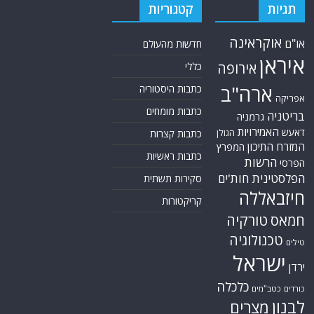
תגיות
קטגוריות
אוקראינה
או"ם
חדשות מהעולם
איראן
אירופה
כללי
ארה"ב
כתבות היסטוריה
אפריקה
כתבות מומחים
בריטניה
גרמניה
האמירויות
דאעש
הגולן
כתבות קצרות
המזרח התיכון
המפרץ
כתבות ראשיות
הרשות
הפרסי
הפלסטינית
חות'ים
סקירות תשתית
חיזבאללה
קריקטורות
טורקיה
חמאס
טכנולוגיה
טילים
ישראל
ירדן
כלכלה
כורדים
כטב"מים
לבנון
מצרים