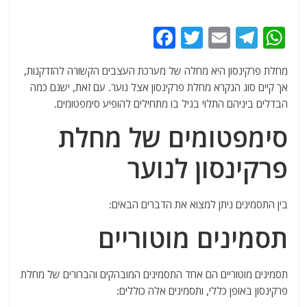
F
T
E
T
W
a
w
m
el
h
מחלת פרקינסון היא מחלה של מערכת העצבים הקשורה להזדקנות,
c
itt
ai
e
at
אך קיים סוג הנקרא מחלת פרקינסון אצל נוער. עם זאת, ישנם כמה
e
er
l
g
s
הבדלים ביניהם התלוי בגיל בו מתחילים להופיע סימפטומים.
b
ra
A
סימפטומים של מחלת
o
m
p
פרקינסון לנוער
o
p
k
בין התסמינים ניתן למצוא את הדברים הבאים:
תסמינים מוטוריים
תסמינים מוטוריים הם אחד התסמינים המובהקים והברורים של מחלת
פרקינסון באופן כללי, ותסמינים אלה כוללים: