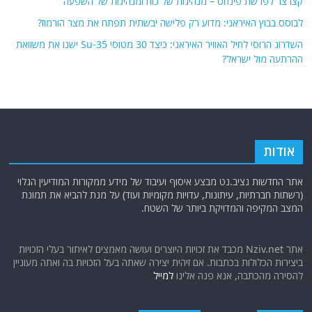
קצרצר לפרשת פינחס – מנהיגות של כוח ומנהיגות של השפעה
לבוסס בבוץ האיראני: מדוע רק פלישה יבשתית תפתח את מצר הורמוז?
השדרוג הרוסי לחיל האוויר האיראני: כיצד 30 מטוסי Su-35 ישנו את משוואת
ההרתעה מול ישראל?
אודות
אתר החדשות נציב.נט מבצע איסוף ועיבוד של מידע ממקורות המודיעין הגלוי
(רשתות חברתיות, עיתונות, עדויות מקומיות ועוד) על מנת להביא את תמונת
המצב המקיפה והמדויקת ביותר של השטח.
אתר Nziv.net מכבד את זכויות היוצרים ועושה מאמצים לאיתור בעלי הזכויות
ביצירות הכלולות בכתבות. אם זיהית יצירה שאתה בעל הזכויות בה ואתה מעוניין
להסירה מהכתבה, אנא פנה אלינו
למייל