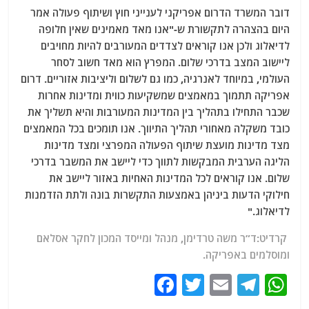
דובר המשרד הדרום אפריקני לענייני חוץ ושיתוף פעולה אמר
היום בהצהרה לתקשורת ש-"אנו מאד מאמינים שאין חלופה
לדיאלוג ולכן אנו קוראים לצדדים המעורבים להיות מחויבים
ליישוב המצב בדרכי שלום. המפרץ הוא מאד חשוב לסחר
העולמי, במיוחד לאנרגיה, כמו גם לשלום וליציבות אזוריים. דרום
אפריקה תתמוך במאמצים שמשקיעות כווית ומדינות אחרות
שכבר התחילו בתהליך בין המדינות המעורבות והיא תשליך את
כובד משקלה מאחורי תהליך התיווך. אנו תומכים בכל המאמצים
מצד מדינות מועצת שיתוף הפעולה המפרצי ומצד מדינות
הליגה הערבית המבקשות לתווך כדי ליישב את המשבר בדרכי
שלום. אנו קוראים לכל המדינות האחיות באזור ליישב את
חילוקי הדעות ביניהן באמצעות התקשרות בונה ולתת הזדמנות
לדיאלוג."
קרדיט:ד”ר משה טרדימן, מנהל ומייסד המכון לחקר אסלאם
ומוסלמים באפריקה.
F
T
E
T
W
a
w
m
el
h