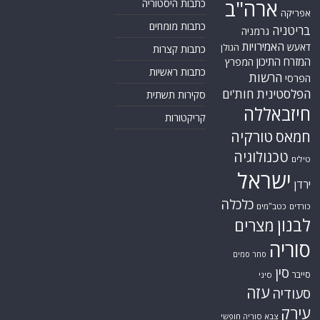
ארה"ב
כתבות היסטוריה
אפריקה
כתבות מומחים
בריטניה
גרמניה
האמירויות
דאעש
הגולן
כתבות קצרות
המזרח התיכון
המפרץ
כתבות ראשיות
הרשות
הפרסי
הפלסטינית
חות'ים
סקירות תשתית
חיזבאללה
קריקטורות
טורקיה
חמאס
טכנולוגיה
טילים
ישראל
ירדן
כלכלה
כורדים
כטב"מים
לבנון
מצרים
סוריה
סחר סמים
סין
סייבר
סיני
עזה
סעודיה
עירק
צבא סוריה חופשי