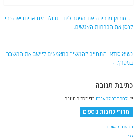
c
itt
ai
e
at
e
er
l
g
s
←
סודאן מגבירה את הפטרולים בגבולה עם אריתריאה כדי
b
ra
A
לרסן את הברחות האנשים.
o
m
p
o
p
נשיא סודאן התחייב להמשיך במאמצים ליישב את המשבר
k
במפרץ.
→
כתיבת תגובה
יש
להתחבר למערכת
כדי לכתוב תגובה.
מדורי כתבות נוספים
חדשות מהעולם
כללי