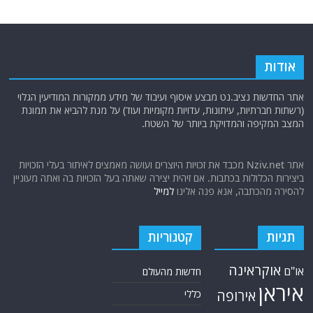
אודות
אתר החדשות נציב.נט מבצע איסוף ועיבוד של מידע ממקורות המודיעין הגלוי
(רשתות חברתיות, עיתונות, עדויות מקומיות ועוד) על מנת להביא את תמונת
המצב המקיפה והמדויקת ביותר של השטח.
אתר Nziv.net מכבד את זכויות היוצרים ועושה מאמצים לאיתור בעלי הזכויות
ביצירות הכלולות בכתבות. אם זיהית יצירה שאתה בעל הזכויות בה ואתה מעוניין
להסירה מהכתבה, אנא פנה אלינו
למייל
תגיות
קטגוריות
אוקראינה
או"ם
חדשות מהעולם
איראן
אירופה
כללי