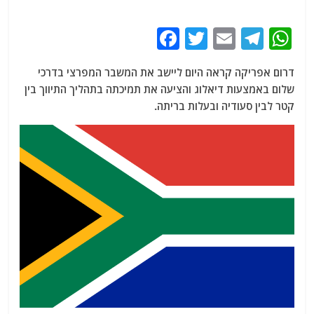
F
T
E
T
W
a
w
m
el
h
דרום אפריקה קראה היום ליישב את המשבר המפרצי בדרכי
c
itt
ai
e
at
שלום באמצעות דיאלוג והציעה את תמיכתה בתהליך התיווך בין
e
er
l
g
s
קטר לבין סעודיה ובעלות בריתה.
b
ra
A
o
m
p
o
p
k