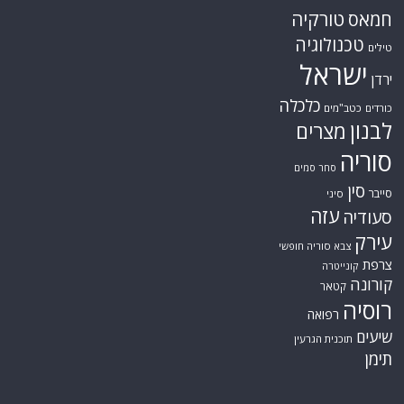
טורקיה
חמאס
טכנולוגיה
טילים
ישראל
ירדן
כלכלה
כורדים
כטב"מים
לבנון
מצרים
סוריה
סחר סמים
סין
סייבר
סיני
עזה
סעודיה
עירק
צבא סוריה חופשי
צרפת
קונייטרה
קורונה
קטאר
רוסיה
רפואה
שיעים
תוכנית הגרעין
תימן