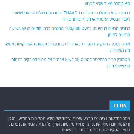
היא נזהרה מאוד שלא לפגוע!
דרמה בשמי הממלכה: פטריוט ו-THAAD יירטו מטח טילים איראני ששוגר
לעבר הבסיס האמריקאי הגדול ביותר בירדן
ברוכים הבאים לגיהינום: כמעט 100,000 מהגרים בלתי חוקיים הגיעו בשישה
חודשים לתימן
איראן נמנעה מתקיפת מטרות באמירויות בתגובה לתקיפות האמריקאיות אמש.
מה מאחורי ?
מסתורין סביב ההחלטה להטיס את נשיא ארה"ב אל מחוץ לטורקיה במטוס
הנשיאותי הישן
אודות
אתר החדשות נציב.נט מבצע איסוף ועיבוד של מידע ממקורות המודיעין הגלוי
(רשתות חברתיות, עיתונות, עדויות מקומיות ועוד) על מנת להביא את תמונת
המצב המקיפה והמדויקת ביותר של השטח.