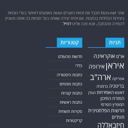
אתר Nziv.net מכבד את זכויות היוצרים ועושה מאמצים לאיתור בעלי הזכויות
ביצירות הכלולות בכתבות. אם זיהית יצירה שאתה בעל הזכויות בה ואתה מעוניין
להסירה מהכתבה, אנא פנה אלינו
למייל
תגיות
קטגוריות
אוקראינה
או"ם
חדשות מהעולם
איראן
אירופה
כללי
ארה"ב
כתבות היסטוריה
אפריקה
כתבות מומחים
בריטניה
גרמניה
האמירויות
דאעש
הגולן
כתבות קצרות
המזרח התיכון
כתבות ראשיות
המפרץ הפרסי
הרשות הפלסטינית
סקירות תשתית
חות'ים
קריקטורות
חיזבאללה