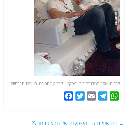
קרדיט:
אתר
הטלגרם דורון פסקין קרדיט לתמונה: רשתות חברתיות
F
T
E
T
W
a
w
m
el
h
c
itt
ai
e
at
e
er
l
g
s
←
מה שווי תיק ההשקעות של חמאס בחו"ל?