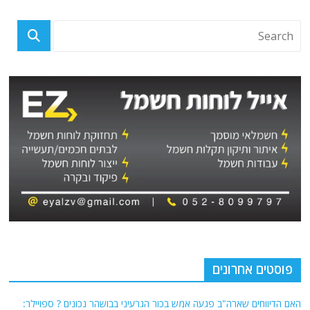
פוסטים אחרונים
האם הדיווחים שארה"ב פגעה אמש בכור הגרעיני בבושהר נכונים ? ספויילר: