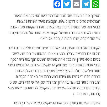
F
T
E
T
W
a
w
m
el
h
הטירוף סביב מעברו של כוכב הכדורגל ליאו מסי לקבוצת הפאר
c
itt
ai
e
at
הצרפתית פריס סן ז'רמן בשיאו. הקבוצה מעיר האורות נמצאת
e
er
l
g
s
בבעלותה של ממשלת קטר, באמצעות זרוע ההשקעות שלה אם כי
b
ra
A
בחזית לא נמצא בכיר בממשל הקטרי אלא נאסר אל ח'ליפי, מקורבו
של שליט קטר, שיח' תמים בן חמד אל ת'אני.
o
m
p
o
p
הקטרים שולטים במועדון הפריזאי כבר עשור ושפכו עליו עד כה מאות
מיליוני יורו בהבאת שחקני רכש נוצצים. הבאתו של מסי שישלשל
k
לכיסו כ-40 מיליון יורו בכל אחת משלוש השנים הקרובות היא "כסף
קטן" עבור ממשלת קטר שכן תיק ההשקעות שלה מנהל נכסים בשווי
300 מיליארד דולר. מעניין לציין שעסקת מסי הוכיחה לראשונה
בצורה חדה ודי גלויה את מידת המעורבות של הצמרת הקטרית
הגבוהה ביותר בנעשה במועדון הכדורגל שכן על פי הדיווחים, שליט
קטר בכבודו ובעצמו הוא שאישר את התקציב לצירופו של "הפרעוש"
(ברגות', בערבית…).
שאלת השאלות כמובן היא האם ההשקעה האדירה של הקטרים