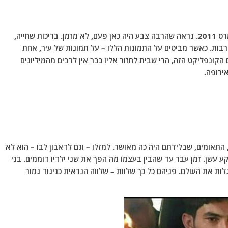
זוהי העיירה דרעא, שם החלו ההפגנות נגד המשטר במרס 2011. נראה שהרבה צבע היה כאן פעם, לא מזמן. בריכות שחייה,
ורבות. כאשר מביטים על התמונות הללו – על תמונות של עיר, אחת
ונפליקט הזה, הרי שבית לחזור אליו כבר אין לרבים מהמיליונים
אירופה.
 התאומים, שבלידתם היה כה מאושר. למזלו – וגם לדאבון לבו – הוא לא
 עשן. זמן עבר עד שהבין בעצמו מה הפך את שני ילדיו דוממים. בני
לות את העולם. פניהם כל כך שלוות – שלווה הנראית כניגוד גמור