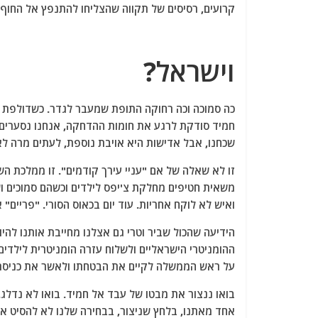
קרועים, רסיסים של תקווה שהצליחו להתנפץ אל החוף.
וישראל?
כה סמוכה וכה רחוקה התופת שמעבר לגדר. כשדולפת ע
חמיד סודקת לרגע את חומות ההדחקה, אנחנו נסערים לרג
שכחנו, אבל אדישות היא אויבת נוספת, לעתים מרה לא
זו לא שאלה של אם "עניי עירך קודמים". זו ממלכת 
ואיש לא לוקח אחריות. עוד יום בכאוס הסורי. "פריי
הידיעה שהכול שביר וטרי גם אצלנו מחייבת אותנו להי
ההומניטרי הישראליים ולשלוח עזרה הומניטרית לילדי
על ראש הממשלה לקיים את הבטחתו ולאשר את כניסתם של 100 יתומים לכאן. זוהי גם הצלת נפש – ואולי גם 
בואו ננצור את מבטו של עבד אל חמיד. בואו לא נדלג. ז
אחד מאתנו, בלחץ שניצור, בבחירה שלנו לא להסיט 