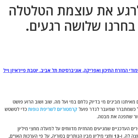
לרגע את עוצמת הטלטלה
בחרנו שלושה רגעים.
ודי המזרח התיכון ואפריקה, אוניברסיטת תל אביב. יוטבת פייראיזן וייל
יתנו מבינים מי בדיוק נלחם במי ועל מה. שוב ושוב הרוע פושט
בל כשמתברר שמעבר לגדר פועל
קרמטוריום לשריפת גופות
כדי לטשטש
ור שתפנה את מבטה.
ם העדכניים שמגיעים מהחזית מדווחים על למעלה מחצי מיליון
הרוגים; 13 מיליון פליטים ועקורים – בתוך המדינה ומחוצה לה. ו-13 וחצי מיליון מבין הנותרים בסוריה, על פי הערכות האו"ם,