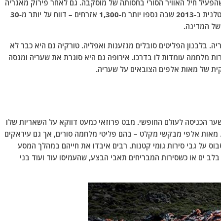
פעיל חיל האוויר הסורי בחסותה של מוסקבה. גם לאחר פירוק מאגריה
הכימיים של סוריה – פעולה שנעשתה לאחר התקפה קטלנית ב-2013 שבה נספו יותר מ-1,300 אזרחים – דווח על יותר מ-30
של המדינה.
יה. בלבנון הפליטים סובלים מגזענות ואפליה. טורקיה גם היא כבר לא
ת מלחמה עומדות לו בדרכו. אירופה גם היא סוגרת את שעריה ומנסה
ית של מאות אלפים הצובאים על שעריה.
ער הכניסה לעולם החופשי. מבט פרוזאי כמעט דווקא על השאריות שלו
. מאות אלפי מבקשי מקלט – בהם פליטי מלחמה סורים, אך גם עיראקים
וס על גבי סירות גומי קטנות. רבים איבדו את חייהם במהלך המסע
בלב ים או כשסירות המבריחים תאבי הבצע, שהעמיסו עוד ועוד בני