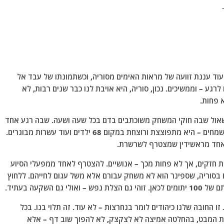
וד עננת זוועה של מראות האימים מסוריה, וכשתמונתו של עבד אל
ע – וממשיכים. נכון, סוריה, היא אויבת לנו כבר שנים רבות, לא
 פחות.
השאול שבה חוקי המשחק משוכתבים בדם בכל שעה ושעה. שבה רגע אחד
משאית חטיפים מחלקת צ'יפס לילדים וכשהם סמוכים ושמחים – היא מתפוצצת ורוצחת במקום 68 ילדים ועוד עשרות מבוגרים.
ם" אחד מראשידין שמצטרף לשרשרת.
ות חזקים, אך לא פחות מכך – אנושיים. להצטרף לאחד ממפעלי הסיוע
ם בסוריה, שספינר הוא לא משחק עבורם אלא משל עגום לחייהם. ללחוץ
השקעה בעתיד.
ו החובה שלנו כיהודים לומר בנחרצות – לא עוד. זה תלוי בנו. בכל
את המבט, בהחלטה אמיצה לא לצקצק, לא להפוך שוב דף – אלא