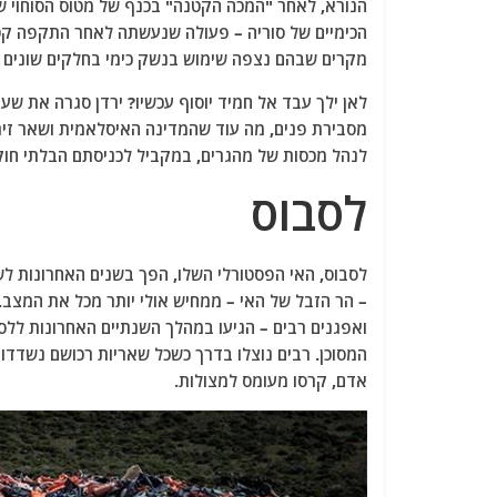
הנורא, לאחר "המכה הקטנה" בכנף של מטוס הסוחוי שה
מקרים שבהם נצפה שימוש בנשק כימי בחלקים שונים 
לאן ילך עבד אל חמיד יוסוף עכשיו? ירדן סגרה את שער
מסבירת פנים, מה עוד שהמדינה האיסלאמית ושאר זירו
לנהל מכסות של מהגרים, במקביל לכניסתם הבלתי חוק
לסבוס
לסבוס, האי הפסטורלי השלו, הפך בשנים האחרונות לש
– הר הזבל של האי – ממחיש אולי יותר מכל את המצב
ואפגנים רבים – הגיעו במהלך השנתיים האחרונות ללסב
המסוכן. רבים נוצלו בדרך כשכל שאריות רכושם נשדדו 
אדם, קרסו מעומס למצולות.