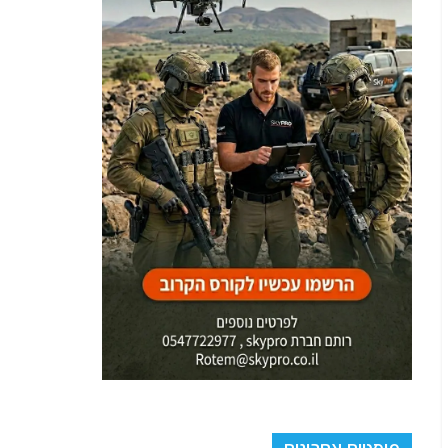
פוסטים אחרונים
כוחות קומנדו ומומחי טילים חות'ים בדרום סוריה: מפת
האיום המזרחי נחשפת
חג הקורבן נוסח אמריקה
המשמעות ההיסטורית מאחורי חתימת ההסכם עם איראן
ע"י טראמפ דווקא בארמון ורסאי בפריס
עוקפים את מיליציות הפרוקסי האיראניות: השינוי הטקטי
המסוכן של משמרות המהפכה בעיראק ורמז לבאות
המצוד בוול סטריט: כך מנסה ארה"ב להקפיא את
מיליארדי הדולרים החשאיים של בנו של מנהיג איראן