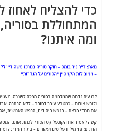
a
w
m
el
h
כדי להצליח לאחוז 
c
itt
ai
e
at
e
er
l
g
s
המתחוללת בסוריה, 
b
ra
A
ומה איתנו?
o
m
p
o
p
k
מאת: ד"ר ניר בומס – חוקר סוריה במרכז משה דיין ללימ
– ממובילות הקמפיין "הסורים על הגדרות"
לרגעים נדמה שהמלחמה בסוריה הפכה לשגרה. מעטים מא
ולובש צורות – כמטבע עובר לסוחר – ללא הבחנה. א
את ממדי הרצח – הנפש היהודית, הנפש האנושית, אס
קשה לאמוד את הקונפליקט הסורי ולכמת אותו. המספרי