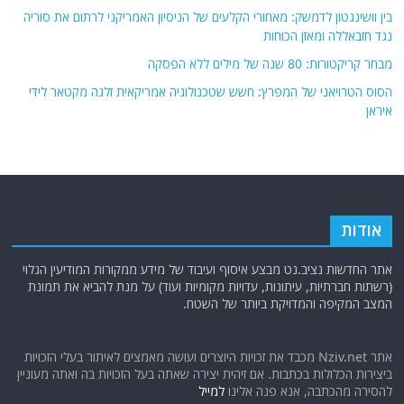
התאום החשאי בין המודיעין המצרי לקציני משמרות המהפכה האיראנים בסיני.
מה ידוע באמת?
משחקי כוח במים עמוקים: ארדואן מציב קו אדום ל'קבלני המשנה" של ישראל
בין וושינגטון לדמשק: מאחורי הקלעים של הניסיון האמריקני לרתום את סוריה
נגד חזבאללה ומאזן הכוחות
מבחר קריקטורות: 80 שנה של מילים ללא הפסקה
הסוס הטרויאני של המפרץ: חשש שטכנולוגיה אמריקאית זלגה מקטאר לידי
איראן
אודות
אתר החדשות נציב.נט מבצע איסוף ועיבוד של מידע ממקורות המודיעין הגלוי
(רשתות חברתיות, עיתונות, עדויות מקומיות ועוד) על מנת להביא את תמונת
המצב המקיפה והמדויקת ביותר של השטח.