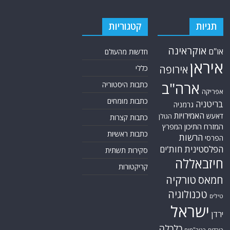
אתר Nziv.net מכבד את זכויות היוצרים ועושה מאמצים לאיתור בעלי הזכויות
ביצירות הכלולות בכתבות. אם זיהית יצירה שאתה בעל הזכויות בה ואתה מעוניין
להסירה מהכתבה, אנא פנה אלינו
למייל
תגיות
קטגוריות
אוקראינה
או"ם
חדשות מהעולם
איראן
אירופה
כללי
ארה"ב
כתבות היסטוריה
אפריקה
כתבות מומחים
בריטניה
גרמניה
האמירויות
דאעש
הגולן
כתבות קצרות
המזרח התיכון
המפרץ
כתבות ראשיות
הרשות
הפרסי
הפלסטינית
חות'ים
סקירות תשתית
חיזבאללה
קריקטורות
טורקיה
חמאס