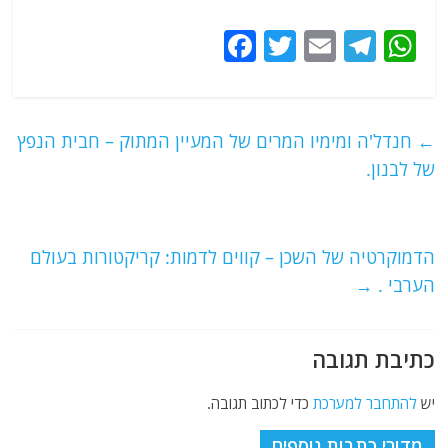
F
T
E
T
W
a
w
m
el
h
c
itt
ai
e
at
e
er
l
g
s
←
חנדל'ה ומימיו המרים של המעיין המתוק – חבית הנפץ
b
ra
A
של לבנון.
o
m
p
o
p
הדמוקרטיה של השכן – קווים לדמות: קריקטורות בעולם
k
הערבי .
→
כתיבת תגובה
יש
להתחבר למערכת
כדי לכתוב תגובה.
מדורי כתבות נוספים