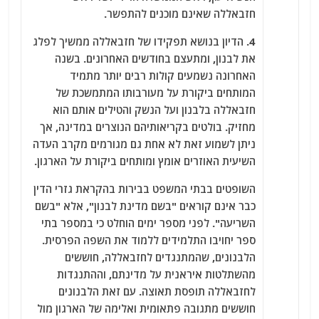
חזבאללה שאינם מוכנים להתפשר.
4. הדיון בנושא תפקידו של חזבאללה ממשיך לפלג
את לבנון, ומתעצם בחודשים האחרונים. בשנה
האחרונה נשמעים קולות רבים יותר מתמיד
המותחים ביקורת על מעורבותו המתמשכת של
חזבאללה בלבנון ועל הנשק והטילים אותם הוא
מחזיק. בולטים בקריאותיהם הנוצרים במדינה, אך
ניתן לשמוע זאת לא אחת גם מגורמים מקרב העדה
השיעית האוזרים אומץ ומותחים ביקורת על הארגון.
השופטים בבתי המשפט בבירות בהקראת גזרי הדין
כבר אינם קוראים "בשם מדינת לבנון", אלא "בשם
השריעה". לפני מספר ימים הוחלט כי במספר בתי
ספר יחויבו התלמידים ללמוד את השפה הפרסית.
הלבנונים, שהמתנגדים לחזבאללה, חוששים
מהשתלטות איראנית על מדינתם, וההתנגדות
לחזבאללה תופסת תאוצה. עם זאת הלבנונים
חוששים מתגובה פתאומית ואלימה של הארגון מול