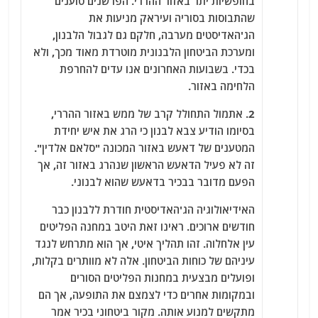
בחופשיות יתר באזור ההררי. הפרשנים טוענים
שהתבוסות בסוריה ועיראק מניעות את
הג'האדיסטים מערבה, חלקם גם לגבול הלבנון,
ומערכת הביטחון הלבנונית מוטרדת מאוד מכך, ולא
בכדי. בשבועות האחרונים אנו עדים להחרפת
הלחימה באזור.
2. אתמול התחולל קרב של ממש באזור ההררי,
בסיומו הודיע צבא לבנון כי הרג את איש יחידת
המטענים של דאעש באזור המכונה "סלאם אלדין".
זה לא פעיל הדאעש הראשון שנהרג באזור זה, אך
הפעם מדובר בבכיר בדאעש שהוא לבנוני.
האידיאולוגיה הג'האדיסטית חודרת ללבנון כבר
חודשים ארוכים. ראינו זאת היטב במחנה הפליטים
עין אלחלוה. זהו תהליך איטי, אך הוא מתרחש לנגד
עיניהם של כוחות הביטחון. אלה לא מוותרים בקלות,
ופועלים מבצעית במחנות הפליטים הסורים
ובמקומות אחרים כדי לצמצם את התופעה, אך הם
מתקשים למנוע אותה. מקור ביטחוני בכיר אמר