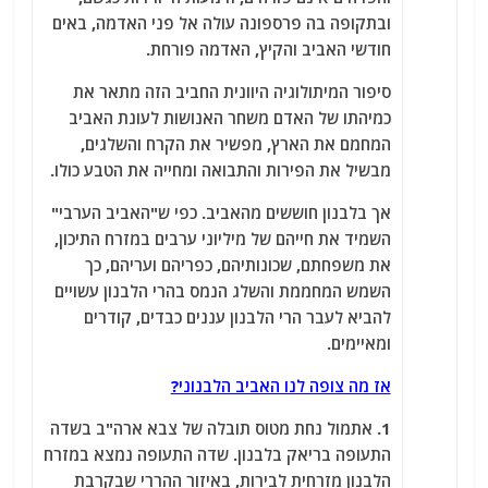
ובתקופה בה פרספונה עולה אל פני האדמה, באים
חודשי האביב והקיץ, האדמה פורחת.
סיפור המיתולוגיה היוונית החביב הזה מתאר את
כמיהתו של האדם משחר האנושות לעונת האביב
המחמם את הארץ, מפשיר את הקרח והשלגים,
מבשיל את הפירות והתבואה ומחייה את הטבע כולו.
אך בלבנון חוששים מהאביב. כפי ש"האביב הערבי"
השמיד את חייהם של מיליוני ערבים במזרח התיכון,
את משפחתם, שכונותיהם, כפריהם ועריהם, כך
השמש המחממת והשלג הנמס בהרי הלבנון עשויים
להביא לעבר הרי הלבנון עננים כבדים, קודרים
ומאיימים.
אז מה צופה לנו האביב הלבנוני?
1. אתמול נחת מטוס תובלה של צבא ארה"ב בשדה
התעופה בריאק בלבנון. שדה התעופה נמצא במזרח
הלבנון מזרחית לבירות, באיזור ההררי שבקרבת