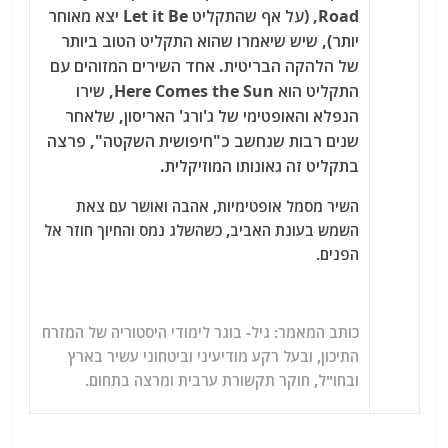
Road, (על אף שהתקליט Let it Be יצא מאוחר
יותר), שיש שיאמרו שהוא התקליט הטוב ביותר
של הלהקה הבריטית. אחד השירים המזוהים עם
התקליט הוא Here Comes the Sun, שירו
הנפלא והאופטימי של ג'ורג' האריסון, שלאחר
שנים רבות שנחשב כ"חיפושית השקטה", פרצה
בתקליט זה גאונותו המוזיקלית.
השיר מסמל אופטימיות, אהבה ואושר עם צאת
השמש בעונת האביב, כשהשלג נמס והחיוך חוזר אל
הפנים.
כותב המאמר: גיל-
בוגר לימודי היסטוריה של המזרח
התיכון,
ובעל רקע מודיעיני וביטחוני עשיר בארץ
ובחו"ל, חוקר תקשורת ערבית ומרצה בתחום.