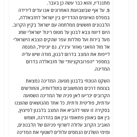
מתנגדיו, והוא כבר עשה כן בעבר.
5. על אף שבשבועות האחרונים אנו עדים לירידה
במפלס האיומים ההדדיים בין ישראל לחזבאללה,
הלבנונים חוששים ממלחמה עם ישראל בקיץ הקרוב.
היום דיווח צבא לבנון על מטוס ריגול ישראלי שחג
מעל בירות ועל סוללות עפר שהקים הצבא הישראלי
אל מול הוזאני (אזור ע'ג'ר). גם יוניפיל, המנסה
לייפות את המצב בדרום לבנון, מודה שיש עליה
במספר "הפרובוקציות" של חזבאללה בדרום
המדינה.
השקט הנוכחי בלבנון מטעה. המדינה נמצאת
בצומת דרכים מהחשובים בתולדותיה, והחודשים
הקרובים יכריעו לאן פניה של המדינה השסועה
עדתית, פוליטית ודתית. כל אחד מהנושאים שהוצגו
בסקירה זו עשוי להביא את המצב בלבנון לפיצוץ,
בין אם באופן פתאומי ובין אם בהדרגה, ושמש
האביב הקרוב עלולה לשרוף פניהם של הלבנונים,
ומימי השלגים הנמסים עלולים לשטוף את המדינה