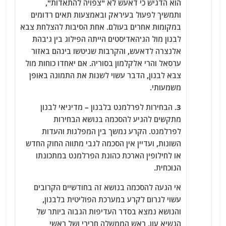
הוא הדגיש כי דאעש לא "צפויה להתאדות",
ותמשיך לפעול בעיראק ובאמצעות תאים רדומים
במקומות אחרים בעולם. אחת הסיבות להצלחת צבא
לבנון מול הג'האדיסטים הייתה הפילוג בין ג'בהת
אלנצרה לדאעש, והקרבות שניטשו בינהם באזור
ערסאל והרי אלקלמון בסוריה. אם יאחדו כוחות מול
צבא לבנון, הדבר עשוי לשנות את התמונה באופן
משמעותי.
3. הבחירות לפרלמנט בלבנון – מדיניאי לבנון
מתקשים להגיע להסכמה בנושא הבחירות
לפרלמנט. הקרע נמשך בין המפלגות והעדות
השונות, ועדיין אין הסכמה לגבי מתווה החוק החדש
או לחילופין הארכת כהונת הפרלמנט במתכונתו
הנוכחית.
אי הגעה להסכמה בנושא זה בחודשיים הקרובים
עשוי לגרום לקרע במערכת הפוליטית בלבנון,
והנושא נמצא בסדר העדיפות הגבוה ביותר של
הנשיא עון, ראש הממשלה חרירי ושל ראשי