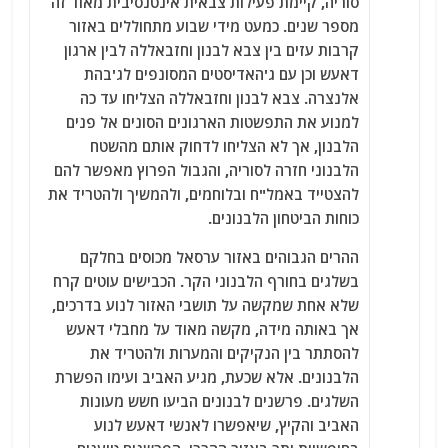
סוריה, קיימת פעילות צבאית אינטנסיבית מאוד זה
מספר שנים. כמעט מידי שבוע מתחוללים באזור
קרבות עזים בין צבא לבנון וחזבאללה לבין ארגון
דאעש וכן עם ג'האדיסטים המסונפים לג'בהת
אלנצרה. צבא לבנון וחזבאללה הצליחו עד כה
למנוע את התפשטות הארגונים הסונים אל פנים
הלבנון, אך לא הצליחו לדחוק אותם מהשטח
הלבנוני חזרה לסוריה, והגבול הפרוץ מאפשר להם
להצטייד באמל"ח ובלוחמים, ולהמשיך ולהטריד את
כוחות הביטחון הלבנונים.
ההרים הגבוהים באזור ערסאל מכוסים בחלקם
בשלגים בחורף הלבנוני הקר. הכבישים עוטים קרח
שלא אחת שמקשה על תושבי האזור לנוע בדרכים,
אך באותה מידה, מקשה מאוד על מחבלי דאעש
להסתתר בין הנקיקים והמערות ולהטריד את
הלבנונים. אלא שכעת, מגיע האביב ועימו הפשרת
השלגים. פרשנים לבנונים הביעו חשש מעונות
האביב והקיץ, שיאפשרו לאנשי דאעש לנוע