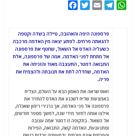
F
T
E
T
W
a
w
m
el
h
c
itt
ai
e
at
e
er
l
g
s
פרספונה היפה והאהובה, טיילה בשדה וקטפה
b
ra
A
להנאתה פרחים. לפתע יצאה מין האדמה מרכבה
כשעליה האדס אל השאול, שחטף את פרספונה
o
m
p
אל מתחת לפני האדמה. אמה של פרספונה, אלת
o
p
התבואה דמטר, התעצבה מאוד והזניחה את
k
האדמה, שחדלה לתת את תנובתה ולהצמיח את
פריה.
זאוס שראה את האסון הבא על העולם, הצליח
באמצעות שליח לשכנע את האדס להחזיר את
פרספונה אל פני האדמה, אך גרגירי רימון שאכלה,
אילצו אותה לחזור מידי שנה, למשך מספר חודשים,
אל השאול. בתקופה זו דמטר אמה עצובה
ומתגעגעת, האדמה קשה, התבואה, הפירות
והפרחים אינם פורחים, ודמעותיה יורדות כגשם,