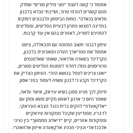
אתמול כי קשה לעצור "חצי מיליון סורים" שחלק
מהם קשורים לגורמי טרור, וש"בתי הכלא בלבנון
מלאים בכאלה". כוחות הביטחון הלבנונים דוחקים
במדינה למצוא פתרון לבעיית הפליטים, וממליצים
להחזירם לסוריה, לאזורים בהם אין עוד קרבות.
עיתון לבנוני חשוב המזוהה עם חזבאללה, ציטט
אתמול את פטריארך העדה המארונית בלבנון,
הקרדינל בשארה אלראעי, שאמר שאלמנטים
טרוריסטים החלו לחדור למחנות הפליטים הסורים,
"ואנו צריכים לטפל בנושא הזה". העיתון הצדיק את
הקרדינל וקבע כי לבנון עשויה לעמוד בפני אסון.
חיזוק לכך מגיע מסגן נשיא עיראק, איאד עלאוי,
שאמר היום כי ארגון דאעש מקיים משא ומתן עם
"אלקאעדה" להקים ברית כנגד הצבא העיראקי.
לדבריו, ממודיעין שקיבל ממקורות עיראקיים
וממקורות אזוריים, קיים "דיאלוג מתמשך" בין נציגי
אלבגדאדי ונציגי מנהיג אלקאעדה איימן אלזואהרי.