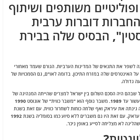
פוליטיים משותפים ושיתוף
 החברות דוברות ערבית
טין", הבסיס שלה בבירת
ה במהלך שנת 1945 כשמטרתה לשפר את התנאים של המדינות הערביות. הגורם שעמד מאחורי
ל האינטרסים שלה במזרח התיכון. בדומה לאו"ם, גם הסמכויות של
ה גדולה.
ל שבהם היה הסכם השלום בין ישראל למצרים שהייתה המנהיגה של
הליגה. הדבר הוביל לגירוש מצרים מהליגה לעשור עד 1989. משבר נוסף הוא "משבר כווית" של אוגוסט 1990
מלחמת המפרץ של 1991. הליגה גינתה את עיראק ואף שלחה כוחות לשחרור כווית. עם זאת בשנת
2003 הליגה התנגדה לכיבוש האמריקני של עראק. עם זאת היו גם משברים ללא סיוע כמו בסומליה בשנת 1992
 שהליגה לא מצליחה לסייע באופן ניכר.
ונטית?