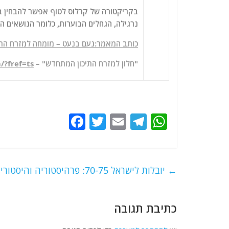
בקריקטורה של קרלוס לטוף אפשר להבחין ביח
נרגילה, הגחלים הבוערות, כלומר הנושאים הבו
כותב המאמר:נעם בנעט – מומחה למזרח התי
"חלון למזרח התיכון המתחדש" –
/?fref=ts
F
T
E
T
W
a
w
m
el
h
c
itt
ai
e
at
e
er
l
g
s
←
יובלות לישראל 70-75: פרהיסטוריה והיסטוריה
b
ra
A
o
m
p
כתיבת תגובה
o
p