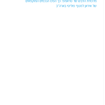
מלכודת הדבש של טראמפ: כך הפכו הנכסים המוקפאים
של איראן למנוף פוליטי בארה"ב