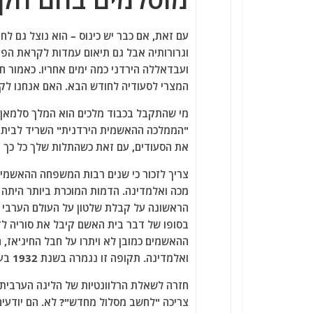
עם זאת, אם כבר יש כינוס – הוא נוצל גם לח
וגרורותיה אבל גם תיאום עמדות לקראת הפ
ועבדאללה הירדני כמה ימים אחריו. כאמור חי
המצרי לסעודיה לחודש הבא. האם אנחנו לק
מי שהתקבל בכבוד מלכים הוא המלך סלמאן ה
"הממלכה ההאשמית הירדנית" השריד לבית 
את הסעודים, עם זאת כשהתלות שלך כל כך ג
צריך לזכור כי שנים רבות המשפחה ההאשמית
הראשונה על קבלת שלטון על העולם הערבי ב
ההאשמים כמובן לא ויתרו על חבל החיג'אז,
ואלמדינה. תקופה זו נגמרה בשנת 1932 בעקבות מאבק עם אבן (Ibn) סעוד, מייסד הממלכה הסעודית.
צריכה "לחשב מסלול מחדש"? לא. הם יודעים