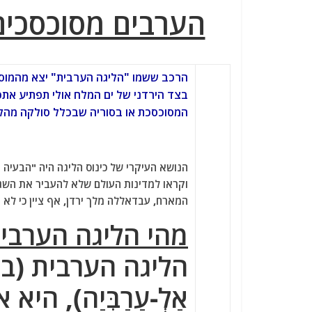
a
w
m
el
h
הערבים מסוכסכי
c
itt
ai
e
at
e
er
l
g
s
b
ra
A
הרכב ששמו "הליגה הערבית" יצא מהמוסך
o
m
p
בצד הירדני של ים המלח אולי תפתיע את
o
p
המסוכסכת או בסוריה שבכלל סולקה מהלי
k
הנושא העיקרי של כינוס הליגה היה "הבעיה 
וקראו למדינות העולם שלא להעביר את השגרי
המארח, עבדאללה מלך ירדן, אף ציין כי לא י
מהי הליגה הערבי
הליגה הערבית (בערב
אַלְ-עַרַבִּיַה), הי