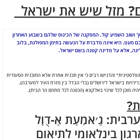
ם? מזל שיש את ישראל
 ושוב השמיע קול. המסקנה של הכינוס שלהם בשבוע האחרון
כם מעט. היא אינה מדברת על הנעשה בתימן המפולגת, בלוב
גה, אלא על מדינה קטנה בשם ישראל.
הפלסטינית" והדגישו רבים כי אין תכנית אחרת אלא התוכנית הסעודית
רויות בישראל לירושלים (בלי הבדל בין מזרח העיר למערבה).
היה מוכן לכל שינוי באלקצא (הכוונה לכל מתחם הר הבית).
ת?
ית: גַ׳אמִעַת אַ-דֻוַל
א ארגון בינלאומי לתיאום