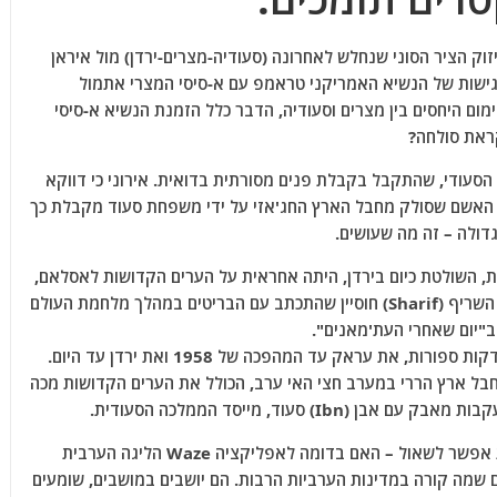
יזוק הציר הסוני שנחלש לאחרונה (סעודיה-מצרים-ירדן) מול איראן
גישות של הנשיא האמריקני טראמפ עם א-סיסי המצרי אתמול
מום היחסים בין מצרים וסעודיה, הדבר כלל הזמנת הנשיא א-סיסי
ראת סולחה?
סעודי, שהתקבל בקבלת פנים מסורתית בדואית. אירוני כי דווקא
האשם שסולק מחבל הארץ החג'אזי על ידי משפחת סעוד מקבלת כך
דולה – זה מה שעושים.
, השולטת כיום בירדן, היתה אחראית על הערים הקדושות לאסלאם,
מכה ואלמדינה. הדמות המוכרת ביותר היתה השריף (Sharif) חוסיין שהתכתב עם הבריטים במהלך מלחמת העולם
"יום שאחרי העת'מאנים".
בסופו של דבר בית האשם קיבל את סוריה לדקות ספורות, את עראק עד המהפכה של 1958 ואת ירדן עד היום.
 חבל ארץ הררי במערב חצי האי ערב, הכולל את הערים הקדושות מכה
חזרה לשאלת הרלוונטיות של הליגה הערבית אפשר לשאול – האם בדומה לאפליקציה Waze הליגה הערבית
 שמה קורה במדינות הערביות הרבות. הם יושבים במושבים, שומעים