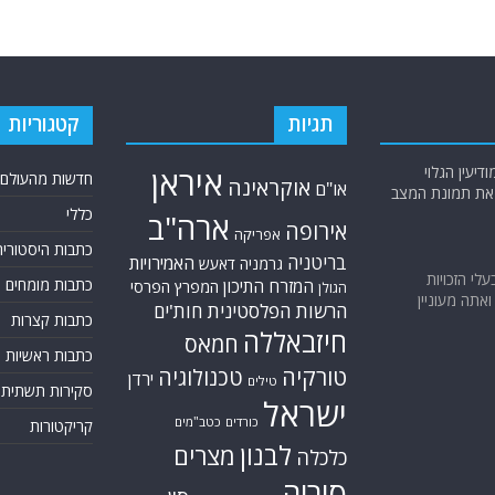
תגיות
קטגוריות
יעין הגלוי
איראן
חדשות מהעולם
אוקראינה
או"ם
א את תמונת המצב
כללי
ארה"ב
אירופה
אפריקה
כתבות היסטוריה
בריטניה
האמירויות
גרמניה
דאעש
בעלי הזכויות
כתבות מומחים
המזרח התיכון
המפרץ הפרסי
הגולן
אתה מעוניין
הרשות הפלסטינית
חות'ים
כתבות קצרות
חיזבאללה
חמאס
כתבות ראשיות
טורקיה
טכנולוגיה
ירדן
טילים
סקירות תשתית
ישראל
כורדים
כטב"מים
קריקטורות
לבנון
מצרים
כלכלה
סוריה