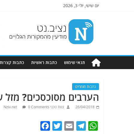
יום שישי, יולי 3, 2026
Nziv.net
מודיעין
מהמקורות
הגלויים
תנאי שימוש
כתבות ראשיות
כתבות קצרות
כתבות מומחים
הערבים מסוכסכים? מזל ש
26/04/2018
צוות טכני Nziv.net
0 Comments
F
T
E
T
W