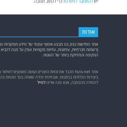
k
יש
להתחבר למערכת
כדי לכתוב תגובה.
אודות
אתר החדשות נציב.נט מבצע איסוף ועיבוד של מידע ממקורות המוד
(רשתות חברתיות, עיתונות, עדויות מקומיות ועוד) על מנת להבי
המקיפה והמדויקת ביותר של השטח.
אתר Nziv.net מכבד את זכויות היוצרים ועושה מאמצים לאיתור 
ביצירות הכלולות בכתבות. אם זיהית יצירה שאתה בעל הזכויות בה ו
להסירה מהכתבה, אנא פנה אלינו
למייל