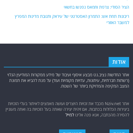
הציר הסודי: צרפת וחמאס נפגשו בחשאי
ריבונות תחת אש: התמרון האסטרטגי של עיראק ותגובת מדינות המפרץ
למשבר האזורי
אודות
אתר החדשות נציב.נט מבצע איסוף ועיבוד של מידע ממקורות המודיעין הגלוי
(רשתות חברתיות, עיתונות, עדויות מקומיות ועוד) על מנת להביא את תמונת
המצב המקיפה והמדויקת ביותר של השטח.
אתר Nziv.net מכבד את זכויות היוצרים ועושה מאמצים לאיתור בעלי הזכויות
ביצירות הכלולות בכתבות. אם זיהית יצירה שאתה בעל הזכויות בה ואתה מעוניין
להסירה מהכתבה, אנא פנה אלינו
למייל