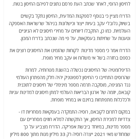
לחיסון הרוסי, לאחר שכתב העת פרסם נתונים לפיהם החיסון בטוח.
הדו"ח מציין כי בנוסף לספקנות המדעית, החיסון נתקל בקשיים
בשיווק גלובלי עקב בעיות ייצור וכישלונות בניהול שרשראות האספקה
​​העולמיות. כמו כן, התקבלו דיווחים על מחירי חיסונים לא הגיוניים
וטענות על שחיתות בעסקאות, על פי מה שנכתב בדו"ח המכון.
הדו"ח אמר כי מספר מדינות לקוחות שהזמינו את החיסונים רוצים את
כספם בחזרה בשל אי משלוח או עקב מחיר מופרז.
הדיפלומטיה של החיסונים נכשלה בהשגת מטרותיה. למרות
שהרוסים התחייבו כי החיסון לספוטניק יהיה חלק מהפתרון העולמי
נגד המגיפה, מוסקבה תרמה מספר מינימלי של חיסונים לתוכנית
קובאס, יוזמה של ארגון הבריאות העולמי למתן חיסונים למדינות עניות
ולכלכלות מתפתחות בחינם או במחיר מופחת.
במקום לתרום לקובאס, רוסיה התמקדה בעסקאות מסחריות דו -
צדדיות למכירת החיסון, אך התקשתה למלא חוזים מסחריים עם
מספר מדינות, במיוחד ביבשת אפריקה. הדו"ח מצביע על כך
שמחודש מאי 2021 ייצרה רוסיה רק ​​33 מיליון מנות מתוך 800 מיליון