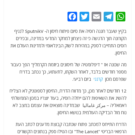
F
T
E
T
W
a
w
m
el
h
בקיץ שעבר חגגה רוסיה את סיום פיתוח חיסון ה- SputnikV לנגיף
c
itt
ai
e
at
הקורונה תוך הדגשה כי זה ניצחון למחקר המדעי במדינה, ובכירים
e
er
l
g
s
רוסים התחייבו לספק במהירות לשוק הבינלאומי ולמדינות העולם את
b
ra
A
החיסון.
o
m
p
מה שכונה אז " דיפלומטיה של חיסונים ביוזמת הקרמלין" הפך כעבור
o
p
מספר חודשים בלבד, לאחר השקתו, לתעתוע, כך נכתב בדו"ח
שפרסם מכון
קרנגי
ביום רביעי.
k
12 חודשים לאחר מכן, כך מדווח הדו"ח, החיסון לספוטניק לא הצליח
להשיג את השאיפות להם ייחלה רוסיה, בעוד יוצריו במכון הממשלתי
ראמאליה – مركز غاماليا שבמדינה מוצאים את עצמם במצב לא
נוח מול הבדיקה העולמית בנושא החיסון.
הדו"ח התייחס למכתב פתוח שכתבה קבוצת מדענים לכתב העת
הרפואי הבריטי "The Lancet" ובו הטילו ספק בנתונים הקשורים