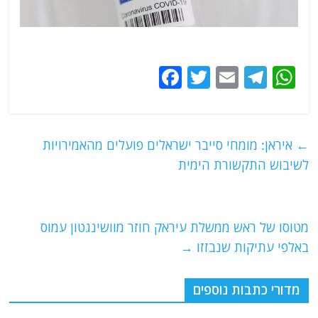
F
T
E
T
W
a
w
m
el
h
c
itt
ai
e
at
e
er
l
g
s
←
איראן: מומחי סייבר ישראלים פועלים מהאמירויות
b
ra
A
לשיבוש התקשורת הימית
o
m
p
o
p
מטוסו של ראש ממשלת עיראק חוזר מוושינגטון עמוס
k
באלפי עתיקות שנבזזו
→
מדורי כתבות נוספים