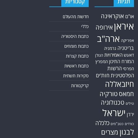
תגיות
קטגוריות
אוקראינה
או"ם
חדשות מהעולם
איראן
אירופה
כללי
ארה"ב
כתבות היסטוריה
אפריקה
כתבות מומחים
בריטניה
גרמניה
האמירויות
דאעש
הגולן
כתבות קצרות
המזרח התיכון
המפרץ
כתבות ראשיות
הרשות
הפרסי
הפלסטינית
חות'ים
סקירות תשתית
חיזבאללה
קריקטורות
טורקיה
חמאס
טכנולוגיה
טילים
ישראל
ירדן
כלכלה
כורדים
כטב"מים
לבנון
מצרים