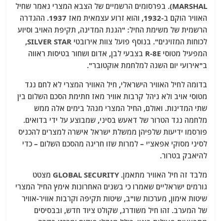
MARSHAL). בפרסומים הרשמיים של הצבא המצרי נאמר שחיל
האוויר הוקם ב-1932, והוא זרוע עצמאית מאז 1937. ההגדרה
הרשמית של משימת החיל: "הגנת המדינה, תקיפת האויב וסיוע
לכוחות המזוינים". בנוסף פועל צוות אירובטי SILVER STAR,
המפעיל מטוסי R-8E בצבעי לבן, אדום ושחור בטיסות ראווה
ב"אירועי יום השנה למלחמת אוקטובר".
בדומה לחיל האוויר הישראלי, חיל האוויר המצרי לא לחם נגד
מטוסי אויב ולא ניהל קרבות אוויר מאז חתימת הסכם השלום בין
שתי המדינות. ואולם, החיל המצרי מנהל בימים אלה ממש
מלחמה נגד הטרור של דאעש בסיני, שמבוצע על ידי בדואים.
פורסמו ידיעות שלפיהן ממשלת ישראל אישרה למצרים להכניס
לסיני מסוקי אפאצ'י – למרות שזו חריגה מהסכם השלום – כדי
להיאבק בטרור.
מלבד זה חיל האוויר מתאמן. GLOBAL SECURITY מצטט
גורמים ישראליים שאמרו כי בשנים האחרונות אימץ החיל המצרי
שיטות אימון, מערכות שו"ב, שיטות תקיפה וקרבות אוויר-אוויר
של המערב. זהו חיל משודרג, שקולט ציוד חדש, ובבסיסים