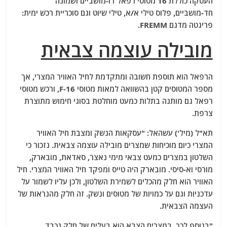
העסקה כוללת 16 מטוסי רפאל דו-מושביים ושמונה
חד-מושביים, פלוס טילי א/א, טילי שיוט וגם סוכריית רכש ימית:
פריגטה מדגם FREMM.
מובילה עוצמה צבאית
הרפאל הוא תוספת חשובה ומתקדמת לחיל האוויר המצרי, אך
מספר המטוסים קטן בהשוואה למאות מטוסי F-16, ורכש מטוסי
רפאל גם מותנה בתלות כמעט מוחלטת בסוגי חימוש מתוצרת
צרפת.
תא"ל (מיל') עשהאל: "עסקאות הנשק ומצבת חיל האוויר
המצרי כיום מוכיחות שמצרים מובילה עוצמה צבאית. נזכור כי
השלטון במצרים כמעט צבאי מימי נאצר, סאדאת, מובארק,
מורסי וא-סיסי. מובארק היה טייס ומפקד חיל האוויר המצרי. חיל
האוויר הוא חלק מהכלים לשמירת השלטון, ולכן עליו לשמור על
עדכניות וגם על כמויות של מטוסים ונשק. זה חלק מהנראות של
העצמה הצבאית.
"בנוסף לכך, במצרים הצבא הוא בעלים של חלק נכבד