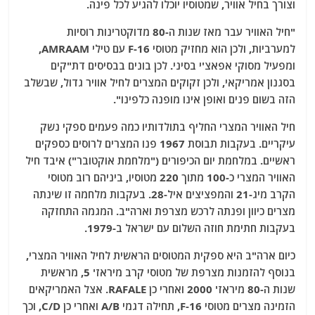
וצורך בחיל אוויר, שמטוסיו יוכלו להגיע לכל פינה.
"חיל האוויר עבר מאז שנות ה-80 מדוקטרינות רוסיות
למערביות, ולכן הוא מחזיק מטוסי F-16 עם טילי AMRAAM,
ומפעיל מסוקי אפאצ'י בסיני. לכן בונים בבסיסים דת"קים
בסגנון אמריקאי, ולכן זקוקים המצרים לחיל אוויר גדול, שבשלב
הזה בשום פנים ואופן אינו מופנה כלפינו".
חיל האוויר המצרי החליף בתולדותיו כמה פעמים ספקי נשק
עיקריים. בעקבות תבוסת 1967 פנו המצרים לרוסים כספקים
ראשיים. במלחמת יום הכיפורים ("מלחמת אוקטובר") איבד חיל
האוויר המצרי כ-100 מתוך 220 מטוסיו, ביניהם רוב מטוסי
הקרב מיג-21 והמפציצים איל-28. בעקבות מלחמה זו שינתה
מצרים כיוון ופנתה לרכש מצרפת וארה"ב. המגמה התחזקה
בעקבות חתימת חוזה השלום עם ישראל ב-1979.
כיום ארה"ב היא ספקית המטוסים הראשית לחיל האוויר המצרי,
בנוסף להזמנות מצרפת של מטוסי קרב מיראז' 5, מראשית
שנות ה-80 מיראז' 2000 ואחרי כן RAFALE. אצל האמריקאים
הזמינה מצרים מטוסי F-16, תחילה דגמי A/B ואחרי כן C/D, וכך