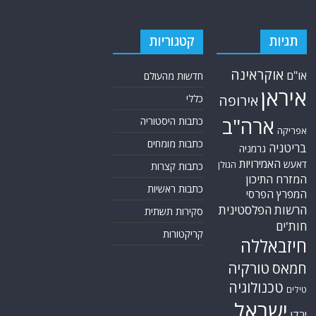
(רשתות חברתיות, עיתונות, עדויות מקומיות ועוד) על מנת להביא את תמונת
המצב המקיפה והמדויקת ביותר של השטח.
אתר Nziv.net מכבד את זכויות היוצרים ועושה מאמצים לאיתור בעלי הזכויות
ביצירות הכלולות בכתבות. אם זיהית יצירה שאתה בעל הזכויות בה ואתה מעוניין
להסירה מהכתבה, אנא פנה אלינו
למייל
תגיות
קטגוריות
אוקראינה
או"ם
חדשות מהעולם
איראן
אירופה
כללי
ארה"ב
כתבות היסטוריה
אפריקה
כתבות מומחים
בריטניה
גרמניה
האמירויות
דאעש
הגולן
כתבות קצרות
המזרח התיכון
כתבות ראשיות
המפרץ הפרסי
הרשות הפלסטינית
סקירות תשתית