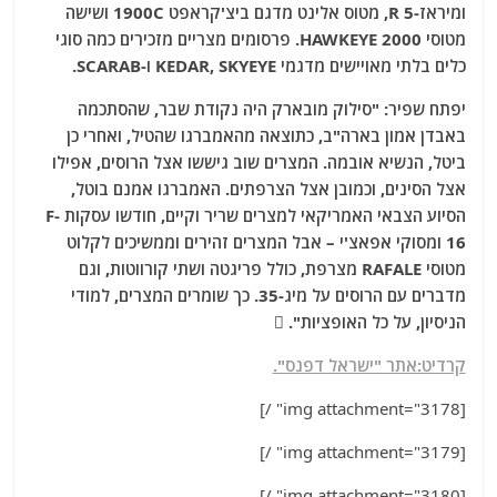
ומיראז-5 R, מטוס אלינט מדגם ביצ'קראפט 1900C ושישה
מטוסי HAWKEYE 2000. פרסומים מצריים מזכירים כמה סוגי
כלים בלתי מאויישים מדגמי KEDAR, SKYEYE ו-SCARAB.
יפתח שפיר: "סילוק מובארק היה נקודת שבר, שהסתכמה
באבדן אמון בארה"ב, כתוצאה מהאמברגו שהטיל, ואחרי כן
ביטל, הנשיא אובמה. המצרים שוב גיששו אצל הרוסים, אפילו
אצל הסינים, וכמובן אצל הצרפתים. האמברגו אמנם בוטל,
הסיוע הצבאי האמריקאי למצרים שריר וקיים, חודשו עסקות F-
16 ומסוקי אפאצ'י – אבל המצרים זהירים וממשיכים לקלוט
מטוסי RAFALE מצרפת, כולל פריגטה ושתי קורווטות, וגם
מדברים עם הרוסים על מיג-35. כך שומרים המצרים, למודי
הניסיון, על כל האופציות". 
קרדיט:אתר "ישראל דפנס".
[img attachment="3178" /]
[img attachment="3179" /]
[img attachment="3180" /]