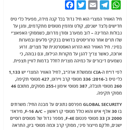
F
T
E
T
W
a
w
m
el
h
חיל האוויר המצרי הוא חיל גדול בכל קנה מידה, מפעיל כלי טיס
c
itt
ai
e
at
חדישים (לצד ישנים), קולט ומזמין מטוסים מתקדמים, ומגן על
e
er
l
g
s
גבולות המדינה – לוב ממערב וסודן מדרום, כשמסוקי האפאצ'י
b
ra
A
שלו תרים אחר טרוריסטים בדואים בנקיקי סלעים ובמערות
בסיני. חיל האוויר הוא הזרוע האסטרטגית של מצרים. זרוע
o
m
p
ארוכה, כאשר צריך להגן על מקורות הנילוס, וגם גבוהה, כי
o
p
נשמעים דיבורים על כמיהה מצרית לחלל בדמות לוויין תצפית.
k
לפי דו"ח ה-CIA וממשלת ארה"ב, לחיל האוויר המצרי יש 1,133
כלי טיס ב-2016: 336 מטוסי קרב ויירוט, 427 מטוסי תקיפה,
260 מטוסי תובלה, 387 מטוסי אימון ו-255 מסוקים, מתוכם 46
מסוקי תקיפה.
GLOBAL SECURITY מפרסם נתונים על מבנה החיל: משרתים
בו 30 אלף איש והוא כולל מטוסי קו ראשון – F-16 A/C, מיראז'
2000 וכן 33 מטוסי פנטום F-4E, מספר גדול של מטוסים רוסיים
ישנים, חלקם מייצור סיני, מסוקי קרב וכמה מטוסי ביון, התראה