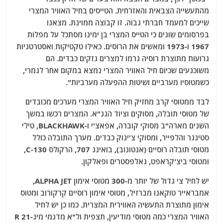
מהתעשייה הצבאית והאזרחית. הטייסים בחיל האוויר המצרי
שייכים למעמד חברתי גבוה. זו קבוצה ממוינת. מצאנו
בפרסומים שונים כי הטייס המצרי בן ימינו מסתכל על מפלות
1967 ו-1973 ומאשים את הרוסים. כאילו טקטיקות ואסטרטגיות
גרועות מתוצרת רוסיה גרמו למצרים נזקים כבדים. הם
משוכנעים שכיום חיל האוויר המצרי נמצא במקום אחר לגמרי,
כשמטוסיו מערביים ושיטות ההפעלה מערביות".
לבד ממטוסי קרב מחזיק חיל האוויר המצרי מערכים מכובדים
של מטוסי תובלה, מסוקים וציוד הגנ"א. המצרים רכשו במשך
השנים מארה"ב מסוקי קוברה, אפאצ'י ו-BLACKHAWK, טילי
סטינגר והלפייר, ומסוקי צ'ינוק כבדים. מערך התובלה כולל
מטוסי תובלה רוסיים (אנטונוב), בואינג 707, הרקולס C-130,
ומטוסי ביצ'קראפט, גאלפסטרים ופאלקון.
יש לחיל צי גדול של יותר מ-300 מטוסי אימון ALPHA JET,
אמבראייר טוקאנו מברזיל, מטוסי אימון רוסיים קרקורוב ומטוס
אימון מתוצרת התעשיה האווירית המצרית. כמו כן יש לחיל
האוויר המצרי כמה מטוסי מודיעין, תצפית ול"א מדגמי מיג-21 R