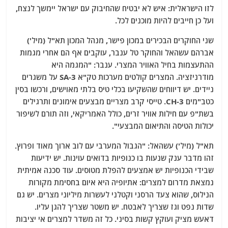
לזו הישראלית: איש לא יבטיח שהחיבוק עם ישראל יימשך לנצח,
ועל כן חייבים להיות מוכנים לכל.
שני החוקרים הבכירים במכון פישר, מנהל המכון תא"ל (מיל')
אברהם עשהאל והחוקר טל ענבר, עוקבים אף הם אחרי מגמות
ההתעצמות בחיל האוויר המצרי. ענבר: "המגמה היא
מודרניזציה. המצרים קולטים מערכות טק"א SA-3 על משגרים
ניידים. יש דיווחים שהשקיעו בכלי טיס בלתי מאוישים, ורכשו בסין
כטב"מים CH-3. טייסי קרב מצריים מבצעים אימונים ותרגילים
בשת"פ עם חילות אוויר זרים, כולל האמריקאי, וזה תורם לשיפור
יכולות הטיסה והתיאום המבצעי".
תא"ל (מיל') עשהאל: "הגבול המערבי עם לוב ארוך מאוד ופרוץ.
זהו מדבר ענק שנעות בו כנופיות בדואים עוינות. יש ידיעות
שבידי הכנופיות יש אמצעים להפלת מטוסים. עוד סכנה אמיתית
נמצאת מדרום למצרים: אתיופיה היא איום בחסימת מקורות
הנילוס, שהוא צעד הרסני וקטלני לעשרות מיליוני מצרים. יש גם
שדות נפט וגז שצריך לאבטח. יש משטר שצריך להגן עליו.
דאעש מציק ועוקץ קשות בסיני. כל זה משדר למצרים אי יציבות