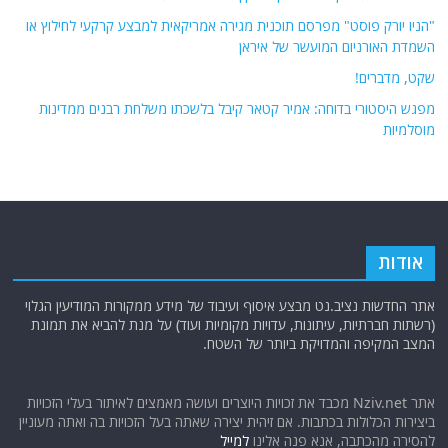
פוסטים אחרונים
הסד"כ ותוכנית ההגנה מפני פלישה קרקעית אמריקאית: מאחורי פריסת
המיליציות העיראקיות בדרום איראן
כטב"מי תקיפה ייורטו הלילה בשמי סוריה. הערכה: ניסיון איראני באמצעות
המיליציות העיראקיות להמשיך לתקוף מטרות בסעודיה או ישראל
"הניו יורק פוסט" מפרסם תוכנית מגירה אמריקאית למבצע קרקעי לחילוץ או
השמדת האורניום המועשר של איראן
שקט, מדברים!
מפגש היסטורי בדוחה: אמיר קטאר קיבל בלשכתו משלחת רבנים ממדינות
מוסלמיות
אודות
אתר החדשות נציב.נט מבצע איסוף ועיבוד של מידע ממקורות המודיעין הגלוי