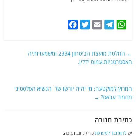
F
T
E
T
W
a
w
m
el
h
c
itt
ai
e
at
e
er
l
g
s
←
החלטת מועצת הביטחון 2334 ומשמעויותיה
b
ra
A
האסטרטגיות.עמוס ידלין.
o
m
p
o
p
המרוץ למוקטעה: מי יהיה יורשו של הנשיא הפלסטיני
k
מחמוד עבאס?
→
כתיבת תגובה
יש
להתחבר למערכת
כדי לכתוב תגובה.