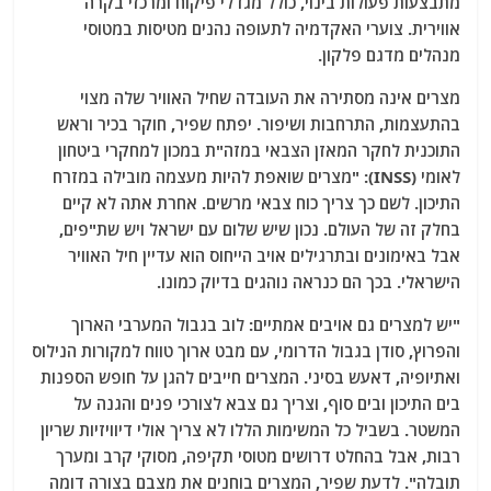
מתבצעות פעולות בינוי, כולל מגדלי פיקוח ומרכזי בקרה
אווירית. צוערי האקדמיה לתעופה נהנים מטיסות במטוסי
מנהלים מדגם פלקון.
מצרים אינה מסתירה את העובדה שחיל האוויר שלה מצוי
בהתעצמות, התרחבות ושיפור. יפתח שפיר, חוקר בכיר וראש
התוכנית לחקר המאזן הצבאי במזה"ת במכון למחקרי ביטחון
לאומי (INSS): "מצרים שואפת להיות מעצמה מובילה במזרח
התיכון. לשם כך צריך כוח צבאי מרשים. אחרת אתה לא קיים
בחלק זה של העולם. נכון שיש שלום עם ישראל ויש שת"פים,
אבל באימונים ובתרגילים אויב הייחוס הוא עדיין חיל האוויר
הישראלי. בכך הם כנראה נוהגים בדיוק כמונו.
"יש למצרים גם אויבים אמתיים: לוב בגבול המערבי הארוך
והפרוץ, סודן בגבול הדרומי, עם מבט ארוך טווח למקורות הנילוס
ואתיופיה, דאעש בסיני. המצרים חייבים להגן על חופש הספנות
בים התיכון ובים סוף, וצריך גם צבא לצורכי פנים והגנה על
המשטר. בשביל כל המשימות הללו לא צריך אולי דיוויזיות שריון
רבות, אבל בהחלט דרושים מטוסי תקיפה, מסוקי קרב ומערך
תובלה". לדעת שפיר, המצרים בוחנים את מצבם בצורה דומה