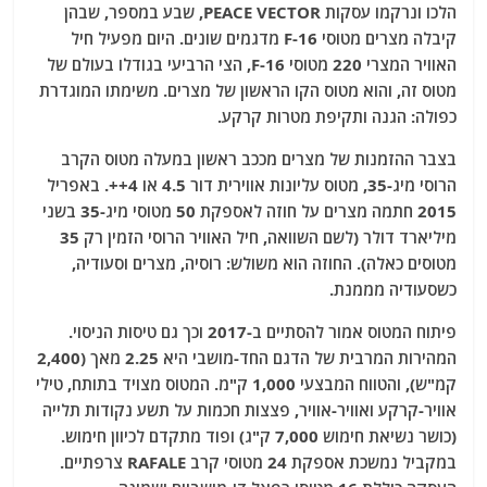
הלכו ונרקמו עסקות PEACE VECTOR, שבע במספר, שבהן
קיבלה מצרים מטוסי F-16 מדגמים שונים. היום מפעיל חיל
האוויר המצרי 220 מטוסי F-16, הצי הרביעי בגודלו בעולם של
מטוס זה, והוא מטוס הקו הראשון של מצרים. משימתו המוגדרת
כפולה: הגנה ותקיפת מטרות קרקע.
בצבר ההזמנות של מצרים מככב ראשון במעלה מטוס הקרב
הרוסי מיג-35, מטוס עליונות אווירית דור 4.5 או 4++. באפריל
2015 חתמה מצרים על חוזה לאספקת 50 מטוסי מיג-35 בשני
מיליארד דולר (לשם השוואה, חיל האוויר הרוסי הזמין רק 35
מטוסים כאלה). החוזה הוא משולש: רוסיה, מצרים וסעודיה,
כשסעודיה מממנת.
פיתוח המטוס אמור להסתיים ב-2017 וכך גם טיסות הניסוי.
המהירות המרבית של הדגם החד-מושבי היא 2.25 מאך (2,400
קמ"ש), והטווח המבצעי 1,000 ק"מ. המטוס מצויד בתותח, טילי
אוויר-קרקע ואוויר-אוויר, פצצות חכמות על תשע נקודות תלייה
(כושר נשיאת חימוש 7,000 ק"ג) ופוד מתקדם לכיוון חימוש.
במקביל נמשכת אספקת 24 מטוסי קרב RAFALE צרפתיים.