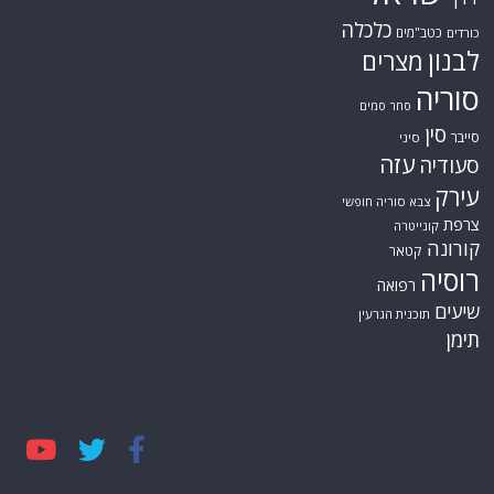
חות'ים
קריקטורות
חיזבאללה
טורקיה
חמאס
טכנולוגיה
טילים
ישראל
ירדן
כלכלה
כטב"מים
כורדים
לבנון
מצרים
סוריה
סחר סמים
סין
סייבר
סיני
עזה
סעודיה
עירק
צבא סוריה חופשי
צרפת
קונייטרה
קורונה
קטאר
רוסיה
רפואה
שיעים
תוכנית הגרעין
תימן