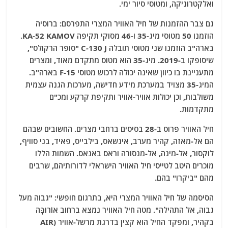
ואלקטרוניקה, ומטוסי סיור ימי.
גם צבר ההזמנות של חיל האוויר המצרי התפרסם: ברוסיה
הוזמנו 50 מטוסי מיג-35 ו-46 מסוקי תקיפה KA-52 KAMOV.
בארה"ב הוזמנו שני מטוסי תובלה C-130 J "סופר הרקולס",
שיסופקו ב-2019. מיג-35 הוא מטוס מתקדם מאוד, ומצרים
מתעניינת בו כיוון שאינה יכולה לרכוש מטוסי F-15 בארה"ב.
המיג-35 מצויד במערכת מידע חדישה, מערכות הגנה עצמית
משולבות, וכן יכולות אוויר-אוויר ותקיפת קרקע ומכ"ם
מתקדמות.
חיל האוויר פרוס ב-28 בסיסים ברחבי מצרים. החשובים שבהם
הם אל-מאזה, קהיר מערב, אינשאס, בילבייס, פאיד, בני סוויף,
לוקסור, אל-מינה, אל-מנסורה וראס באנאס. השמות הללו
מוכרים היטב לטייסי חיל האוויר הישראלי לדורותיהם, שרבים
מהם "ביקרו" בהם.
הסיסמה של חיל האוויר המצרי היא, בתרגום חופשי: "גבוה מעל
גבוה, אל התהילה". מטה חיל האוויר נמצא ברחוב אוֹרוּבָּה
בקהיר, ומפקד החיל הוא קצין בדרגת מרשל-אוויר (AIR