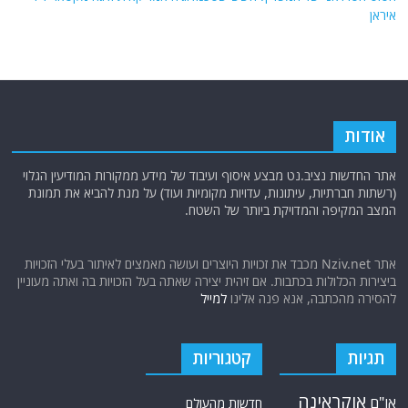
איראן
אודות
אתר החדשות נציב.נט מבצע איסוף ועיבוד של מידע ממקורות המודיעין הגלוי
(רשתות חברתיות, עיתונות, עדויות מקומיות ועוד) על מנת להביא את תמונת
המצב המקיפה והמדויקת ביותר של השטח.
אתר Nziv.net מכבד את זכויות היוצרים ועושה מאמצים לאיתור בעלי הזכויות
ביצירות הכלולות בכתבות. אם זיהית יצירה שאתה בעל הזכויות בה ואתה מעוניין
להסירה מהכתבה, אנא פנה אלינו
למייל
תגיות
קטגוריות
אוקראינה
או"ם
חדשות מהעולם