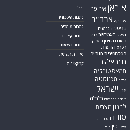
איראן
אירופה
כללי
ארה"ב
כתבות היסטוריה
אפריקה
כתבות מומחים
בריטניה
גרמניה
האמירויות
דאעש
הגולן
כתבות קצרות
המזרח התיכון
המפרץ
כתבות ראשיות
הרשות
הפרסי
הפלסטינית
חות'ים
סקירות תשתית
חיזבאללה
קריקטורות
טורקיה
חמאס
טכנולוגיה
טילים
ישראל
ירדן
כלכלה
כורדים
כטב"מים
לבנון
מצרים
סוריה
סחר סמים
סין
סייבר
סיני