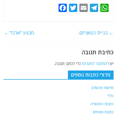
F
T
E
T
W
a
w
m
el
h
c
itt
ai
e
at
e
er
l
g
s
←
בניית הנאציזם.
מבצע "ארגז"
→
b
ra
A
o
m
p
כתיבת תגובה
o
p
k
יש
להתחבר למערכת
כדי לכתוב תגובה.
מדורי כתבות נוספים
חדשות מהעולם
כללי
כתבות היסטוריה
כתבות מומחים