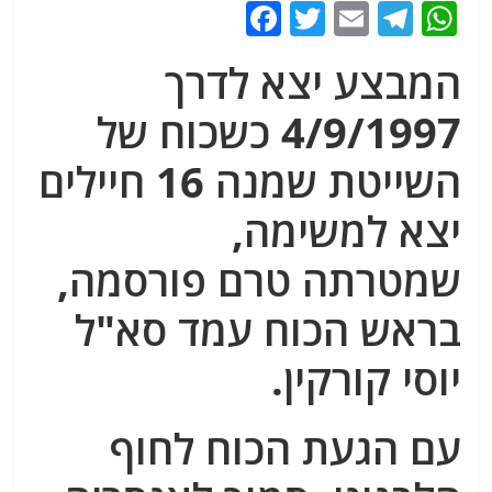
F
T
E
T
W
a
w
m
el
h
המבצע יצא לדרך
c
itt
ai
e
at
e
er
l
g
s
4/9/1997 כשכוח של
b
ra
A
השייטת שמנה 16 חיילים
o
m
p
יצא למשימה,
o
p
k
שמטרתה טרם פורסמה,
בראש הכוח עמד סא"ל
יוסי קורקין.
עם הגעת הכוח לחוף