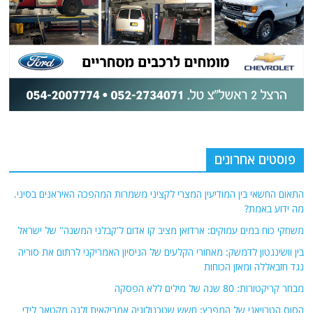
פוסטים אחרונים
התאום החשאי בין המודיעין המצרי לקציני משמרות המהפכה האיראנים בסיני.
מה ידוע באמת?
משחקי כוח במים עמוקים: ארדואן מציב קו אדום ל'קבלני המשנה" של ישראל
בין וושינגטון לדמשק: מאחורי הקלעים של הניסיון האמריקני לרתום את סוריה
נגד חזבאללה ומאזן הכוחות
מבחר קריקטורות: 80 שנה של מילים ללא הפסקה
הסוס הטרויאני של המפרץ: חשש שטכנולוגיה אמריקאית זלגה מקטאר לידי