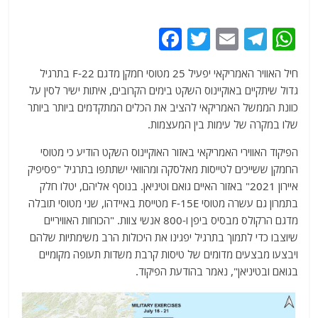
F
T
E
T
W
a
w
m
el
h
חיל האוויר האמריקאי יפעיל 25 מטוסי חמקן מדגם F-22 בתרגיל
c
itt
ai
e
at
גדול שיתקיים באוקיינוס השקט בימים הקרובים, איתות ישיר לסין על
e
er
l
g
s
כוונת הממשל האמריקאי להציב את הכלים המתקדמים ביותר ביותר
b
ra
A
שלו במקרה של עימות בין המעצמות.
o
m
p
הפיקוד האווירי האמריקאי באזור האוקיינוס השקט הודיע כי מטוסי
o
p
החמקן ששייכים לטייסות מאלסקה ומהוואי ישתתפו בתרגיל "פסיפיק
איירון 2021" באזור האיים גואם וטיניאן. בנוסף אליהם, יטלו חלק
k
בתמרון גם עשרה מטוסי F-15E מטייסת באיידהו, שני מטוסי תובלה
מדגם הרקולס מבסיס ביפן ו-800 אנשי צוות. "הכוחות האוויריים
שיוצבו כדי לתמוך בתרגיל יפגינו את היכולות הרב משימתיות שלהם
ויבצעו מבצעים מדומים של טיסות קרבת משדות תעופה מקומיים
בגואם ובטיניאן", נאמר בהודעת הפיקוד.