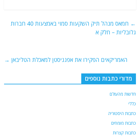
a
w
m
el
h
c
itt
ai
e
at
e
er
l
g
s
←
חמאס מנהל תיק השקעות סמוי באמצעות 40 חברות
b
ra
A
גלובליות – חלק א
o
m
p
o
p
האמריקאים הפקירו את אפגניסטן למאכלת הטליבאן
→
k
מדורי כתבות נוספים
חדשות מהעולם
כללי
כתבות היסטוריה
כתבות מומחים
כתבות קצרות