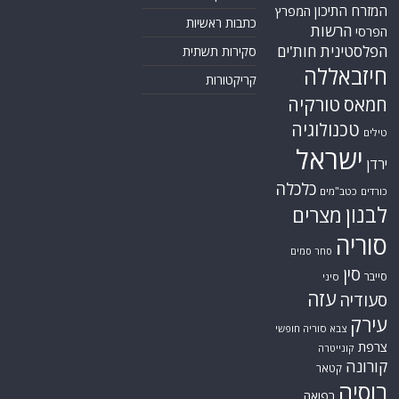
המזרח התיכון
המפרץ
כתבות ראשיות
הרשות
הפרסי
הפלסטינית
חות'ים
סקירות תשתית
חיזבאללה
קריקטורות
טורקיה
חמאס
טכנולוגיה
טילים
ישראל
ירדן
כלכלה
כורדים
כטב"מים
לבנון
מצרים
סוריה
סחר סמים
סין
סייבר
סיני
עזה
סעודיה
עירק
צבא סוריה חופשי
צרפת
קונייטרה
קורונה
קטאר
רוסיה
רפואה