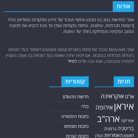
אודות
אתר החדשות נציב.נט מבצע איסוף ועיבוד של מידע ממקורות המודיעין הגלוי
(רשתות חברתיות, עיתונות, עדויות מקומיות ועוד) על מנת להביא את תמונת
המצב המקיפה והמדויקת ביותר של השטח.
אתר Nziv.net מכבד את זכויות היוצרים ועושה מאמצים לאיתור בעלי הזכויות
ביצירות הכלולות בכתבות. אם זיהית יצירה שאתה בעל הזכויות בה ואתה מעוניין
להסירה מהכתבה, אנא פנה אלינו
למייל
תגיות
קטגוריות
אוקראינה
או"ם
חדשות מהעולם
איראן
אירופה
כללי
ארה"ב
כתבות היסטוריה
אפריקה
כתבות מומחים
בריטניה
גרמניה
האמירויות
דאעש
הגולן
כתבות קצרות