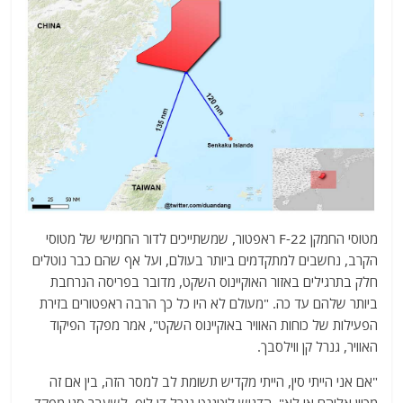
מטוסי החמקן F-22 ראפטור, שמשתייכים לדור החמישי של מטוסי
הקרב, נחשבים למתקדמים ביותר בעולם, ועל אף שהם כבר נוטלים
חלק בתרגילים באזור האוקיינוס השקט, מדובר בפריסה הנרחבת
ביותר שלהם עד כה. "מעולם לא היו כל כך הרבה ראפטורים בזירת
הפעילות של כוחות האוויר באוקיינוס השקט", אמר מפקד הפיקוד
האוויר, גנרל קן ווילסבך.
"אם אני הייתי סין, הייתי מקדיש תשומת לב למסר הזה, בין אם זה
מכוון אליהם או לא", הדגיש לוטננט גנרל דן ליף, לשעבר סגן מפקד