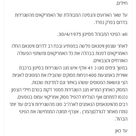
חיילים.
על שאר הארועים והנסיגה המבוהלת של האמריקאים מהשגרירות
בדרום בפרק נפרד.
eli: הפינוי המבוהל מסייגון 30/4/1975.
לאחר שצפון וויטנאם פלשה במפתיע ובכח רב לדרום וויטנאם החלו
האמריקאים לפנות בבהלה את כל האמריקאים ומשתפי הפעולה
האזרחיים והצבאיים.
במשך 3ימים פונו כ 41 אלף איש מגג השגרירות בסייגון ברכבת
אווירית באמצעות 1400גיחות מסוקים שהובילו את המפונים לאניות
הצי ונושאות המטוסים ששהו באיזור וגם למדינות שכנות.
המסוק האחרון המריא מגג השגרירות מספר דקות בטרם חיילי הצפון
נכנסו למתחם ואף הצליחו להפיל מסוק אמריקאי עמוס בנוסעים.
רבים מהוויטנאמים הנאמנים לארה"ב פונו מהשגרירות ורבים עוד יותר
נותרו מאחור לגורלם(המר) . אצרף תמונה הממחישה את הפינוי
הבהול.
עד כאן