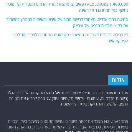
1,400,000 נפגעים, צבא רפאים וצי מושמד: מחיר הדמים המטורף של פוטין
נחשף במלחמתו נגד אוקראינה
סחיטה במיליארדים: מאחורי דרישת החוב של איראן והאיומים במפרץ להשמיד
את כל צי מכליות הנפט של עיראק
בין קריסה כלכלית לשרידות המשטר: האיראנים מתחננים לכסף עוד לפני
הפסקת אש
אודות
אתר החדשות נציב.נט מבצע איסוף ועיבוד של מידע ממקורות המודיעין הגלוי
(רשתות חברתיות, עיתונות, עדויות מקומיות ועוד) על מנת להביא את תמונת
המצב המקיפה והמדויקת ביותר של השטח.
אתר Nziv.net מכבד את זכויות היוצרים ועושה מאמצים לאיתור בעלי הזכויות
ביצירות הכלולות בכתבות. אם זיהית יצירה שאתה בעל הזכויות בה ואתה מעוניין