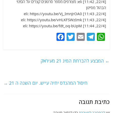
[22/4, 11:42] eli: מצורפים מספר סרטונים קצרים על הםינוי
הבהול מסייגון
[22/4, 11:43] eli: https://youtu.be/Vj_ImnJrOA0
[22/4, 11:43] eli: https://youtu.be/vHLKFSWzImk
[22/4, 11:44] eli: https://youtu.be/fdt_oq-bUpM
F
T
E
T
W
a
w
m
el
h
c
itt
ai
e
at
e
er
l
g
s
←
המבצע להברחת המיג 21 מעיראק
b
ra
A
o
m
p
o
p
חיסול המהנדס יחיה עייש. יום השנה ה 21
→
k
כתיבת תגובה
יש
להתחבר למערכת
כדי לכתוב תגובה.