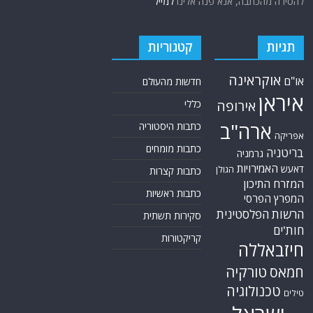
להסירה מהכתבה, אנא פנה אלינו
למייל
תגיות
קטגוריות
אוקראינה
או"ם
חדשות מהעולם
איראן
אירופה
כללי
ארה"ב
כתבות היסטוריה
אפריקה
כתבות מומחים
בריטניה
גרמניה
האמירויות
דאעש
הגולן
כתבות קצרות
המזרח התיכון
כתבות ראשיות
המפרץ הפרסי
הרשות הפלסטינית
סקירות תשתית
חות'ים
קריקטורות
חיזבאללה
טורקיה
חמאס
טכנולוגיה
טילים