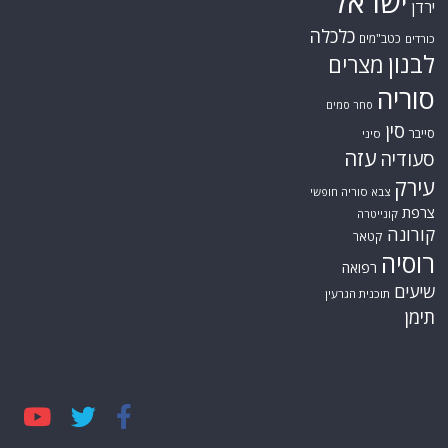
ישראל
ירדן
כלכלה
כטב"מים
כורדים
לבנון
מצרים
סוריה
סחר סמים
סין
סייבר
סיני
עזה
סעודיה
עירק
צבא סוריה חופשי
צרפת
קונייטרה
קורונה
קטאר
רוסיה
רפואה
שיעים
תוכנית הגרעין
תימן