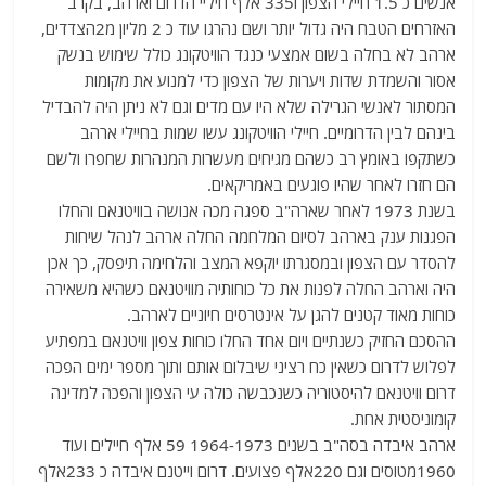
אנשים כ 1.5 חיילי הצפון ו335 אלף חיליי הדרום וארהב, בקרב
האזרחים הטבח היה גדול יותר ושם נהרגו עוד כ 2 מליון מ2הצדדים,
ארהב לא בחלה בשום אמצעי כנגד הוויטקונג כולל שימוש בנשק
אסור והשמדת שדות ויערות של הצפון כדי למנוע את מקומות
המסתור לאנשי הגרילה שלא היו עם מדים וגם לא ניתן היה להבדיל
בינהם לבין הדרומיים. חיילי הוויטקונג עשו שמות בחיילי ארהב
כשתקפו באומץ רב כשהם מגיחים מעשרות המנהרות שחפרו ולשם
הם חזרו לאחר שהיו פוגעים באמריקאים.
בשנת 1973 לאחר שארה"ב ספגה מכה אנושה בוויטנאם והחלו
הפגנות ענק בארהב לסיום המלחמה החלה ארהב לנהל שיחות
להסדר עם הצפון ובמסגרתו יוקפא המצב והלחימה תיפסק, כך אכן
היה וארהב החלה לפנות את כל כוחותיה מוויטנאם כשהיא משאירה
כוחות מאוד קטנים להגן על אינטרסים חיוניים לארהב.
ההסכם החזיק כשנתיים ויום אחד החלו כוחות צפון וויטנאם במפתיע
לפלוש לדרום כשאין כח רציני שיבלום אותם ותוך מספר ימים הפכה
דרום וויטנאם להיסטוריה כשנכבשה כולה עי הצפון והפכה למדינה
קומוניסטית אחת.
ארהב איבדה בסה"ב בשנים 1964-1973 59 אלף חיילים ועוד
1960מטוסים וגם 220אלף פצועים. דרום וייטנם איבדה כ 233אלף