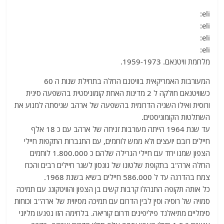
a
w
m
el
h
eli:
c
itt
ai
e
at
eli:
e
er
l
g
s
eli:
b
ra
A
eli:
מלחמת וויטנאם. 1959-1973.
o
m
p
o
p
המעורבות האמריקאית בוויטנם החלה בתחילת שנות ה 60
כשוויטנאם חולקה ל 2 מדינות האחת קומוניסטית בהשפעה סינית
k
ורוסית ואילו השניה הדרומית בהשפעה של ארהב שניסתה למנוע את
השתלטות הקומוניסטים.
עד שנת 1964 הייתה מעורבות זניחה של ארהב עם כ 18 אלף
חיילים רובם יועצים ולא ממש לוחמים, עם התגברות התקפות חיילי
הצפון שמנו יחד עם חיילי הגרילה שלהם כ 1.800.000 לוחמים
החלה ארה"ב בתקופת שלטונו של גונסון לשגר חיילים רבים והכח
צמח בהדרגה עד ל 586.000 חיילים בשיא בשנת 1968.
כל אותה תקופה התנהלו קרבות קשים בן הצפון והוויטקונג עם תמיכה
סמויה של רוסיה וסין לבין הדרום עם תמיכה מסיווית של ארה"ב וכוחות
סימליים מתיאלנד פיליפינים ודרום קוריאה. בלחימה הזו נפגעו מליוני