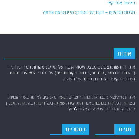
באישור אמריקאי
מלכות הגיהינום – הקרב על הטורבן: מי ינווט את איראן?
אודות
אתר החדשות נציב.נט מבצע איסוף ועיבוד של מידע ממקורות המודיעין הגלוי
(רשתות חברתיות, עיתונות, עדויות מקומיות ועוד) על מנת להביא את תמונת
המצב המקיפה והמדויקת ביותר של השטח.
אתר Nziv.net מכבד את זכויות היוצרים ועושה מאמצים לאיתור בעלי הזכויות
ביצירות הכלולות בכתבות. אם זיהית יצירה שאתה בעל הזכויות בה ואתה מעוניין
להסירה מהכתבה, אנא פנה אלינו
למייל
תגיות
קטגוריות