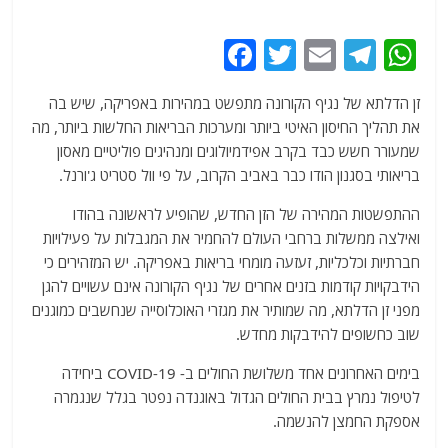
F
T
E
T
W
a
w
m
el
h
זן הדלתא של נגיף הקורונה מתפשט במהירות באפריקה, שיש בה
c
itt
ai
e
at
את תהליך החיסון האיטי ביותר ומערכות הבריאות החלשות ביותר, מה
e
er
l
g
s
שמעורר חשש כבד בקרב אפידמיולוגים ומנהיגים פוליטיים מאסון
b
ra
A
בריאותי בסגנון הודו כבר באביב הקרוב, על פי וול סטריט ג'ורנל.
o
m
p
ההתפשטות המהירה של הזן החדש, שהופיע לראשונה בהודו
o
p
ואילצה ממשלות ברחבי העולם להחמיר את המגבלות על פעילויות
חברתיות וכלכליות, זעזעה מומחי בריאות באפריקה. יש המזהירים כי
k
הידבקויות קודמות בזנים אחרים של נגיף הקורונה אינם עשויים להגן
מפני זן הדלתא, מה שמותיר את מגזרי האוכלוסייה שנחשבים כמוגנים
שוב כחשופים להידבקות מחדש.
בימים האחרונים אחד משלושת החולים ב- COVID-19 ביחידה
לטיפול נמרץ בבית החולים הגדול באוגנדה נפטר בגלל שנגמרה
אספקת החמצן להנשמה.