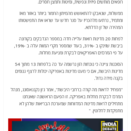
רופאים מותשים פיזית ונפשית, ומיטות וחמצן חסרים.
ממשלות, שנאבקו להתאושש מהמיתון החמור ביותר באזור מאז
ומתמיד, נרתעו מלהכריז על סגר חדש עד שראו את התפשטותו
המהירה של זן הדלתא.
לפחות 20 מדינות רואות עלייה חדה במספר הנדבקים בקורונה
ביבשת שזינקו ב -31%, בעוד שמספר מקרי המוות עלה ב -19%,
על פי המרכזים האפריקאים לבקרת ומניעת מחלות.
הסוכנות ציינה כי נוכחות הזן נרשמה עד כה בלפחות 13 מתוך 54
מדינות היבשת, אם כי מעט מדינות באפריקה יכולות לרצף גנומים
בקנה מידה גדול.
"מפחיד לראות מה קורה ברחבי היבשת", אמר ג'ון נקנגאסונג, מנהל
המרכז לבקרת מחלות באפריקה. זו הפעם הראשונה שאנחנו
מתחילים לראות מדינות המדווחות שמערכת הבריאות שלהן לא
מתפקדות לחלוטין. "