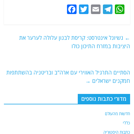
F
T
E
T
W
a
w
m
el
h
c
itt
ai
e
at
e
er
l
g
s
←
נשיונל אינטרסט: קריסת לבנון עלולה לערער את
b
ra
A
היציבות במזרח התיכון כולו
o
m
p
o
p
הסתיים התרגיל האווירי עם ארה"ב ובריטניה בהשתתפות
k
חמקנים ישראלים
→
מדורי כתבות נוספים
חדשות מהעולם
כללי
כתבות היסטוריה