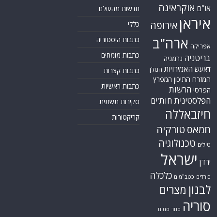
אוקראינה
או"ם
חדשות מהעולם
איראן
אירופה
כללי
ארה"ב
כתבות היסטוריה
אפריקה
כתבות מומחים
בריטניה
גרמניה
האמירויות
דאעש
הגולן
כתבות קצרות
המזרח התיכון
המפרץ
כתבות ראשיות
הרשות
הפרסי
הפלסטינית
חות'ים
סקירות תשתית
חיזבאללה
קריקטורות
טורקיה
חמאס
טכנולוגיה
טילים
ישראל
ירדן
כלכלה
כורדים
כטב"מים
לבנון
מצרים
סוריה
סחר סמים