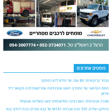
פוסטים אחרונים
מבחר קריקטורות: 80 שנה של מילים ללא הפסקה
הסוס הטרויאני של המפרץ: חשש שטכנולוגיה אמריקאית זלגה מקטאר לידי
איראן
אזהרה אנטרופית: האם הבינה המלאכותית יצאה משליטה אנושית?
פרוייקט שידרוג 555 טנקי אברמס M1A1 של צבא מצרים נכנס להילוך גבוה