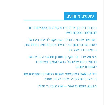
פוסטים אחרונים
מקורות זרים: כך צה"ל מקבע קווי הגנה טקטיים בדרום
לבנון לפני הפסקת האש
"מורחים" אותנו: ה"טריק" האמריקאי לדרישה מישראל
לסגת מדרום לבנון מבלי להשיג את מטרותיה למרות מחיר
הדמים הכבד ששלמה
8.5 מיליארד דולר נזק: כך מתכנן חיזבאללה להשתמש
בכספים המופשרים של איראן להמשך פעילויותיו
להשמדת ישראל
טיל ה-DART האוקראיני: פשטות טכנולוגית שמנצחת את
ה-GPS. האם לצה"ל יש מה ללמוד ממנו?
הפצצנו אותם עד עפר — ואז נכנענו על הנייר!