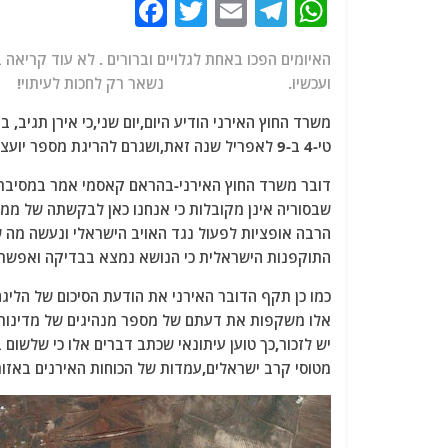
F
T
E
T
W
a
w
m
el
h
c
itt
ai
e
at
ועכשיו. נשאר רק לחכות לעיתוי!
e
er
l
g
s
משרד החוץ האירני הודיע היום,יום שני,כי אירן תגיב
b
ra
A
טי-4 ב-9 לאפריל שנה זאת,ושגרם להריגת מספר יועצים צבאיים אירנים.
o
m
p
דובר משרד החוץ האירני-בהראם קאסמי אמר במסיבת 
o
p
שבסוריה אינן מקובלות כי אנחנו כאן לבקשתה של ממש
k
הרבה אופציות לפעול נגד האויב הישראלי ונעשה מה שהכ
התוקפנות הישראלית כי הנושא נמצא בבדיקה ואפשרו
כמו כן תקף הדובר האירני את הודעת הסיכום של הליגה
אלו משקפות את דעתם של מספר מנהיגים של מדינות 
מטוסי קרב ישראלים,עמדות של הכוחות האירנים באזו