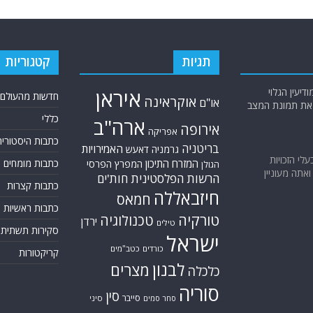
תגיות
קטגוריות
יעין הגלוי
איראן
חדשות מהעולם
אוקראינה
או"ם
א את תמונת המצב
כללי
ארה"ב
אירופה
אפריקה
כתבות היסטוריה
בריטניה
האמירויות
גרמניה
דאעש
בעלי הזכויות
המזרח התיכון
כתבות מומחים
המפרץ הפרסי
הגולן
אתה מעוניין
הרשות הפלסטינית
חות'ים
כתבות קצרות
חיזבאללה
חמאס
כתבות ראשיות
טורקיה
טכנולוגיה
ירדן
טילים
סקירות תשתית
ישראל
כורדים
כטב"מים
קריקטורות
לבנון
מצרים
כלכלה
סוריה
סין
סייבר
סיני
סחר סמים