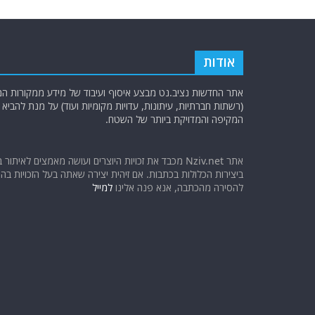
אודות
אתר החדשות נציב.נט מבצע איסוף ועיבוד של מידע ממקורות המוד
(רשתות חברתיות, עיתונות, עדויות מקומיות ועוד) על מנת להבי
המקיפה והמדויקת ביותר של השטח.
אתר Nziv.net מכבד את זכויות היוצרים ועושה מאמצים לאיתור 
ביצירות הכלולות בכתבות. אם זיהית יצירה שאתה בעל הזכויות בה ו
להסירה מהכתבה, אנא פנה אלינו
למייל