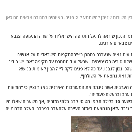
האיומים הפכו באחת לגלויים וברורים . לא עוד קריאה בין השורות שניתן להשתמע ל-2 פנים. האיומים לתגובה צבאית הם כאן
, בזמן הנכון שיראה לה,על התקפה הישראלית על שדה התעופה הצבאי
עיתונאים שנערכה בטהרן כי:"ההתקפות הישראליות על אנשינו
לת סוריה הלגיטימית .ישראל עוד תתחרט על תקיפה זאת. יש בידינו
י נכון לגבנו. עד כה לא פנינו לקהילייה הבין לאומית בנושא
ת זאת נמצאת על השולחן".
 הערבית אשר גינתה את המעורבות האירנית באזור וציין כי "הודעות
ערב ובראשם סעודיה".
יש לזכור,כך טוען עיתונאי שכתב דברים אלו כי שלשום בשעה 10 בלילה תקפו מטוסי קרב בלתי מזוהים ,אך משערים שאלו היו
ר ג'בל עזאן הנמצאת באזור העיירה אלחאדר בפרברי חאלב הדרומיים.