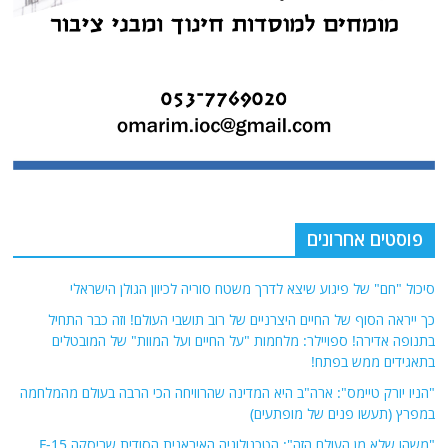
פוסטים אחרונים
סיכול "חם" של פיגוע שיצא לדרך משטח סוריה לכיוון הגולן הישראלי
כך ייראה הסוף של החיים היצרניים של רוב תושבי העולם! וזה כבר התחיל
בתנופה אדירה! ספויילר: מלחמות "על החיים ועל המוות" של המובטלים
בתאגידים ממש בפתח!
"הניו יורק טיימס": ארה"ב היא המדינה שהרוויחה הכי הרבה בעולם מהמלחמה
במפרץ (תעשו פנים של מופתעים)
"משהו שלא מן העולם הזה": הטכנולוגיה האיראנית הסודית שריסקה F-15 .