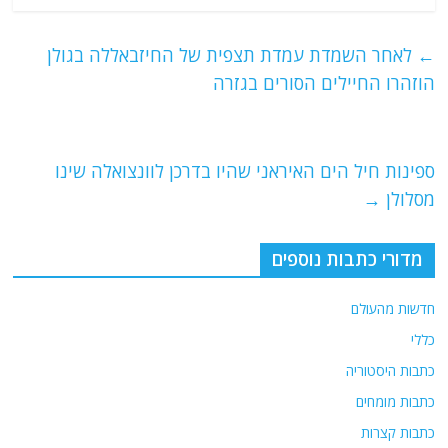
c
itt
ai
e
at
e
er
l
g
s
←
לאחר השמדת עמדת תצפית של החיזבאללה בגולן
b
ra
A
הוזהרו החיילים הסורים בגזרה
o
m
p
o
p
ספינות חיל הים האיראני שהיו בדרכן לוונצואלה שינו
k
מסלולן
→
מדורי כתבות נוספים
חדשות מהעולם
כללי
כתבות היסטוריה
כתבות מומחים
כתבות קצרות