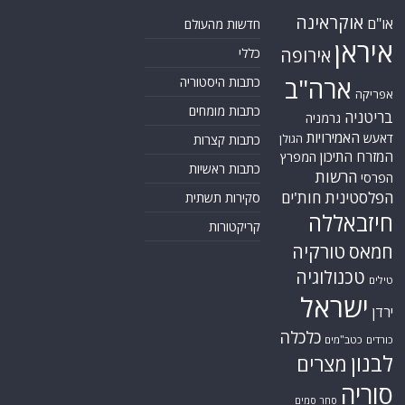
אוקראינה
או"ם
חדשות מהעולם
איראן
אירופה
כללי
ארה"ב
כתבות היסטוריה
אפריקה
כתבות מומחים
בריטניה
גרמניה
האמירויות
דאעש
הגולן
כתבות קצרות
המזרח התיכון
המפרץ
כתבות ראשיות
הרשות
הפרסי
הפלסטינית
חות'ים
סקירות תשתית
חיזבאללה
קריקטורות
טורקיה
חמאס
טכנולוגיה
טילים
ישראל
ירדן
כלכלה
כורדים
כטב"מים
לבנון
מצרים
סוריה
סחר סמים