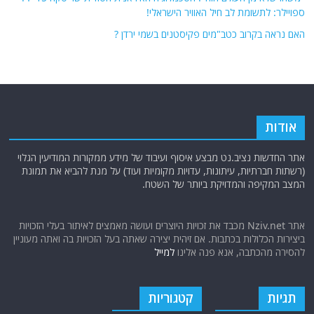
ספויילר: לתשומת לב חיל האוויר הישראלי!
האם נראה בקרוב כטב"מים פקיסטנים בשמי ירדן ?
אודות
אתר החדשות נציב.נט מבצע איסוף ועיבוד של מידע ממקורות המודיעין הגלוי
(רשתות חברתיות, עיתונות, עדויות מקומיות ועוד) על מנת להביא את תמונת
המצב המקיפה והמדויקת ביותר של השטח.
אתר Nziv.net מכבד את זכויות היוצרים ועושה מאמצים לאיתור בעלי הזכויות
ביצירות הכלולות בכתבות. אם זיהית יצירה שאתה בעל הזכויות בה ואתה מעוניין
להסירה מהכתבה, אנא פנה אלינו
למייל
תגיות
קטגוריות