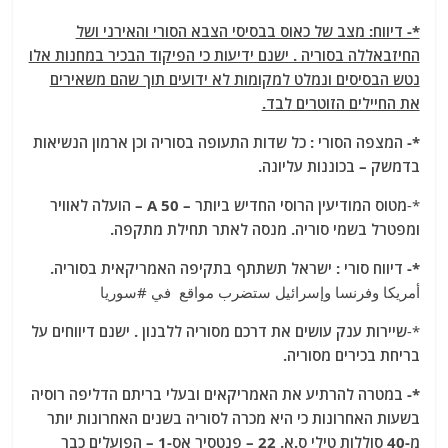
*- דיווח: מצב של כאוס בבסיסי הצבא הסורי והאירני ושל
החיזבאללה בסוריה . ישנם ידיעות כי הפיקוד הבכיר במחנות אלו
נטש הבסיסים ונמלט למקומות לא ידועים תוך שהם משאירים
את החיילים הזוטרים לבד.
*- המצפה הסורי : כל שדות התעופה בסוריה וכן ארמון הנשיאות
בדמשק – בכוננות עליונה.
*-
מטוס המודיעין הרוסי החדיש ביותר – A 50 – הועלה לאוויר
ומפטרל בשמי סוריה. מנסה לאתר תחילת מתקפה.
*- דיווח סורי : ישראל תשתתף בתקיפה האמריקאית בסוריה.
أمريكا وفرنسا وإسرائيل ستضرب مواقع في #سوريا
*-
שיירות ענק עושים את דרכם מסוריה ללבנון . ישנם דיווחים על
בריחת בכירים מסוריה.
*- במטרה להרתיע את האמריקאים ובעלי בריתם הדליפה רוסיה
בשעות האחרונות כי היא מכרה לסוריה בשנים האחרונות יותר
מ-40 סוללות טילי ס.א. 22 – פנטסיר אס-1 – הפועלים כבר