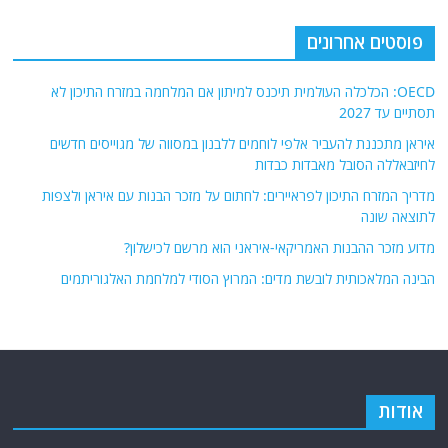
פוסטים אחרונים
OECD: הכלכלה העולמית תיכנס למיתון אם המלחמה במזרח התיכון לא
תסתיים עד 2027
איראן מתכננת להעביר אלפי לוחמים ללבנון במסווה של מגוייסים חדשים
לחיזבאללה הסובל מאבדות כבדות
מדריך המזרח התיכון לפראיירים: לחתום על מזכר הבנות עם איראן ולצפות
לתוצאה שונה
מדוע מזכר ההבנות האמריקאי-איראני הוא מרשם לכישלון?
הבינה המלאכותית לובשת מדים: המרוץ הסודי למלחמת האלגוריתמים
אודות