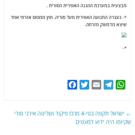
מבצעית במערכת ההגנה האווירית הסורית .
*-
נעצרה התנועה האווירית מעל סוריה. חוץ ממטוס אזרחי אחד
שיצא מדמשק מזרחה.
*-
F
T
E
T
W
a
w
m
el
h
c
itt
ai
e
at
e
er
l
g
s
←
ישראל תקפה בטי-4 מרכז פיקוד ושליטה אירני סודי
b
ra
A
שקיומו היה ידוע למעטים
o
m
p