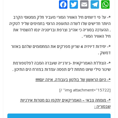
F
T
E
T
W
a
w
m
el
h
*- על פי דיווחים חיל האוויר הסורי מעביר חלק ממטוסי הקרב
c
itt
ai
e
at
היותר חדישים שלו לשדה התעופה הרוסי בחמימים שליד לטקיה
e
er
l
g
s
. ההערכה בסוריה כי אה"ב וצרפת ובריטניה ינסו להשמיד את
b
ra
A
חיל האוויר הסורי .
o
m
p
*- יחידות דיויזיה 4 שריון מפרקים את המחסומים שלהם באזור
o
p
דמשק .
k
*- הצוללת האמריקאית -ג'ורג'יה שעברה הסבה לפלטפורמת
שיגור טילי שיוט מתחת לים תפסה עמדות במזרח הים התיכון .
*- היום הראשון של בולטון בעבודה. איזה יום!!!!
[img attachment="15722" /]
*- מומחה צבאי – האמריקאים יתקפו גם מטרות אירניות
שבסוריה :