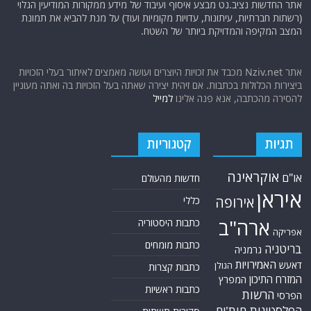
אתר החדשות נציב.נט מבצע איסוף ועיבוד של מידע ממקורות המודיעין הגלוי
(רשתות חברתיות, עיתונות, עדויות מקומיות ועוד) על מנת להביא את תמונת
המצב המקיפה והמדויקת ביותר של השטח.
אתר Nziv.net מכבד את זכויות היוצרים ועושה מאמצים לאיתור בעלי הזכויות
ביצירות הכלולות בכתבות. אם זיהית יצירה שאתה בעל הזכויות בה ואתה מעוניין
להסירה מהכתבה, אנא פנה אלינו
למייל
תגיות
קטגוריות
אוקראינה
או"ם
חדשות מהעולם
איראן
אירופה
כללי
ארה"ב
כתבות היסטוריה
אפריקה
כתבות מומחים
בריטניה
גרמניה
האמירויות
דאעש
הגולן
כתבות קצרות
המזרח התיכון
המפרץ
כתבות ראשיות
הרשות
הפרסי
הפלסטינית
חות'ים