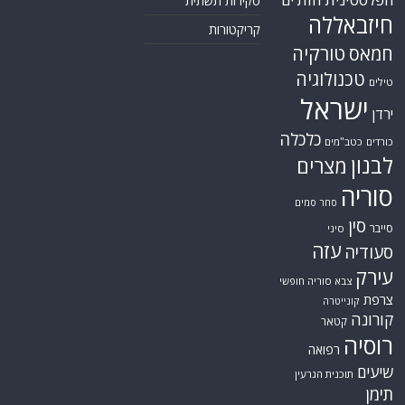
סקירות תשתית
חיזבאללה
קריקטורות
טורקיה
חמאס
טכנולוגיה
טילים
ישראל
ירדן
כלכלה
כורדים
כטב"מים
לבנון
מצרים
סוריה
סחר סמים
סין
סייבר
סיני
עזה
סעודיה
עירק
צבא סוריה חופשי
צרפת
קונייטרה
קורונה
קטאר
רוסיה
רפואה
שיעים
תוכנית הגרעין
תימן