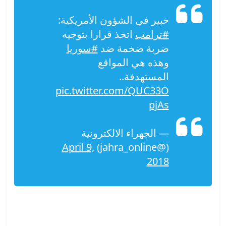
خبير في الشؤون الأمريكية:
#ترامب
اتخذ قرارا بتوجيه
ضربة ضخمة ضد
#سوريا
وهذه هي المواقع
المستهدفة..
pic.twitter.com/QUC33O
pjAs
— الجهراء الالكترونية
April 9,
(@jahra_online)
2018