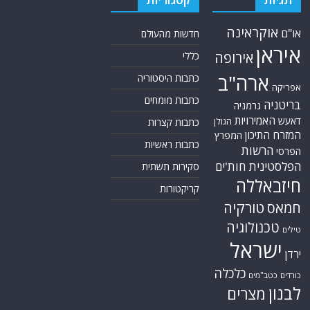
אוקראינה
או"ם
חדשות מהעולם
איראן
אירופה
כללי
ארה"ב
כתבות היסטוריה
אפריקה
כתבות מומחים
בריטניה
גרמניה
האמירויות
דאעש
הגולן
כתבות קצרות
המזרח התיכון
המפרץ
כתבות ראשיות
הרשות
הפרסי
הפלסטינית
חות'ים
סקירות תשתית
חיזבאללה
קריקטורות
טורקיה
חמאס
טכנולוגיה
טילים
ישראל
ירדן
כלכלה
כורדים
כטב"מים
לבנון
מצרים