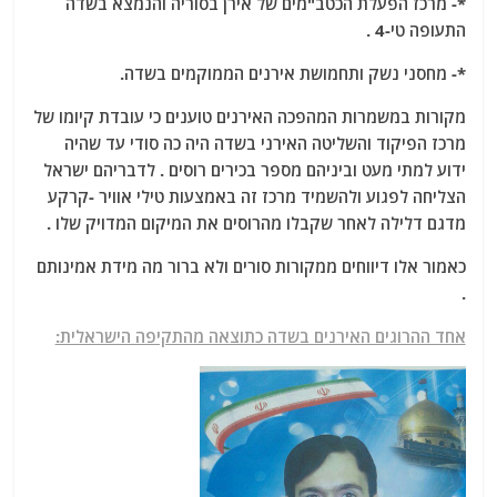
*- מרכז הפעלת הכטב"מים של אירן בסוריה והנמצא בשדה
התעופה טי-4 .
*- מחסני נשק ותחמושת אירנים הממוקמים בשדה.
מקורות במשמרות המהפכה האירנים טוענים כי עובדת קיומו של
מרכז הפיקוד והשליטה האירני בשדה היה כה סודי עד שהיה
ידוע למתי מעט וביניהם מספר בכירים רוסים . לדבריהם ישראל
הצליחה לפגוע ולהשמיד מרכז זה באמצעות טילי אוויר -קרקע
מדגם דלילה לאחר שקבלו מהרוסים את המיקום המדויק שלו .
כאמור אלו דיווחים ממקורות סורים ולא ברור מה מידת אמינותם
.
אחד ההרוגים האירנים בשדה כתוצאה מהתקיפה הישראלית: