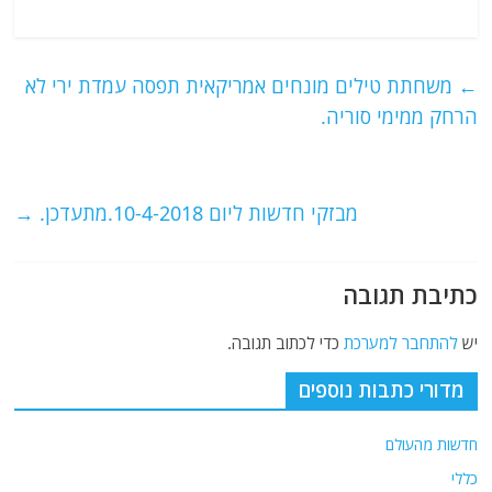
a
w
m
el
h
c
itt
ai
e
at
e
er
l
g
s
←
משחתת טילים מונחים אמריקאית תפסה עמדת ירי לא
b
ra
A
הרחק ממימי סוריה.
o
m
p
o
p
מבזקי חדשות ליום 10-4-2018.מתעדכן.
→
k
כתיבת תגובה
יש
להתחבר למערכת
כדי לכתוב תגובה.
מדורי כתבות נוספים
חדשות מהעולם
כללי