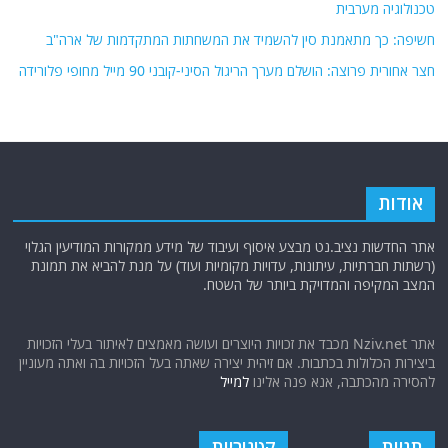
טכנולוגיה מערבית
חשיפה: כך מתאמנת סין להשמיד את המשחתות המתקדמות של ארה"ב
חצר אחורית פרוצה: הושלם מערך הריגול הסיני-קובני 90 מייל מחופי פלורידה
אודות
אתר החדשות נציב.נט מבצע איסוף ועיבוד של מידע ממקורות המודיעין הגלוי
(רשתות חברתיות, עיתונות, עדויות מקומיות ועוד) על מנת להביא את תמונת
המצב המקיפה והמדויקת ביותר של השטח.
אתר Nziv.net מכבד את זכויות היוצרים ועושה מאמצים לאיתור בעלי הזכויות
ביצירות הכלולות בכתבות. אם זיהית יצירה שאתה בעל הזכויות בה ואתה מעוניין
להסירה מהכתבה, אנא פנה אלינו
למייל
תגיות
קטגוריות