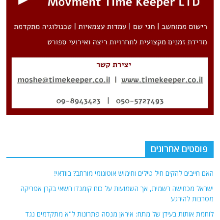
פוסטים אחרונים
האם חייבים להקים חיל טילים וחימוש אוטונומי מורחב? בוודאי!
ישראל מכחישה רשמית, אך השמועות על כוח קומנדו חשאי בקרן אפריקה
מסרבות להירגע
לוחמת אותות בעידן של מתח: איראן מנסה פתרונות ל"א מתקדמים נגד