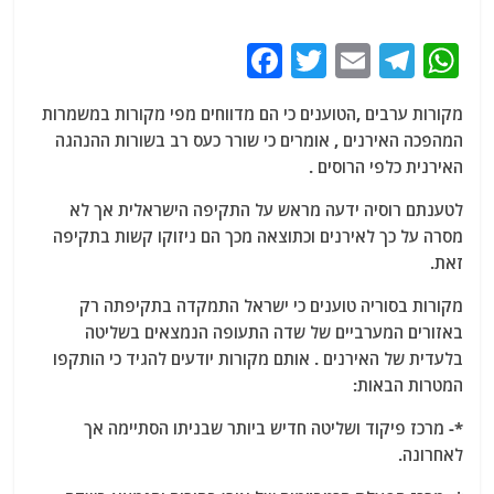
F
T
E
T
W
a
w
m
el
h
מקורות ערבים ,הטוענים כי הם מדווחים מפי מקורות במשמרות
c
itt
ai
e
at
המהפכה האירנים , אומרים כי שורר כעס רב בשורות ההנהגה
e
er
l
g
s
האירנית כלפי הרוסים .
b
ra
A
לטענתם רוסיה ידעה מראש על התקיפה הישראלית אך לא
o
m
p
מסרה על כך לאירנים וכתוצאה מכך הם ניזוקו קשות בתקיפה
o
p
זאת.
k
מקורות בסוריה טוענים כי ישראל התמקדה בתקיפתה רק
באזורים המערביים של שדה התעופה הנמצאים בשליטה
בלעדית של האירנים . אותם מקורות יודעים להגיד כי הותקפו
המטרות הבאות:
*- מרכז פיקוד ושליטה חדיש ביותר שבניתו הסתיימה אך
לאחרונה.